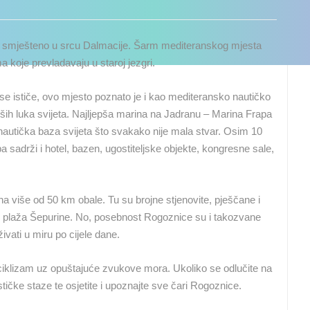
 smješteno u srcu Dalmacije. Šarm mediteranskog mjesta
koje prevladavaju u staroj jezgri.
se ističe, ovo mjesto poznato je i kao mediteransko nautičko
jepših luka svijeta. Najljepša marina na Jadranu – Marina Frapa
 nautička baza svijeta što svakako nije mala stvar. Osim 10
 sadrži i hotel, bazen, ugostiteljske objekte, kongresne sale,
a više od 50 km obale. Tu su brojne stjenovite, pješčane i
če plaža Šepurine. No, posebnost Rogoznice su i takozvane
ivati u miru po cijele dane.
iciklizam uz opuštajuće zvukove mora. Ukoliko se odlučite na
ističke staze te osjetite i upoznajte sve čari Rogoznice.
UŽIVO
0 GLEDATELJ(A)
UŽIVO
0 GLEDATELJ(A)