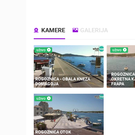
KAMERE
GALERIJA
UŽIVO
UŽIVO
ROGOZNIC
ROGOZNICA - OBALA KNEZA
OKRETNA K
DOMAGOJA
FRAPA
UŽIVO
ROGOZNICA OTOK