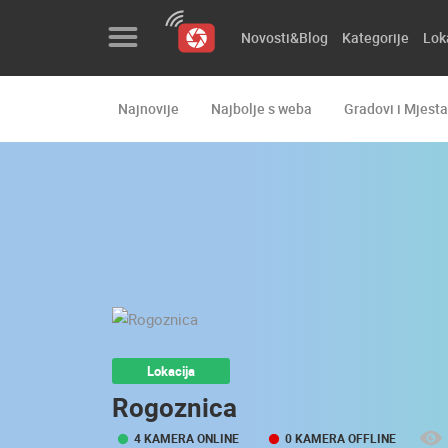
Novosti&Blog
Kategorije
Lok
Najnovije
Najbolje s weba
Gradovi i Mjesta
Novosti&Blog
Kategorije
Lokacije
Event&Site
Izdvojeno
Povijest
Lokacija
Karta
Rogoznica
4 KAMERA ONLINE
0 KAMERA OFFLINE