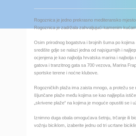
KONTAKTIRAJTE
NAS
Rogoznica je jedno prekrasno mediteransko mjesto
MEDIJI O
Rogoznica je zadržala zahvaljujući kamenim kućama 
NAMA,
NAGRADE I
Osim prirodnog bogatstva i brojnih šuma po kojima 
PRIZNANJA
središte gdje se nalazi jedna od najsigurnijih i najl
ocjenjena je kao najbolja hrvatska marina i najbolja
DONACIJE
gatova i tranzitnog gata sa 700 vezova, Marina Frapa
ZA NOVE
sportske terene i noćne klubove.
WEB
KAMERE
Rogozničkih plaža ima zaista mnogo, a protežu se n
TERMS OF
šljunčane plaže među kojima se kao najljepša isti
USE
„skrivene plaže“ na kojima je moguće opustiti se i už
NAJNOVIJE KAMERE
PRIVACY
Iznimno duga obala omogućava šetnju, trčanje ili b
POLICY
vožnju biciklom, izaberite jednu od tri ucrtane bicikl
UŽIVO
0 GLEDATELJ(A)
BANERI