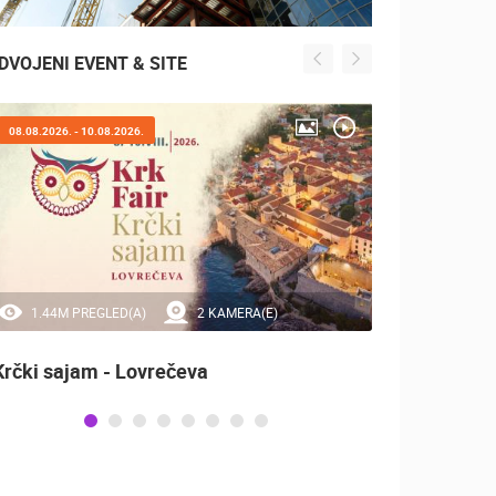
DVOJENI EVENT & SITE
08.08.2026. - 10.08.2026.
05.08.2
1.44M PREGLED(A)
2 KAMERA(E)
0 
Krčki sajam - Lovrečeva
Marat