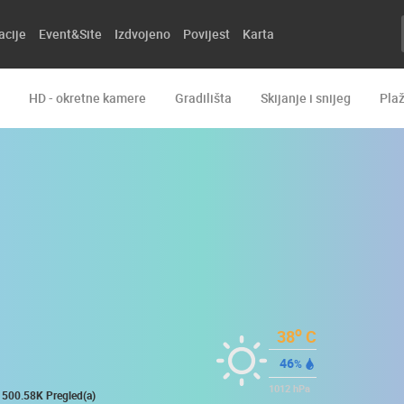
acije
Event&Site
Izdvojeno
Povijest
Karta
HD - okretne kamere
Gradilišta
Skijanje i snijeg
Pla
o
38
C
46
%
1012
hPa
500.58K Pregled(a)