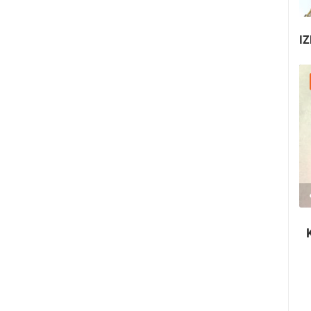
IZ
25.07.2026. - 27.07.2026.
440.66K PREGLED(A)
3 KAMERA(E)
Rabska fjera - srednjovjekovni ljetni
festival u Rabu