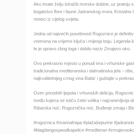
OPĆA BOLNICA OGULIN
Ako imate želju istražiti morske dubine, uz pratnju st
REKONSTRUKCIJA KOTLOVNICE -
KAMERA 03
bogatstvo flore i faune Jadranskog mora. Kristalno
OGULIN
ronioci iz cijelog svijeta.
KATEGORIJE KAMERA
Jedna od najvećih posebnosti Rogoznice je definiti
NAJBOLJE S WEBA
GRADOVI I MJESTA
vremena na vrijeme ključa i mijenja boju. Legenda 
te je upravo zbog toga i dobilo naziv Zmajevo oko.
TRANSPORT I PROMET
ZNAMENITOSTI
Ovo prekrasno mjesto u ponudi ima i vrhunske gastro
tradicionalna mediteranska i dalmatinska jela – ribe,
najkvalitetnijeg crnog vina Babić i guštajte u prek
Osim prirodnih ljepota i vrhunskih delicija, Rogoz
među kojima se ističu četiri velika i najzanimljivija
Ribarska noć, Rogoznička noć, Buđenje zmaja i B
#rogoznica #marinafrapa #plažašepurine #jadrans
#blagdangospeodkapelice #mediteran #zmajevook