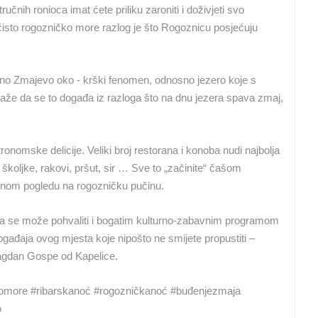
ručnih ronioca imat ćete priliku zaroniti i doživjeti svo
MRKOPALJ SANJKALIŠTE
MRKOPALJ SKIJALIŠTE ČELIMBAŠA
ČELIMBAŠA
 čisto rogozničko more razlog je što Rogoznicu posjećuju
MRKOPALJ
MRKOPALJ
vno Zmajevo oko - krški fenomen, odnosno jezero koje s
HD - OKRETNE KAMERE
GRADILIŠTA
SKIJANJE I SNIJEG
PLAŽE
MARINE I LUČICE
kaže da se to događa iz razloga što na dnu jezera spava zmaj,
SVJETSKA BAŠTINA
SPORT
nomske delicije. Veliki broj restorana i konoba nudi najbolja
 školjke, rakovi, pršut, sir … Sve to „začinite“ čašom
rasnom pogledu na rogozničku pučinu.
nica se može pohvaliti i bogatim kulturno-zabavnim programom
 događaja ovog mjesta koje nipošto ne smijete propustiti –
lagdan Gospe od Kapelice.
komore #ribarskanoć #rogozničkanoć #buđenjezmaja
o