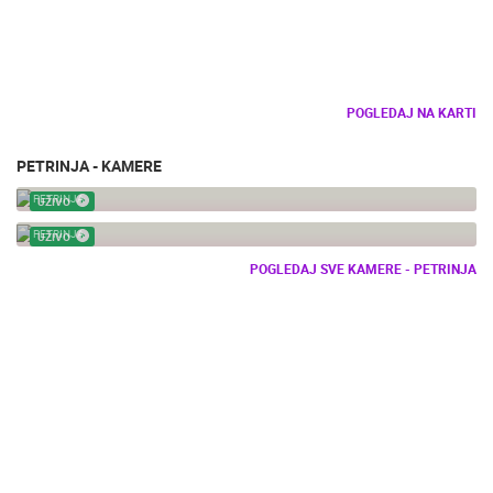
POGLEDAJ NA KARTI
PETRINJA - KAMERE
PETRINJA OBNOVA SREDNJE ŠKOLE I GRADSKE UPRAVE
PETRINJA
UŽIVO
CENTAR PETRINJE NAKON KATASTROFALNOG POTRESA
PETRINJA
UŽIVO
POGLEDAJ SVE KAMERE - PETRINJA