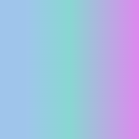
MEDIJI O
NAMA,
NAGRADE I
PRIZNANJA
DONACIJE
ZA NOVE
WEB
KAMERE
TERMS OF
USE
PRIVACY
POLICY
BANERI
HRVATSKI