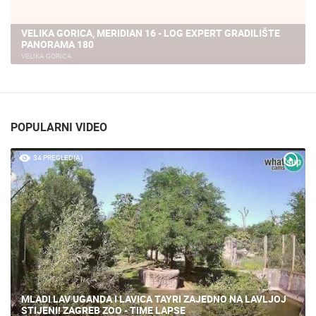
VELIKA GORICA, MERIDIAN 16 - LOG EXPERT GRADILIŠTE
PANORAMA 180
VELIKA GORICA
POPULARNI VIDEO
34 PREGLED(A)
MLADI LAV UGANDA I LAVICA TAYRI ZAJEDNO NA LAVLJOJ
STIJENI! ZAGREB ZOO - TIME LAPSE