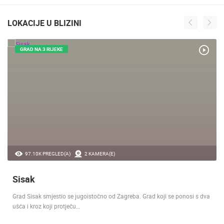
LOKACIJE U BLIZINI
GRAD NA 3 RIJEKE
97.10K PREGLED(A)
2 KAMERA(E)
Sisak
Grad Sisak smjestio se jugoistočno od Zagreba. Grad koji se ponosi s dva
ušća i kroz koji protječu…