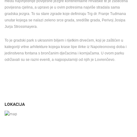
među najvrijednije povijesne jezgre kontinentalne Hrvatske te je zaštićena
povijesna cjelina, a upravo je u ovim potresima najviše stradala sama
gradska jezgra. To su stare zgrade koje definiraju Trg dr. Franje Tuđmana
unutar kojega se nalazi zeleno srce grada, središte grada, Perivoj Josipa
Jurja Strossmayera.
To je gradski park s ukrasnim biljem i rijetkim drvećem, koji je zaštićen u
kategoriji vrtne arhitekture kojega krase lipe ilirke iz Napoleonovog doba i
jedinstvena fontana s brončanim dječacima i kornjačama. U ovom parku
održavali su se razni eventi, a najpopularniji od njih je Lovrenčevo.
LOKACIJA