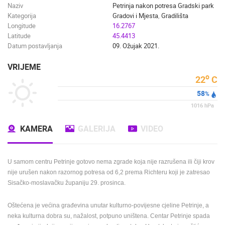
Naziv
Petrinja nakon potresa Gradski park
Kategorija
Gradovi i Mjesta
,
Gradilišta
Longitude
16.2767
Latitude
45.4413
Datum postavljanja
09. Ožujak 2021.
VRIJEME
o
22
C
58
%
1016
hPa
KAMERA
GALERIJA
VIDEO
U samom centru Petrinje gotovo nema zgrade koja nije razrušena ili čiji krov
nije urušen nakon razornog potresa od 6,2 prema Richteru koji je zatresao
Sisačko-moslavačku županiju 29. prosinca.
Oštećena je većina građevina unutar kulturno-povijesne cjeline Petrinje, a
neka kulturna dobra su, nažalost, potpuno uništena. Centar Petrinje spada