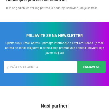
Bliži se godišnjica velikog potresa, a područje Banovine i dalje se trese.
PRIJAVITE SE NA NEWSLETTER
Upišite svoju Email adresu i primajte informacije o LiveCamCroatia. (e-mail
adresa se koristi isključivo u svrhe slanja promotivnih ponuda i novosti, nije
javno vidljiva)
PRIJAVI SE
Naši partneri