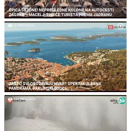
ŠPICA SEZONE! NEPREGLEDNE KOLONE NA AUTOCESTI
ZAGREB – MACELJ, TISUĆE TURISTA PREMA JADRANU
41 PREGLED(A)
ZAŠTO SVI OBOŽAVAJU HVAR? SPEKTAKULARNA
PANORAMA, PAKLINSKI OTOCI
244 PREGLED(A)