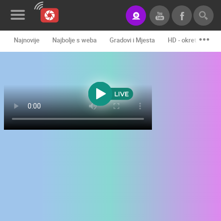
Najnovije
Najbolje s weba
Gradovi i Mjesta
HD - okretne kame
Novosti&Blog
Kategorije
Lokacije
Event&Site
Izdvojeno
Povijest
Karta
KONTAKTIRAJTE
NAS