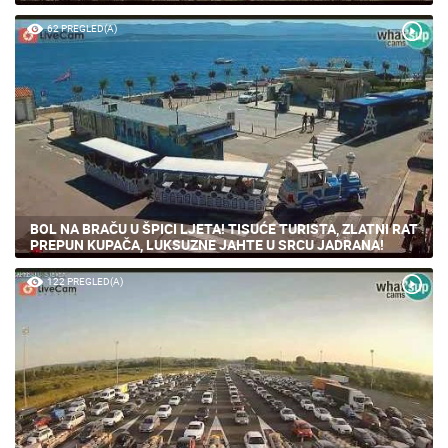
62 PREGLED(A)
BOL NA BRAČU U ŠPICI LJETA! TISUĆE TURISTA, ZLATNI RAT
PREPUN KUPAČA, LUKSUZNE JAHTE U SRCU JADRANA!
122 PREGLED(A)