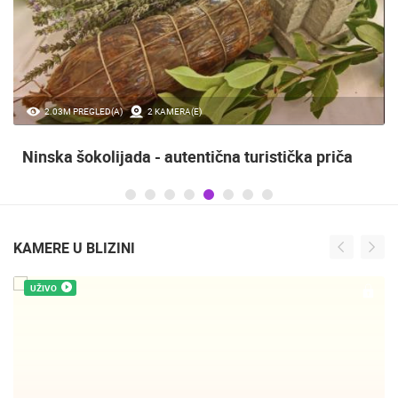
2.03M PREGLED(A)
2 KAMERA(E)
Ninska šokolijada - autentična turistička priča
KAMERE U BLIZINI
UŽIVO