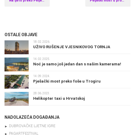
Na ljeto preko Pelješkog mosta
Pelješki most u problemima
OSTALE OBJAVE
18.02.2026.
UŽIVO RUŠENJE VJESNIKOVOG TORNJA
14.02.2025.
Noć je samo još jedan dan s našim kamerama!
14.09.2024.
Pješački most preko foše u Trogiru
28.06.2023.
Helikopter taxi u Hrvatskoj
NADOLAZEĆA DOGAĐANJA
DUBROVAČKE LJETNE IGRE
PAGARTFESTIVAL