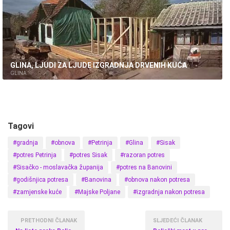
GLINA, LJUDI ZA LJUDE IZGRADNJA DRVENIH KUĆA
GLINA
Tagovi
#gradnja
#obnova
#Petrinja
#Glina
#Sisak
#potres Petrinja
#potres Sisak
#razoran potres
#Sisačko - moslavačka županija
#potres na Banovini
#godišnjica potresa
#Banovina
#obnova nakon potresa
#zamjenske kuće
#Majske Poljane
#izgradnja nakon potresa
PRETHODNI ČLANAK
SLJEDEĆI ČLANAK