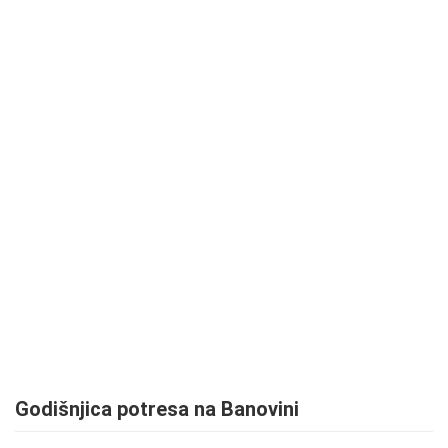
MEDIJI O
NAMA,
NAGRADE I
PRIZNANJA
DONACIJE
ZA NOVE
WEB
KAMERE
TERMS OF
USE
PRIVACY
POLICY
BANERI
Godišnjica potresa na Banovini
HRVATSKI