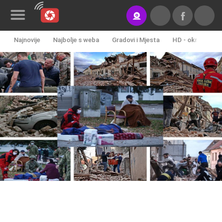
Najnovije
Najbolje s weba
Gradovi i Mjesta
HD - okretne ka
Novosti&Blog
Kategorije
Lokacije
Event&Site
Izdvojeno
Povijest
Karta
KONTAKTIRAJTE
NAS