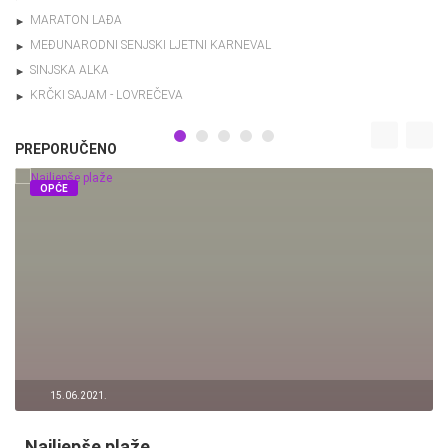
MARATON LAĐA
MEĐUNARODNI SENJSKI LJETNI KARNEVAL
SINJSKA ALKA
KRČKI SAJAM - LOVREČEVA
PREPORUČENO
OPĆE
20.01.2021.
3 KAMERA(E)
Nadzor kuće!