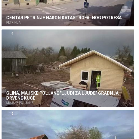
CENTAR PETRINJE NAKON KATASTROFALNOG POTRESA
PETRINJA
0
GLINA, MAJSKE POLJANE "LJUDI ZA LJUDE" GRADNJA
DRVENE KUĆE
MAJSKE POLJANE
0