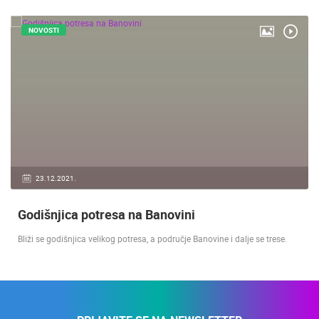
NOVOSTI
23.12.2021.
Godišnjica potresa na Banovini
Bliži se godišnjica velikog potresa, a područje Banovine i dalje se trese.