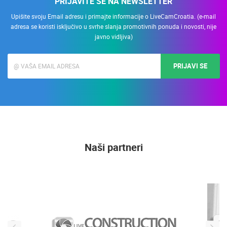
PRIJAVITE SE NA NEWSLETTER
Upišite svoju Email adresu i primajte informacije o LiveCamCroatia. (e-mail
adresa se koristi isključivo u svrhe slanja promotivnih ponuda i novosti, nije
javno vidljiva)
PRIJAVI SE
Naši partneri