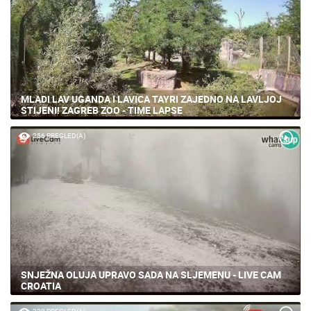
MLADI LAV UGANDA I LAVICA TAYRI ZAJEDNO NA LAVLJOJ
STIJENI! ZAGREB ZOO - TIME LAPSE
256 PREGLED(A)
SNJEŽNA OLUJA UPRAVO SADA NA SLJEMENU - LIVE CAM
CROATIA
239 PREGLED(A)