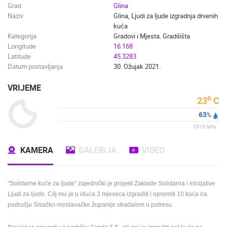
Grad
Glina
Naziv
Glina, Ljudi za ljude izgradnja drvenih
kuća
Kategorija
Gradovi i Mjesta
,
Gradilišta
Longitude
16.168
Latitude
45.3283
Datum postavljanja
30. Ožujak 2021.
VRIJEME
o
23
C
63
%
1019
hPa
KAMERA
GALERIJA
VIDEO
“Solidarne kuće za ljude" zajednički je projekt Zaklade Solidarna i inicijative
Ljudi za ljude. Cilj mu je u iduća 3 mjeseca izgraditi i opremiti 10 kuća na
području Sisačko-moslavačke županije stradalom u potresu.