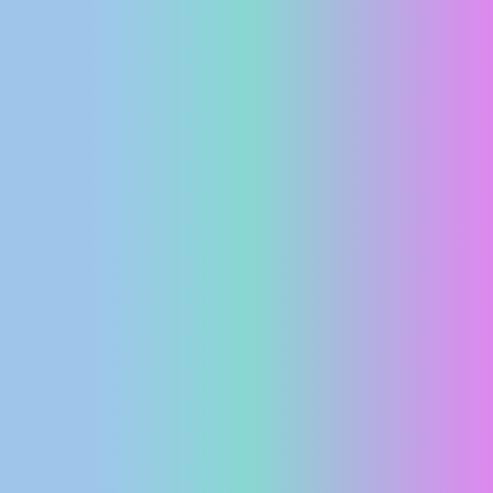
MEDIJI O
NAMA,
NAGRADE I
PRIZNANJA
DONACIJE
ZA NOVE
WEB
KAMERE
TERMS OF
USE
PRIVACY
POLICY
BANERI
HRVATSKI