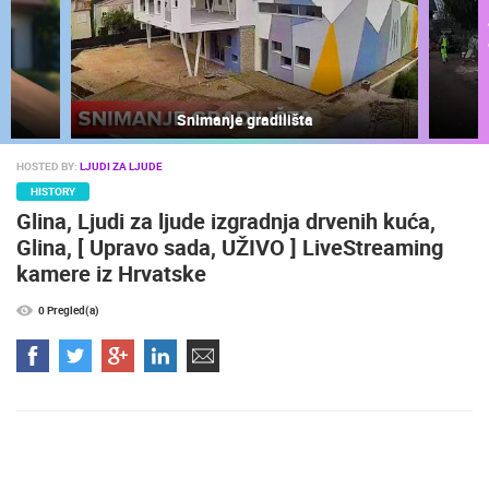
Snimanje gradilišta
HOSTED BY:
LJUDI ZA LJUDE
HISTORY
NAJNOVIJE KAMERE
Glina, Ljudi za ljude izgradnja drvenih kuća,
Glina, [ Upravo sada, UŽIVO ] LiveStreaming
UŽIVO
0 GLEDATELJ(A)
UŽIVO
kamere iz Hrvatske
0 Pregled(a)
OPĆA BOLNICA OGULIN REKONSTRUKCIJA KOTLOVNICE -
 KAMERA
KAMERA 03
SENJ UŽIVO
OGULIN
SENJ
KATEGORIJE KAMERA
NAJBOLJE S WEBA
GRADOVI I MJESTA