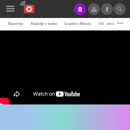
Najnovije
Najbolje s weba
Gradovi i Mjesta
HD - okretne kame
Novosti&Blog
Kategorije
Lokacije
Event&Site
Izdvojeno
Povijest
Karta
KONTAKTIRAJTE
NAS