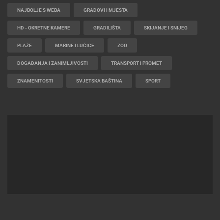
NAJBOLJE S WEBA
GRADOVI I MJESTA
HD - OKRETNE KAMERE
GRADILIŠTA
SKIJANJE I SNIJEG
PLAŽE
MARINE I LUČICE
ZOO
DOGAĐANJA I ZANIMLJIVOSTI
TRANSPORT I PROMET
ZNAMENITOSTI
SVJETSKA BAŠTINA
SPORT