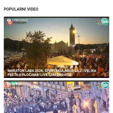
POPULARNI VIDEO
1 PREGLED(A)
MARATON LAĐA 2026. SPEKTAKULARAN CILJ I VELIKA
FEŠTA U PLOČAMA! LIVE CAM CROATIA
65 PREGLED(A)