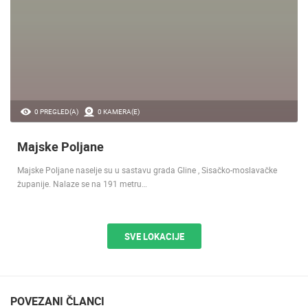
0 PREGLED(A)
0 KAMERA(E)
Majske Poljane
Majske Poljane naselje su u sastavu grada Gline , Sisačko-moslavačke
županije. Nalaze se na 191 metru…
SVE LOKACIJE
POVEZANI ČLANCI