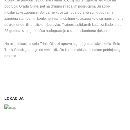
Projekt se provodi uz podršku Fonda 5.5, cilj mu je izgraditi pet kuća na
području Grada Gline, pet na drugim stradalim područjima Sisačko-
moslavačke županije. Solidarne kuće za ljude održiva su i dugotrajna
zamjena stambenim kontejnerima i mobilnim kućicama koje su namijenjene
povremenom ili turističkom boravku. Trajnost solidarnih kuća za ljude je do
25 godina, s mogućnošću nadogradnje u stalno stambeno rješenje.
Na ovoj lokaciji u selu Trtnik Glinski upravo s gradi jedna takva kuća. Selo
Trtnik Glinski jedno je od većih klizišta koje se aktiviralo nakon petrinjskog
potresa.
LOKACIJA