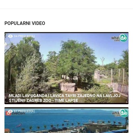
POPULARNI VIDEO
34 PREGLED(A)
MLADI LAV UGANDA I LAVICA TAYRI ZAJEDNO NA LAVLJOJ
STIJENI! ZAGREB ZOO - TIME LAPSE
61 PREGLED(A)