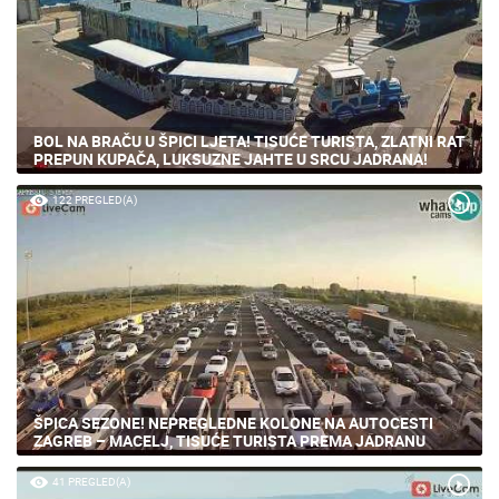
BOL NA BRAČU U ŠPICI LJETA! TISUĆE TURISTA, ZLATNI RAT
PREPUN KUPAČA, LUKSUZNE JAHTE U SRCU JADRANA!
122 PREGLED(A)
ŠPICA SEZONE! NEPREGLEDNE KOLONE NA AUTOCESTI
ZAGREB – MACELJ, TISUĆE TURISTA PREMA JADRANU
41 PREGLED(A)