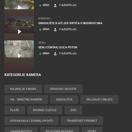
UŽIVO
0 GLEDATELJ(A)
ĐAKOVO
GRADILIŠTE DJEČJEG VRTIĆA U BUDROVCIMA
UŽIVO
0 GLEDATELJ(A)
SENJ
SENJ CENTAR, ULICA POTOK
UŽIVO
0 GLEDATELJ(A)
KATEGORIJE KAMERA
NAJBOLJE S WEBA
GRADOVI I MJESTA
HD - OKRETNE KAMERE
GRADILIŠTA
SKIJANJE I SNIJEG
PLAŽE
MARINE I LUČICE
ZOO
DOGAĐANJA I ZANIMLJIVOSTI
TRANSPORT I PROMET
ZNAMENITOSTI
SVJETSKA BAŠTINA
SPORT