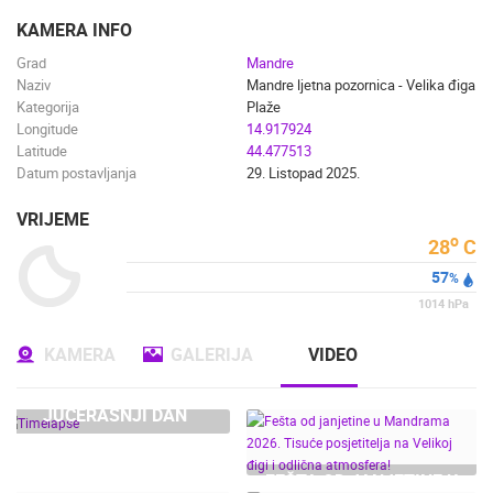
ENGLISH
KAMERA INFO
Grad
Mandre
Naziv
Mandre ljetna pozornica - Velika điga
Kategorija
Plaže
Longitude
14.917924
Latitude
44.477513
Datum postavljanja
29. Listopad 2025.
VRIJEME
o
28
C
57
%
1014
hPa
KAMERA
GALERIJA
VIDEO
NAJNOVIJE KAMERE
JUČERAŠNJI DAN
UŽIVO
0 GLEDATELJ(A)
UŽIVO
FEŠTA OD JANJETINE U