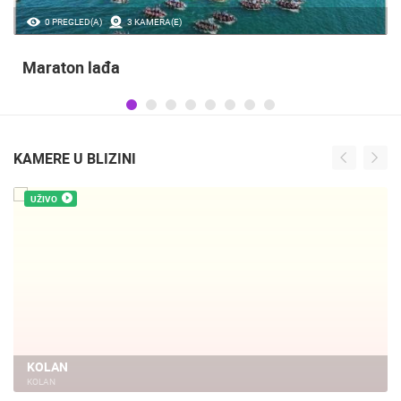
0 PREGLED(A)
3 KAMERA(E)
Maraton lađa
KAMERE U BLIZINI
UŽIVO
KOLAN
KOLAN