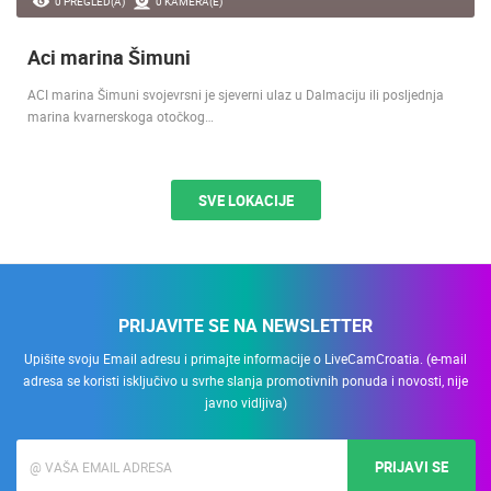
0 PREGLED(A)
0 KAMERA(E)
Aci marina Šimuni
ACI marina Šimuni svojevrsni je sjeverni ulaz u Dalmaciju ili posljednja
marina kvarnerskoga otočkog…
SVE LOKACIJE
PRIJAVITE SE NA NEWSLETTER
Upišite svoju Email adresu i primajte informacije o LiveCamCroatia. (e-mail
adresa se koristi isključivo u svrhe slanja promotivnih ponuda i novosti, nije
javno vidljiva)
PRIJAVI SE