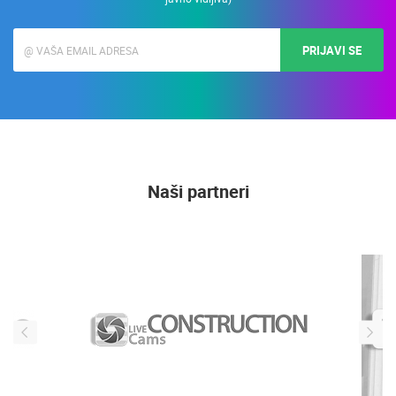
Upišite svoju Email adresu i primajte informacije o LiveCamCroatia. (e-mail
adresa se koristi isključivo u svrhe slanja promotivnih ponuda i novosti, nije
javno vidljiva)
PRIJAVI SE
Naši partneri