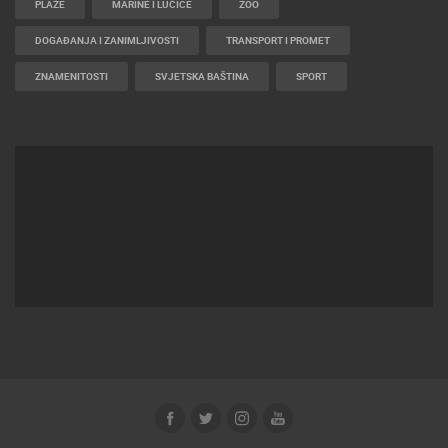
HD - OKRETNE KAMERE
GRADILIŠTA
SKIJANJE I SNIJEG
PLAŽE
MARINE I LUČICE
ZOO
DOGAĐANJA I ZANIMLJIVOSTI
TRANSPORT I PROMET
ZNAMENITOSTI
SVJETSKA BAŠTINA
SPORT