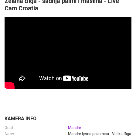
Zelana điga - sadnja palmi i maslina - Live
Cam Croatia
KAMERA INFO
Grad
Mandre
Naziv
Mandre ljetna pozornica - Velika điga