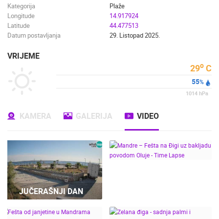
Kategorija
Plaže
Longitude
14.917924
Latitude
44.477513
Datum postavljanja
29. Listopad 2025.
VRIJEME
o
29
C
55
%
1014
hPa
KAMERA
GALERIJA
VIDEO
MANDRE – FEŠTA NA
ĐIGI UZ BAKLJADU
JUČERAŠNJI DAN
POVODOM OLUJE -
TIME LAPSE