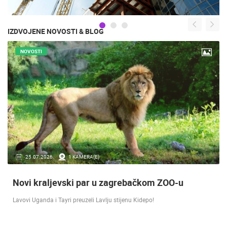
IZDVOJENE NOVOSTI & BLOG
NOVOSTI
16.07.2018.
9 KAMERA(E)
Doček Vatrenih u Zagrebu nakon osvojenog
srebra [ ZADAR - SPLIT 17.07 ]
SREBRO NA SVJETSKOM PRVENSTVU! Reprezentacija Hrvatska vođena
velikim izbornikom Zlatkom Dalićem osvojila je veliko srebrno odličje.…