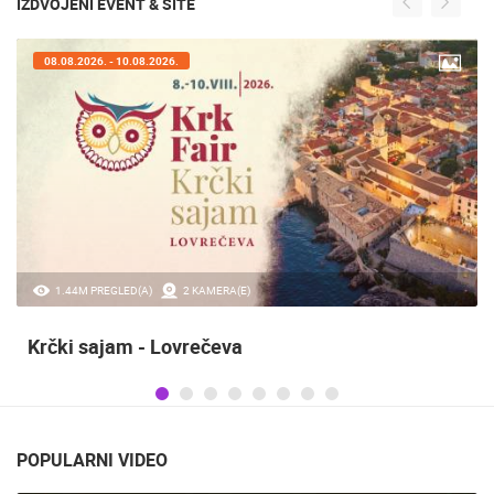
IZDVOJENI EVENT & SITE
08.08.2026. - 10.08.2026.
1.44M PREGLED(A)
2 KAMERA(E)
Krčki sajam - Lovrečeva
POPULARNI VIDEO