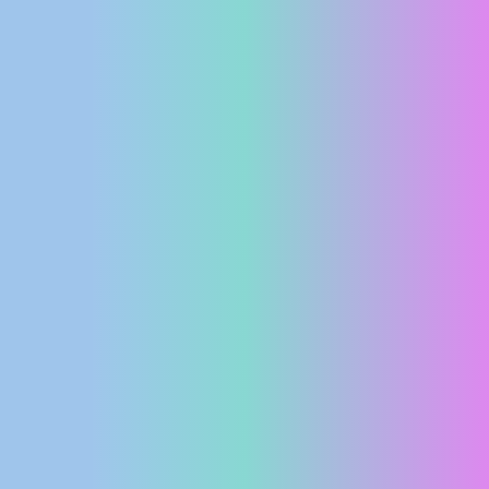
MEDIJI O
NAMA,
NAGRADE I
PRIZNANJA
DONACIJE
ZA NOVE
WEB
KAMERE
TERMS OF
USE
PRIVACY
POLICY
BANERI
HRVATSKI