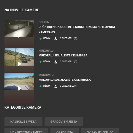
NAJNOVIJE KAMERE
OGULIN
OPĆA BOLNICA OGULIN REKONSTRUKCIJA KOTLOVNICE -
KAMERA 03
UŽIVO
0 GLEDATELJ(A)
MRKOPALJ
MRKOPALJ SKIJALIŠTE ČELIMBAŠA
UŽIVO
0 GLEDATELJ(A)
MRKOPALJ
MRKOPALJ SANJKALIŠTE ČELIMBAŠA
UŽIVO
0 GLEDATELJ(A)
KATEGORIJE KAMERA
NAJBOLJE S WEBA
GRADOVI I MJESTA
HD - OKRETNE KAMERE
GRADILIŠTA
SKIJANJE I SNIJEG