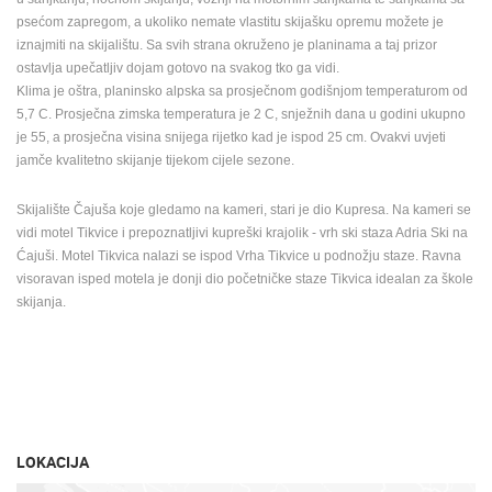
psećom zapregom, a ukoliko nemate vlastitu skijašku opremu možete je
iznajmiti na skijalištu. Sa svih strana okruženo je planinama a taj prizor
ostavlja upečatljiv dojam gotovo na svakog tko ga vidi.
Klima je oštra, planinsko alpska sa prosječnom godišnjom temperaturom od
5,7 C. Prosječna zimska temperatura je 2 C, snježnih dana u godini ukupno
je 55, a prosječna visina snijega rijetko kad je ispod 25 cm. Ovakvi uvjeti
jamče kvalitetno skijanje tijekom cijele sezone.
Skijalište Čajuša koje gledamo na kameri, stari je dio Kupresa. Na kameri se
vidi motel Tikvice i prepoznatljivi kupreški krajolik - vrh ski staza Adria Ski na
Ćajuši. Motel Tikvica nalazi se ispod Vrha Tikvice u podnožju staze. Ravna
visoravan isped motela je donji dio početničke staze Tikvica idealan za škole
skijanja.
LOKACIJA