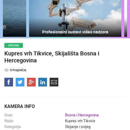
NAJNOVIJE KAMERE
UŽIVO
0 GLEDATELJ(A)
UŽIVO
Profesionalni sustavi video nadzora
OFFLINE
OPĆA BOLNICA OGULIN REKONSTRUKCIJA KOTLOVNICE -
Kupres vrh Tikvice, Skijališta Bosna i
KAMERA 03
MRKOPALJ 
OGULIN
MRKOPALJ
Hercegovina
KATEGORIJE KAMERA
0 Pregled(a)
NAJBOLJE S WEBA
GRADOVI I MJESTA
HD - OKRETNE KAMERE
GRADILIŠTA
SKIJANJE I SNIJEG
PLAŽE
MARINE I LUČICE
ZOO
DOGAĐANJA I ZANIMLJIVOSTI
TRANSPORT I PROMET
ZNAMENITOSTI
SVJETSKA BAŠTINA
SPORT
KAMERA INFO
Grad
Bosna i Hercegovina
Naziv
Kupres vrh Tikvice
Kategorija
Skijanje i snijeg