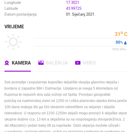
Longitude
17.3021
Latitude
43.99725
Datum postavljanja
01. Siječanj 2021.
VRIJEME
o
31
C
30
%
1016
hPa
KAMERA
GALERIJA
VIDEO
Sve poznatije i popularnije kupreško skijalište okuplja glavninu skijaša i
bordera iz zapadne BIH i Dalmacije. Udaljeno je svega 5 kilometara od
Kupresa te nepunih dva sata vožnje od Splita. Povoljan geografski
položaj na nadmorskoj visini od 1250 m i oštra planinsko-alpska klima jamče
100 dana snijega što ga čini idealnim odredištem za skijanje i skijaše
rekreativce. U rasponu od 1150-1250m skijaši mogu pronaći 4 skijaške staze
ukupne duljine cca. 13 km a skijašima su na raspolaganju dvosjedežnica, 2
ski lifta(sidro) i jedan baby lift za najmlađe. Osim skijanja možete uživati i
u sanjkanju, noćnom skijanju, vožnji na motornim sanjkama te sanjkama sa