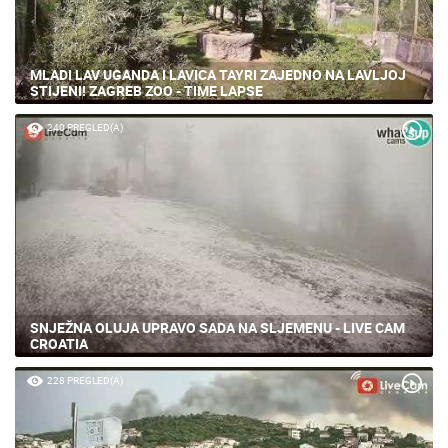
MLADI LAV UGANDA I LAVICA TAYRI ZAJEDNO NA LAVLJOJ
STIJENI! ZAGREB ZOO - TIME LAPSE
240 PREGLED(A)
SNJEŽNA OLUJA UPRAVO SADA NA SLJEMENU - LIVE CAM
CROATIA
228 PREGLED(A)