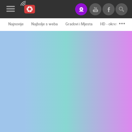
Najnovije
Najbolje s weba
Gradovi i Mjesta
HD - okretne kame
Novosti&Blog
Kategorije
Lokacije
Event&Site
Izdvojeno
Povijest
Karta
KONTAKTIRAJTE
NAS