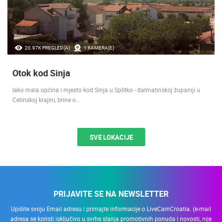
20.97K PREGLED(A)
1 KAMERA(E)
Otok kod Sinja
Iako mala općina i mjesto kod Sinja u Splitko - dalmatinskoj županiji u
Cetinskoj krajini, brine o…
SVE LOKACIJE
PRIJAVITE SE NA NEWSLETTER
Upišite svoju Email adresu i primajte informacije o LiveCamCroatia. (e-mail
adresa se koristi isključivo u svrhe slanja promotivnih ponuda i novosti, nije