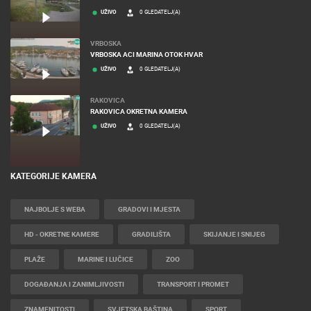
UŽIVO
0 GLEDATELJ(A)
VRBOSKA
VRBOSKA ACI MARINA OTOK HVAR
UŽIVO
0 GLEDATELJ(A)
RAKOVICA
RAKOVICA OKRETNA KAMERA
UŽIVO
0 GLEDATELJ(A)
KATEGORIJE KAMERA
NAJBOLJE S WEBA
GRADOVI I MJESTA
HD - OKRETNE KAMERE
GRADILIŠTA
SKIJANJE I SNIJEG
PLAŽE
MARINE I LUČICE
ZOO
DOGAĐANJA I ZANIMLJIVOSTI
TRANSPORT I PROMET
ZNAMENITOSTI
SVJETSKA BAŠTINA
SPORT