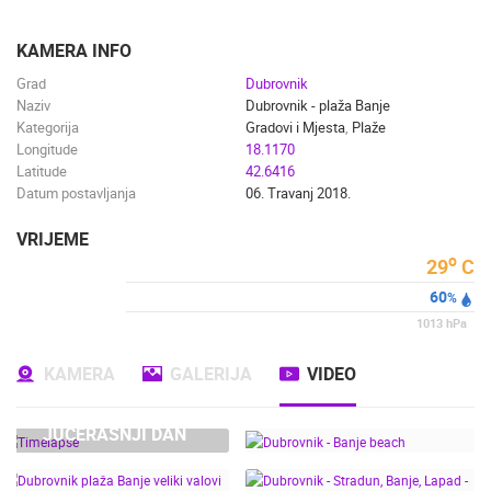
ENGLISH
KAMERA INFO
Grad
Dubrovnik
Naziv
Dubrovnik - plaža Banje
Kategorija
Gradovi i Mjesta
,
Plaže
Longitude
18.1170
Latitude
42.6416
Datum postavljanja
06. Travanj 2018.
VRIJEME
o
29
C
60
%
1013
hPa
KAMERA
GALERIJA
VIDEO
JUČERAŠNJI DAN