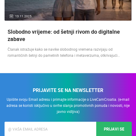
13.11.2025.
Slobodno vrijeme: od šetnji rivom do digitalne
zabave
Članak istražuje kako se navike slobodnog vremena razvijaju od
romantičnih šetnji do pametnih telefona i metaverzuma, otkrivajući…
PRIJAVITE SE NA NEWSLETTER
Upišite svoju Email adresu i primajte informacije o LiveCamCroatia. (e-mail
adresa se koristi isključivo u svrhe slanja promotivnih ponuda i novosti, nije
javno vidljiva)
PRIJAVI SE