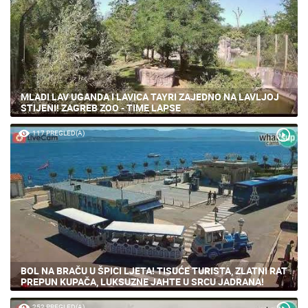
MLADI LAV UGANDA I LAVICA TAYRI ZAJEDNO NA LAVLJOJ
STIJENI! ZAGREB ZOO - TIME LAPSE
117 PREGLED(A)
BOL NA BRAČU U ŠPICI LJETA! TISUĆE TURISTA, ZLATNI RAT
PREPUN KUPAČA, LUKSUZNE JAHTE U SRCU JADRANA!
252 PREGLED(A)