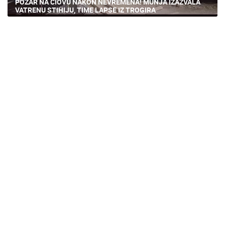
POŽAR NA ČIOVU NAKON NEVREMENA! MUNJA IZAZVALA
VATRENU STIHIJU, TIME LAPSE IZ TROGIRA