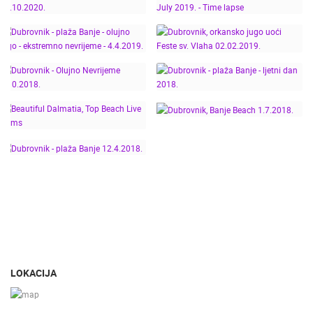
DUBROVNIK - BANJE
BEACH
DUBROVNIK PLAŽA
DUBROVNIK - STRADUN,
BANJE VELIKI VALOVI
BANJE, LAPAD - JULY
DUBROVNIK - PLAŽA
DUBROVNIK,
NAJNOVIJE KAMERE
15.10.2020.
2019. - TIME LAPSE
BANJE - OLUJNO JUGO
ORKANSKO JUGO UOĆI
- EKSTREMNO
FESTE SV. VLAHA
UŽIVO
0 GLEDATELJ(A)
UŽIVO
NEVRIJEME - 4.4.2019.
02.02.2019.
DUBROVNIK - PLAŽA
DUBROVNIK - OLUJNO
BANJE - LJETNI DAN
NEVRIJEME 2.10.2018.
2018.
DUBROVNIK, BANJE
BEAUTIFUL DALMATIA,
BEACH 1.7.2018.
TOP BEACH LIVE CAMS
MRKOPALJ SKIJALIŠTE ČELIMBAŠA
VRBOSKA A
MRKOPALJ
VRBOSKA
DUBROVNIK - PLAŽA
BANJE 12.4.2018.
KATEGORIJE KAMERA
NAJBOLJE S WEBA
GRADOVI I MJESTA
HD - OKRETNE KAMERE
GRADILIŠTA
SKIJANJE I SNIJEG
LOKACIJA
PLAŽE
MARINE I LUČICE
ZOO
DOGAĐANJA I ZANIMLJIVOSTI
TRANSPORT I PROMET
ZNAMENITOSTI
SVJETSKA BAŠTINA
SPORT