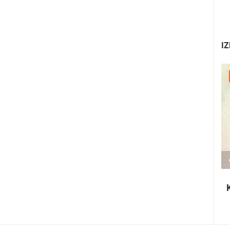
IZ
25.07.2026. - 27.07.2026.
440.66K PREGLED(A)
3 KAMERA(E)
Rabska fjera - srednjovjekovni ljetni
festival u Rabu