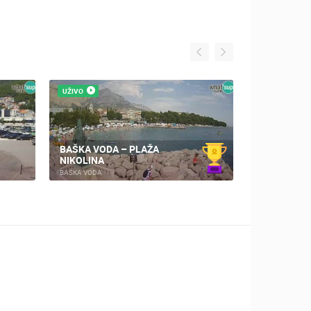
UŽIVO
UŽIVO
BAŠKA VODA – PLAŽA
BAŠKA VOD
NIKOLINA
KAMERA
BAŠKA VODA
BAŠKA VODA