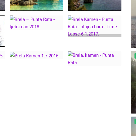
LIVE CAM CROATIA
07.10.2023.
MRKOPALJ SKIJALIŠTE ČELIMBAŠA
RAKOVICA OKRETNA KAMERA
MRKOPALJ
RAKOVICA
BRELA – PUNTA
BRELA
RATA - 10.8.2019.
BRELA KAMEN -
HD - OKRETNE KAMERE
GRADILIŠTA
SKIJANJE I SNIJEG
PLAŽE
MARINE I LUČICE
BRELA – PUNTA
PUNTA RATA -
RATA - LJETNI DAN
OLUJNA BURA -
SVJETSKA BAŠTINA
SPORT
2018.
TIME LAPSE
6.1.2017.
BRELA KAMEN
1.7.2016.
BRELA, KAMEN -
PUNTA RATA