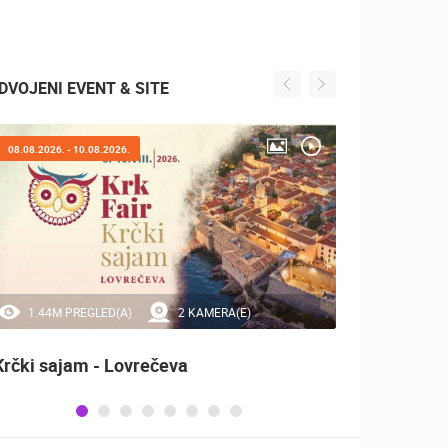
DVOJENI EVENT & SITE
08.08.2026. - 10.08.2026.
05.08.2
1.44M PREGLED(A)
2 KAMERA(E)
0 
Krčki sajam - Lovrečeva
Marat