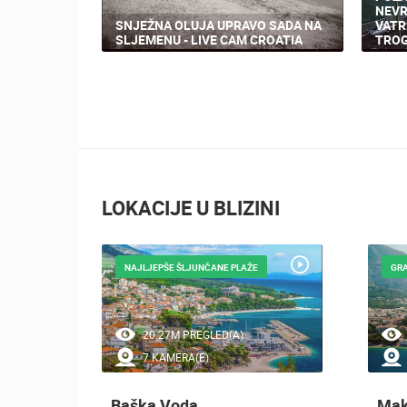
NEVR
SNJEŽNA OLUJA UPRAVO SADA NA
VATR
SLJEMENU - LIVE CAM CROATIA
TROG
LOKACIJE U BLIZINI
NAJLJEPŠE ŠLJUNČANE PLAŽE
GR
20.27M PREGLED(A)
7 KAMERA(E)
Baška Voda
Mak