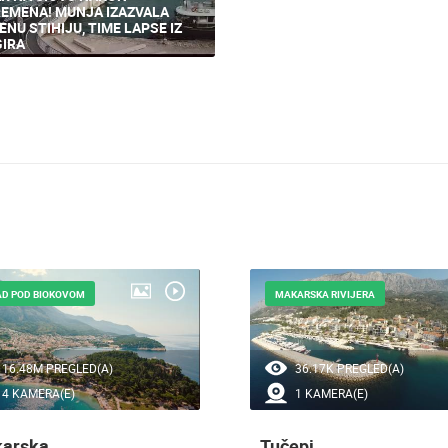
EMENA! MUNJA IZAZVALA
ENU STIHIJU, TIME LAPSE IZ
IRA
AD POD BIOKOVOM
MAKARSKA RIVIJERA
16.48M PREGLED(A)
36.17K PREGLED(A)
4 KAMERA(E)
1 KAMERA(E)
arska
Tučepi