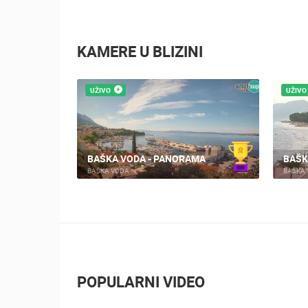
KAMERE U BLIZINI
UŽIVO
UŽIVO
BAŠKA VODA - PANORAMA
BAŠK
BAŠKA VODA
BAŠKA
POPULARNI VIDEO