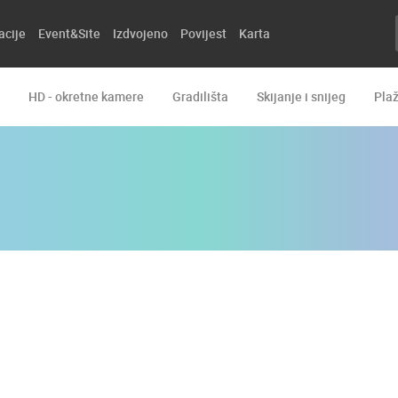
acije
Event&Site
Izdvojeno
Povijest
Karta
HD - okretne kamere
Gradilišta
Skijanje i snijeg
Pla