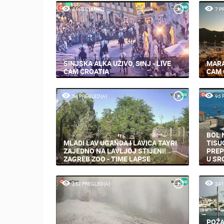
4 PREGLED(A)
7 P
SINJSKA ALKA UŽIVO, SINJ - LIVE
MARA
CAM CROATIA
CAM 
54 PREGLED(A)
95 
BOL 
MLADI LAV UGANDA I LAVICA TAYRI
TISU
ZAJEDNO NA LAVLJOJ STIJENI!
PREP
ZAGREB ZOO - TIME LAPSE
U SR
252 PREGLED(A)
241
POŽA