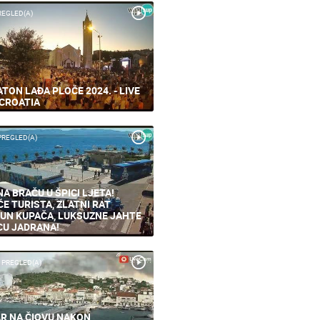
REGLED(A)
TON LAĐA PLOČE 2024. - LIVE
CROATIA
PREGLED(A)
NA BRAČU U ŠPICI LJETA!
ĆE TURISTA, ZLATNI RAT
UN KUPAČA, LUKSUZNE JAHTE
CU JADRANA!
 PREGLED(A)
R NA ČIOVU NAKON