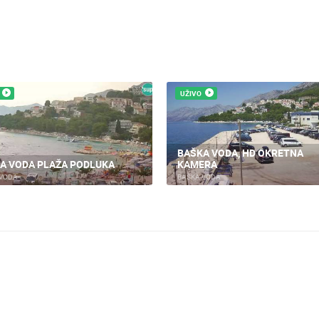
UŽIVO
BAŠKA VODA, HD OKRETNA
A VODA PLAŽA PODLUKA
KAMERA
 VODA
BAŠKA VODA