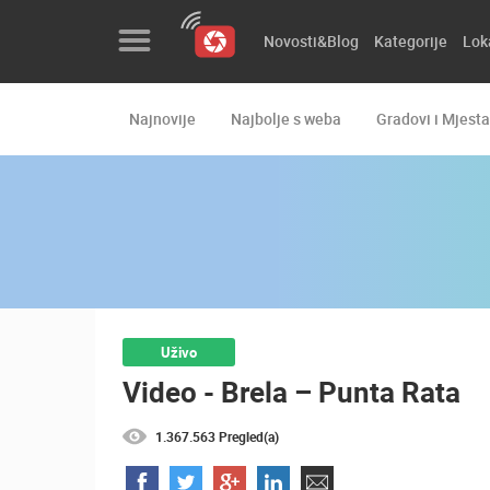
Novosti&Blog
Kategorije
Lok
Najnovije
Najbolje s weba
Gradovi i Mjesta
Novosti&Blog
Kategorije
Lokacije
Event&Site
Izdvojeno
Uživo
Video - Brela – Punta Rata
Povijest
Karta
1.367.563 Pregled(a)