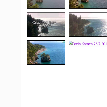
ZIMSKOM RUHU
MRKOPALJ SANJKALIŠTE
ČELIMBAŠA
MRKOPALJ
NAJLJEPŠE PLAŽE
KAMERN BRELA,
HRVATSKE - BRELA
PLAŽA PUNTA
KATEGORIJE KAMERA
KAMEN, PUNTA
RATA SEZONA
RATA 16.08.2022.
20.07.2021.
NAJBOLJE S WEBA
GRADOVI I MJESTA
TRANSPORT I PROMET
ZNAMENITOSTI
BURA STOLJEĆA -
EKSTREMNA
BRELA KAMEN,
ORKANSKA BURA -
OLUJNA BURA
23.2.2019
3.1.2019.
BRELA KAMEN
26.7.2015.
BRELA - KAMEN,
LJETO 15.8.2017.