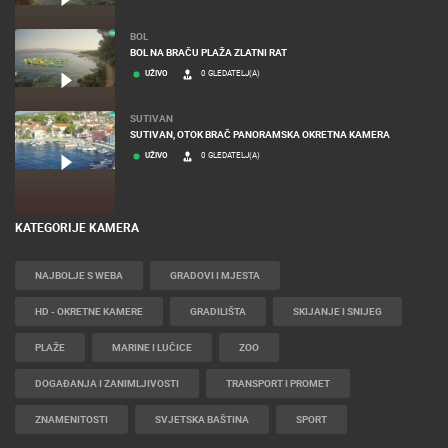
BOL
BOL NA BRAČU PLAŽA ZLATNI RAT
UŽIVO
0 GLEDATELJ(A)
SUTIVAN
SUTIVAN, OTOK BRAČ PANORAMSKA OKRETNA KAMERA
UŽIVO
0 GLEDATELJ(A)
KATEGORIJE KAMERA
NAJBOLJE S WEBA
GRADOVI I MJESTA
HD - OKRETNE KAMERE
GRADILIŠTA
SKIJANJE I SNIJEG
PLAŽE
MARINE I LUČICE
ZOO
DOGAĐANJA I ZANIMLJIVOSTI
TRANSPORT I PROMET
ZNAMENITOSTI
SVJETSKA BAŠTINA
SPORT