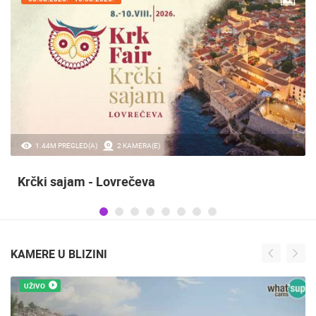
20.97K PREGLED(A)
2 KAMERA(E)
Sinjska alka
KAMERE U BLIZINI
UŽIVO