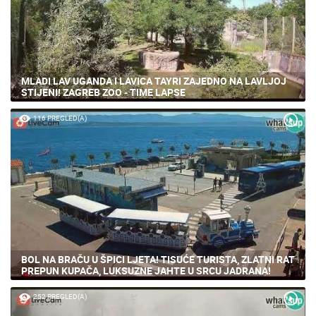
MLADI LAV UGANDA I LAVICA TAYRI ZAJEDNO NA LAVLJOJ
STIJENI! ZAGREB ZOO - TIME LAPSE
116 PREGLED(A)
BOL NA BRAČU U ŠPICI LJETA! TISUĆE TURISTA, ZLATNI RAT
PREPUN KUPAČA, LUKSUZNE JAHTE U SRCU JADRANA!
252 PREGLED(A)