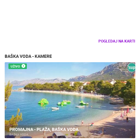
PLAŽE
MARINE I LUČICE
ZOO
DOGAĐANJA I ZANIMLJIVOSTI
TRANSPORT I PROMET
ZNAMENITOSTI
SVJETSKA BAŠTINA
SPORT
POGLEDAJ NA KARTI
BAŠKA VODA - KAMERE
UŽIVO
PROMAJNA - PLAŽA, BAŠKA VODA
BAŠKA VODA