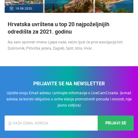
19.08.2020.
Hrvatska uvrštena u top 20 najpoželjnijih
odredišta za 2021. godinu
Na sam spomen imena Lijepe naše, većini ljudi će prve asocijacije biti
Dubrovnik, Plitvička jezera, Zagreb, Split, Istra, Hvar…
PRIJAVITE SE NA NEWSLETTER
Upišite svoju Email adresu i primajte informacije o LiveCamCroatia. (e-mail
adresa se koristi isključivo u svrhe slanja promotivnih ponuda i novosti, nije
javno vidljiva)
PRIJAVI SE