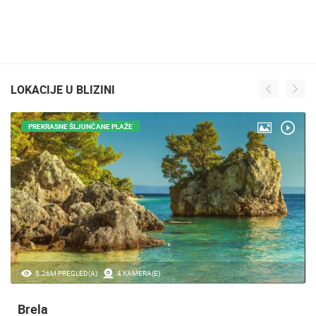
LOKACIJE U BLIZINI
PREKRASNE ŠLJUNČANE PLAŽE
5.26M PREGLED(A)
4 KAMERA(E)
Brela