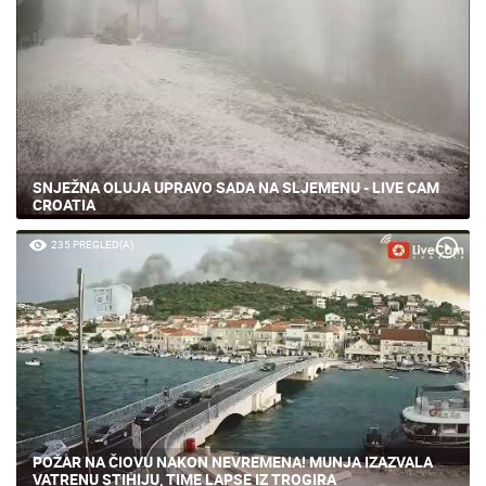
SNJEŽNA OLUJA UPRAVO SADA NA SLJEMENU - LIVE CAM
CROATIA
235 PREGLED(A)
POŽAR NA ČIOVU NAKON NEVREMENA! MUNJA IZAZVALA
VATRENU STIHIJU, TIME LAPSE IZ TROGIRA