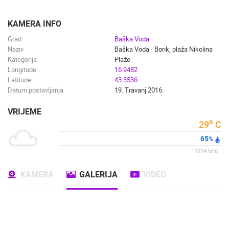
ENGLISH
KAMERA INFO
Grad
Baška Voda
Naziv
Baška Voda - Borik, plaža Nikolina
Kategorija
Plaže
Longitude
16.9482
Latitude
43.3536
Datum postavljanja
19. Travanj 2016.
VRIJEME
o
29
C
65
%
1014
hPa
KAMERA
GALERIJA
VIDEO