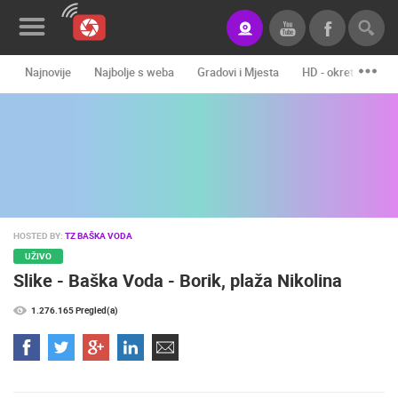
Najnovije
Najbolje s weba
Gradovi i Mjesta
HD - okretne kame
Novosti&Blog
Kategorije
Lokacije
Event&Site
HOSTED BY:
TZ BAŠKA VODA
Izdvojeno
UŽIVO
Slike - Baška Voda - Borik, plaža Nikolina
Povijest
1.276.165 Pregled(a)
Karta
KONTAKTIRAJTE
NAS