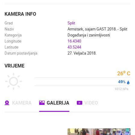
ENGLISH
KAMERA INFO
Grad
Split
Naziv
Armstark, sajam GAST 2018. - Split
Kategorija
Događanja i zanimljivosti
Longitude
16.4340
Latitude
43.5244
Datum postavljanja
27. Veljača 2018.
VRIJEME
o
26
C
49
%
1012
hPa
KAMERA
GALERIJA
VIDEO