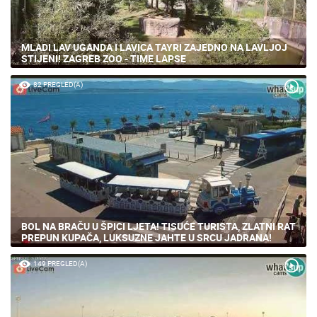
MLADI LAV UGANDA I LAVICA TAYRI ZAJEDNO NA LAVLJOJ
STIJENI! ZAGREB ZOO - TIME LAPSE
82 PREGLED(A)
BOL NA BRAČU U ŠPICI LJETA! TISUĆE TURISTA, ZLATNI RAT
PREPUN KUPAČA, LUKSUZNE JAHTE U SRCU JADRANA!
149 PREGLED(A)