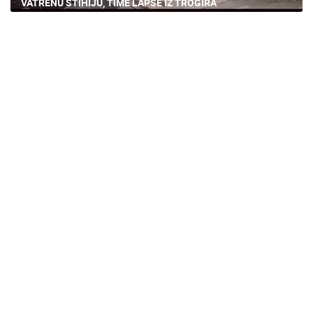
VATRENU STIHIJU, TIME LAPSE IZ TROGIRA