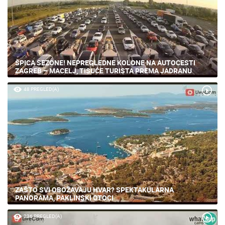
ŠPICA SEZONE! NEPREGLEDNE KOLONE NA AUTOCESTI
ZAGREB – MACELJ, TISUĆE TURISTA PREMA JADRANU
48 PREGLED(A)
ZAŠTO SVI OBOŽAVAJU HVAR? SPEKTAKULARNA
PANORAMA, PAKLINSKI OTOCI
236 PREGLED(A)