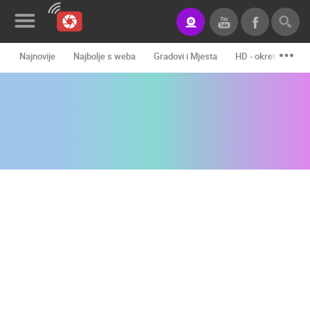
Najnovije
Najbolje s weba
Gradovi i Mjesta
HD - okretne kame
Novosti&Blog
Kategorije
Lokacije
Event&Site
Izdvojeno
Povijest
Karta
KONTAKTIRAJTE
NAS