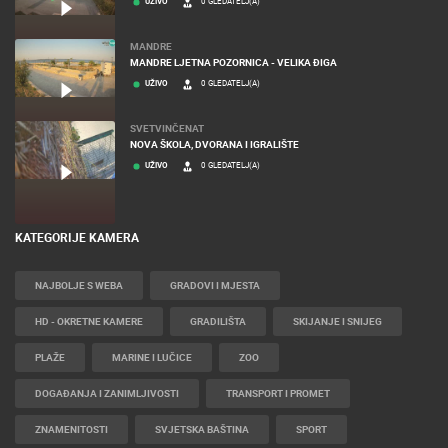
UŽIVO
0 GLEDATELJ(A)
MANDRE
MANDRE LJETNA POZORNICA - VELIKA ĐIGA
UŽIVO
0 GLEDATELJ(A)
SVETVINČENAT
NOVA ŠKOLA, DVORANA I IGRALIŠTE
UŽIVO
0 GLEDATELJ(A)
KATEGORIJE KAMERA
NAJBOLJE S WEBA
GRADOVI I MJESTA
HD - OKRETNE KAMERE
GRADILIŠTA
SKIJANJE I SNIJEG
PLAŽE
MARINE I LUČICE
ZOO
DOGAĐANJA I ZANIMLJIVOSTI
TRANSPORT I PROMET
ZNAMENITOSTI
SVJETSKA BAŠTINA
SPORT