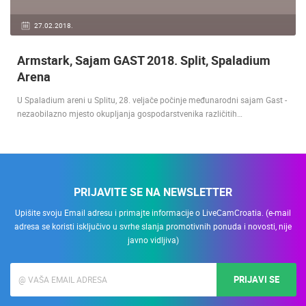
27.02.2018.
Armstark, Sajam GAST 2018. Split, Spaladium
Arena
U Spaladium areni u Splitu, 28. veljače počinje međunarodni sajam Gast -
nezaobilazno mjesto okupljanja gospodarstvenika različitih…
PRIJAVITE SE NA NEWSLETTER
Upišite svoju Email adresu i primajte informacije o LiveCamCroatia. (e-mail
adresa se koristi isključivo u svrhe slanja promotivnih ponuda i novosti, nije
javno vidljiva)
PRIJAVI SE