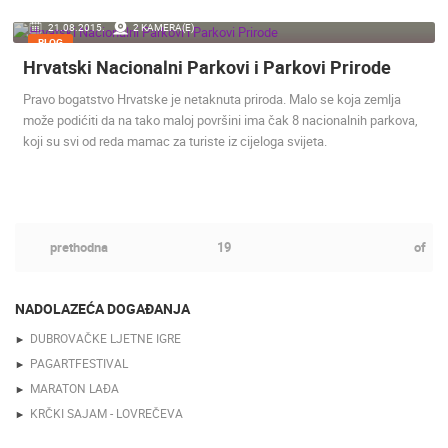
21.08.2015.
2 KAMERA(E)
BLOG
Hrvatski Nacionalni Parkovi i Parkovi Prirode
Pravo bogatstvo Hrvatske je netaknuta priroda. Malo se koja zemlja
može podićiti da na tako maloj površini ima čak 8 nacionalnih parkova,
koji su svi od reda mamac za turiste iz cijeloga svijeta.
prethodna
19
of
NADOLAZEĆA DOGAĐANJA
DUBROVAČKE LJETNE IGRE
PAGARTFESTIVAL
MARATON LAĐA
KRČKI SAJAM - LOVREČEVA