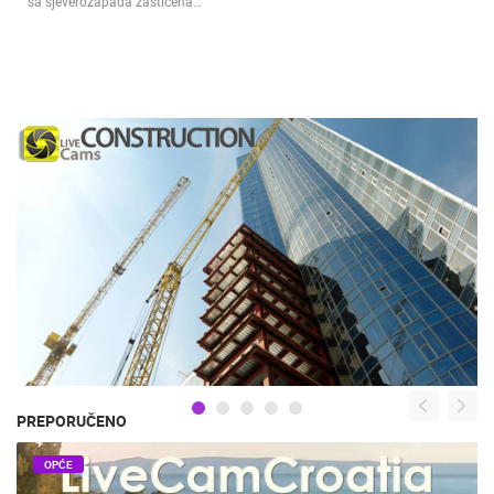
sa sjeverozapada zaštićena…
PREPORUČENO
OPĆE