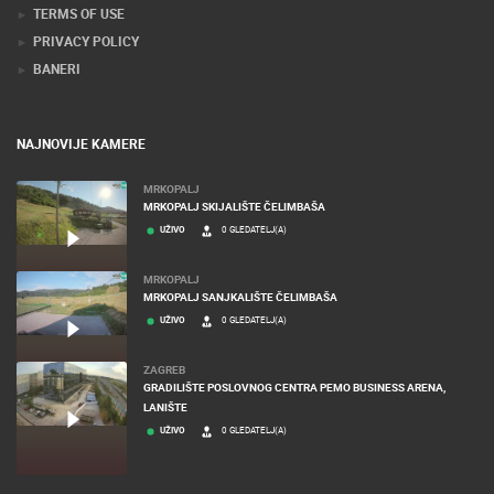
TERMS OF USE
PRIVACY POLICY
BANERI
NAJNOVIJE KAMERE
MRKOPALJ
MRKOPALJ SKIJALIŠTE ČELIMBAŠA
UŽIVO
0 GLEDATELJ(A)
MRKOPALJ
MRKOPALJ SANJKALIŠTE ČELIMBAŠA
UŽIVO
0 GLEDATELJ(A)
ZAGREB
GRADILIŠTE POSLOVNOG CENTRA PEMO BUSINESS ARENA,
LANIŠTE
UŽIVO
0 GLEDATELJ(A)