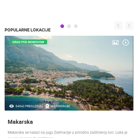
POPULARNE LOKACIJE
GRAD POD BIOKOVOM
54942 PREGLED(A)
4 KAMERA(E)
Makarska
Makarska se nalazi na jugu Dalmacije u prirodno zaštićenoj luci. Luka je