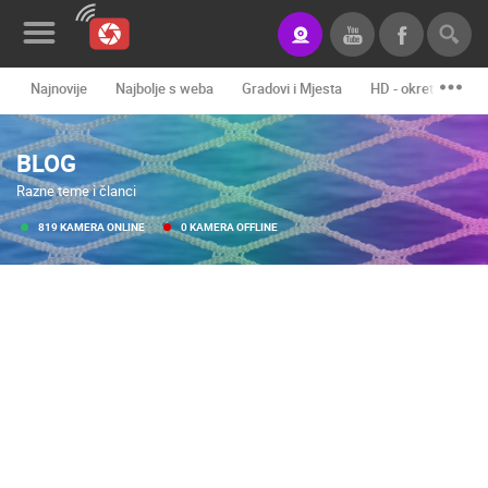
Najnovije
Najbolje s weba
Gradovi i Mjesta
HD - okretne kame
Novosti&Blog
BLOG
Kategorije
Razne teme i članci
Lokacije
819 KAMERA ONLINE
0 KAMERA OFFLINE
Event&Site
Izdvojeno
Povijest
Karta
KONTAKTIRAJTE
NAS