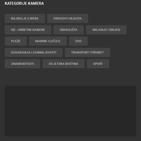
KATEGORIJE KAMERA
NAJBOLJE S WEBA
GRADOVI I MJESTA
HD - OKRETNE KAMERE
GRADILIŠTA
SKIJANJE I SNIJEG
PLAŽE
MARINE I LUČICE
ZOO
DOGAĐANJA I ZANIMLJIVOSTI
TRANSPORT I PROMET
ZNAMENITOSTI
SVJETSKA BAŠTINA
SPORT