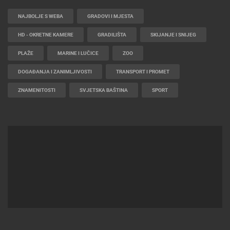
NAJBOLJE S WEBA
GRADOVI I MJESTA
HD - OKRETNE KAMERE
GRADILIŠTA
SKIJANJE I SNIJEG
PLAŽE
MARINE I LUČICE
ZOO
DOGAĐANJA I ZANIMLJIVOSTI
TRANSPORT I PROMET
ZNAMENITOSTI
SVJETSKA BAŠTINA
SPORT