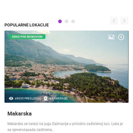
POPULARNE LOKACIJE
GRAD POD MARJANOM
45638 PREGLED(A)
13 KAMERA(E)
Split
Priča o Splitu traje čak punih 17 stoljeća, još od doba kad je rimski car
Dioklecijan na tom području…