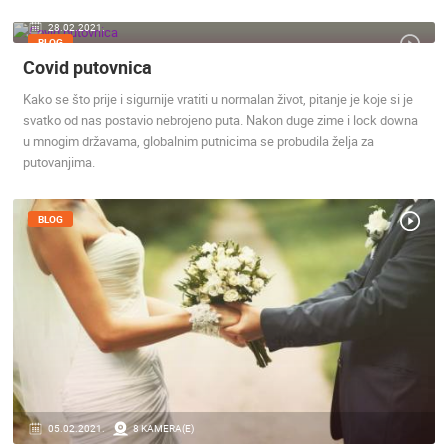
28.02.2021.
BLOG
Covid putovnica
Kako se što prije i sigurnije vratiti u normalan život, pitanje je koje si je
svatko od nas postavio nebrojeno puta. Nakon duge zime i lock downa
u mnogim državama, globalnim putnicima se probudila želja za
putovanjima.
BLOG
05.02.2021.
8 KAMERA(E)