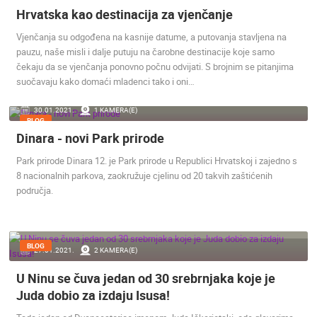
Hrvatska kao destinacija za vjenčanje
Vjenčanja su odgođena na kasnije datume, a putovanja stavljena na
pauzu, naše misli i dalje putuju na čarobne destinacije koje samo
čekaju da se vjenčanja ponovno počnu odvijati. S brojnim se pitanjima
suočavaju kako domaći mladenci tako i oni…
30.01.2021.
1 KAMERA(E)
BLOG
Dinara - novi Park prirode
Park prirode Dinara 12. je Park prirode u Republici Hrvatskoj i zajedno s
8 nacionalnih parkova, zaokružuje cjelinu od 20 takvih zaštićenih
područja.
BLOG
27.01.2021.
2 KAMERA(E)
U Ninu se čuva jedan od 30 srebrnjaka koje je
Juda dobio za izdaju Isusa!