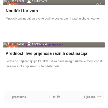
09.11.2020.
1 KAMERA(E)
BLOG
Nautički turizam
Mnogobrojni nautičari svake godine posjećuju Hrvatsku obalu i otoke.
01.11.2020.
6 KAMERA(E)
BLOG
Prednosti live prijenosa raznih destinacija
Jedna od najznačajnijih karakteristika današnjeg turizma je mogućnost
prijenosa lokacija uživo putem Interneta.
prethodna
11
of
19
sljedeća