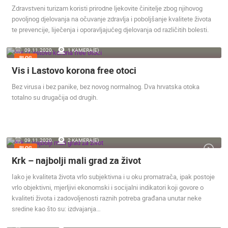
Zdravstveni turizam koristi prirodne ljekovite činitelje zbog njihovog
povoljnog djelovanja na očuvanje zdravlja i poboljšanje kvalitete života
te prevencije, liječenja i oporavljajućeg djelovanja od različitih bolesti.
09.11.2020.
1 KAMERA(E)
BLOG
Vis i Lastovo korona free otoci
Bez virusa i bez panike, bez novog normalnog. Dva hrvatska otoka
totalno su drugačija od drugih.
09.11.2020.
2 KAMERA(E)
BLOG
Krk – najbolji mali grad za život
Iako je kvaliteta života vrlo subjektivna i u oku promatrača, ipak postoje
vrlo objektivni, mjerljivi ekonomski i socijalni indikatori koji govore o
kvaliteti života i zadovoljenosti raznih potreba građana unutar neke
sredine kao što su: izdvajanja…