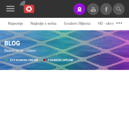
Najnovije
Najbolje s weba
Gradovi i Mjesta
HD - okretne kame
Novosti&Blog
BLOG
Kategorije
Razne teme i članci
Lokacije
819 KAMERA ONLINE
0 KAMERA OFFLINE
Event&Site
Izdvojeno
Povijest
Karta
KONTAKTIRAJTE
NAS