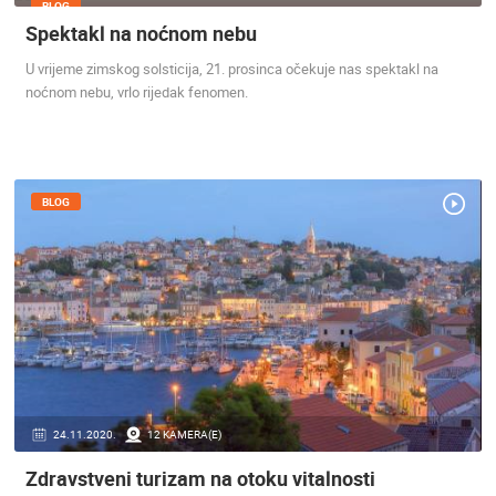
BLOG
Spektakl na noćnom nebu
U vrijeme zimskog solsticija, 21. prosinca očekuje nas spektakl na
noćnom nebu, vrlo rijedak fenomen.
BLOG
24.11.2020.
12 KAMERA(E)
Zdravstveni turizam na otoku vitalnosti