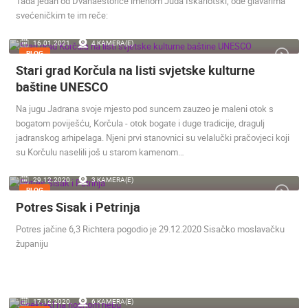
Tada jedan od Dvanaestorice imenom Juda Iškariotski, ode glavarima
svećeničkim te im reče:
16.01.2021.
4 KAMERA(E)
BLOG
Stari grad Korčula na listi svjetske kulturne
baštine UNESCO
Na jugu Jadrana svoje mjesto pod suncem zauzeo je maleni otok s
bogatom poviješću, Korčula - otok bogate i duge tradicije, dragulj
jadranskog arhipelaga. Njeni prvi stanovnici su velalučki pračovjeci koji
su Korčulu naselili još u starom kamenom…
29.12.2020.
3 KAMERA(E)
BLOG
Potres Sisak i Petrinja
Potres jačine 6,3 Richtera pogodio je 29.12.2020 Sisačko moslavačku
županiju
17.12.2020.
6 KAMERA(E)