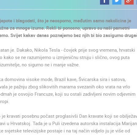
jepote i blagodati, što je neosporno, međutim samo nekolicina je
užna za mnoge izume. Rekli bi ponosno, upravo su naši pametni
žemo. Svijet kakav danas poznajemo bez njih bi bio zasigurno drugač
jatan je. Dakako, Nikola Tesla - čovjek prije svog vremena, hrvatski
 No kako se ne razumijemo u izmjeničnu struju i slično, ovog puta
umitelje, no sigurno ne i manje važne.
ka domovina visoke mode, Brazil kave, Švicarska sira i satova,
vala je pažnju zbog slikovitih marama svezanih oko vrata na vrlo
" odmah je osvojio Francuze, koji su ostali zadivljeni novim odjevnim
ropi.
o je kravati posebnu počast proglasivši Dan kravate koji se obilježa
vi u Hrvatskoj. Tada je u Puli izvedena autorska instalacija Marija
UŽIVO
0 GLEDATELJ(A)
UŽIVO
0 GLEDATELJ(A)
 svjetske televizijske postaje i na taj način vidjelo ju je više od