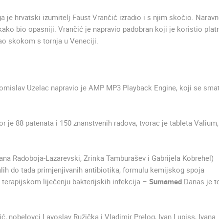
a je hrvatski izumitelj Faust Vrančić izradio i s njim skočio. Narav
ako bio opasniji. Vrančić je napravio padobran koji je koristio plat
ao skokom s tornja u Veneciji.
Tomislav Uzelac napravio je AMP MP3 Playback Engine, koji se sma
or je 88 patenata i 150 znanstvenih radova, tvorac je tableta Valium,
rjana Radoboja-Lazarevski, Zrinka Tamburašev i Gabrijela Kobrehel)
talih do tada primjenjivanih antibiotika, formulu kemijskog spoja
 terapijskom liječenju bakterijskih infekcija –
Sumamed
.Danas je t
, nobelovci Lavoslav Ružička i Vladimir Prelog, Ivan Lupiss, Ivana