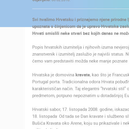
KONTAKTIRAJTE
NAS
Svi hvalimo Hrvatsku i priznajemo njene prirodne l
MEDIJI O
upoznata s činjenicom da je upravo Hrvatska zasl
NAMA,
Hrvati smislili neke stvari bez kojih danas ne mo
NAGRADE I
PRIZNANJA
Popis hrvatskih izumitelja i njihovih izuma nevjero
znanstvenik i izumitelj zaslužio je najviši status.
DONACIJE
ćemo vam predstaviti možda neke manje poznate iz
ZA NOVE
WEB
Hrvatska je domovina
kravate
, kao što je Francus
KAMERE
Portugal porta. Tradicionalna odora Hrvata pobuđi
karakterističan način. Taj elegantni "hrvatski stil
TERMS OF
predmetom, potpuno nepoznatim u dotadašnjoj Eu
USE
NAJNOVIJE KAMERE
PRIVACY
Hrvatski sabor, 17. listopada 2008. godine, iskaza
POLICY
.
18. listopada
Od tada se Dan kravate i službeno sla
UŽIVO
0 GLEDATELJ(A)
Bušića Kravata oko Arene, koju su prikazivale i neke
BANERI