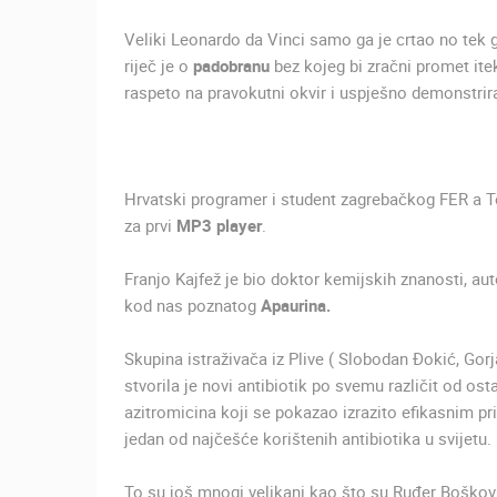
Veliki Leonardo da Vinci samo ga je crtao no tek g
riječ je o
padobranu
bez kojeg bi zračni promet itek
raspeto na pravokutni okvir i uspješno demonstrir
Hrvatski programer i student zagrebačkog FER a 
za prvi
MP3 player
.
Franjo Kajfež je bio doktor kemijskih znanosti, aut
kod nas poznatog
Apaurina.
Skupina istraživača iz Plive ( Slobodan Đokić, Go
stvorila je novi antibiotik po svemu različit od os
azitromicina koji se pokazao izrazito efikasnim pri
jedan od najčešće korištenih antibiotika u svijetu.
To su još mnogi velikani kao što su Ruđer Bošković