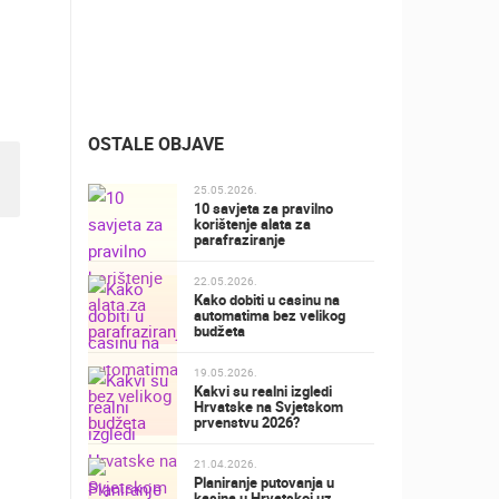
OSTALE OBJAVE
25.05.2026.
10 savjeta za pravilno
korištenje alata za
parafraziranje
22.05.2026.
Kako dobiti u casinu na
automatima bez velikog
budžeta
19.05.2026.
Kakvi su realni izgledi
Hrvatske na Svjetskom
prvenstvu 2026?
21.04.2026.
Planiranje putovanja u
kasina u Hrvatskoj uz