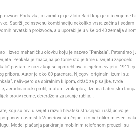
A
MRKOPALJ SANJKALIŠTE
ČELIMBAŠA
MRKOPALJ SKIJALIŠTE ČELIMBAŠA
MRKOPALJ
MRKOPALJ
roizvodi Podravka, a izumila ju je Zlata Bartl koja je u to vrijeme bi
avke. Sadrži jedinstvenu kombinaciju nekoliko vrsta začina i sedam
vornih hrvatskih proizvoda, a u uporabi je u više od 40 zemalja širo
HD - OKRETNE KAMERE
GRADILIŠTA
SKIJANJE I SNIJEG
PLAŽE
MARINE I LUČICE
SVJETSKA BAŠTINA
SPORT
irao i izveo mehaničku olovku koju je nazvao "
Penkala
". Patentirao j
svijeta. Penkala je značajna po tome što je time u svijetu započelo
ala" postao je naziv koji se upotrebljava u cijelom svijetu. 1911. g
g pribora. Autor je oko 80 patenata. Njegovi originalni izumi su:
la", naliv-pero sa spiralnim klipom, držač za pisaljke, tvrde
ce, aerodinamički profil, motorni zrakoplov, džepna baterijska lampa
ijek protiv reume, deterdžent za pranje rublja...
te, koji su prvi u svijetu razvili hrvatski stručnjaci i isključivo je
potpunosti osmislili Vipnetovi stručnjaci i to nekoliko mjeseci na
uslugu. Model plaćanja parkiranja mobilnim telefonom preuzeli su