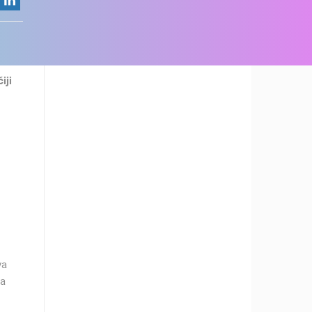
iji
va
na