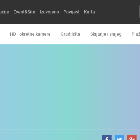
acije
Event&Site
Izdvojeno
Povijest
Karta
HD - okretne kamere
Gradilišta
Skijanje i snijeg
Pla