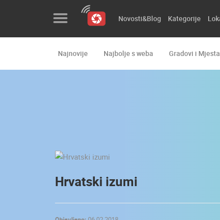
Novosti&Blog
Kategorije
Lok
Najnovije
Najbolje s weba
Gradovi i Mjesta
Novosti&Blog
Kategorije
Lokacije
Event&Site
Izdvojeno
Povijest
Hrvatski izumi
Karta
Objavljeno:
06.02.2018.