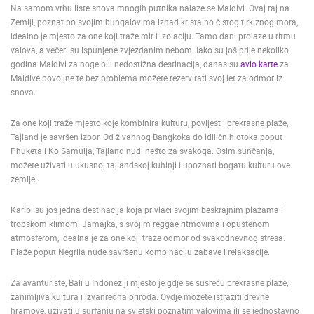
Na samom vrhu liste snova mnogih putnika nalaze se Maldivi. Ovaj raj na
ENGLISH
Zemlji, poznat po svojim bungalovima iznad kristalno čistog tirkiznog mora,
idealno je mjesto za one koji traže mir i izolaciju. Tamo dani prolaze u ritmu
valova, a večeri su ispunjene zvjezdanim nebom. Iako su još prije nekoliko
godina Maldivi za noge bili nedostižna destinacija, danas su
avio karte
za
Maldive povoljne te bez problema možete rezervirati svoj let za odmor iz
snova.
Za one koji traže mjesto koje kombinira kulturu, povijest i prekrasne plaže,
Tajland je savršen izbor. Od živahnog Bangkoka do idiličnih otoka poput
Phuketa i Ko Samuija, Tajland nudi nešto za svakoga. Osim sunčanja,
možete uživati u ukusnoj tajlandskoj kuhinji i upoznati bogatu kulturu ove
zemlje.
Karibi su još jedna destinacija koja privlači svojim beskrajnim plažama i
tropskom klimom. Jamajka, s svojim reggae ritmovima i opuštenom
atmosferom, idealna je za one koji traže odmor od svakodnevnog stresa.
Plaže poput Negrila nude savršenu kombinaciju zabave i relaksacije.
Za avanturiste, Bali u Indoneziji mjesto je gdje se susreću prekrasne plaže,
zanimljiva kultura i izvanredna priroda. Ovdje možete istražiti drevne
hramove, uživati u surfanju na svjetski poznatim valovima ili se jednostavno