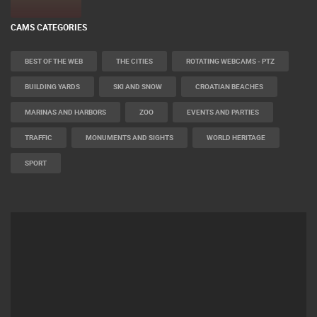
CAMS CATEGORIES
BEST OF THE WEB
THE CITIES
ROTATING WEBCAMS - PTZ
BUILDING YARDS
SKI AND SNOW
CROATIAN BEACHES
MARINAS AND HARBORS
ZOO
EVENTS AND PARTIES
TRAFFIC
MONUMENTS AND SIGHTS
WORLD HERITAGE
SPORT