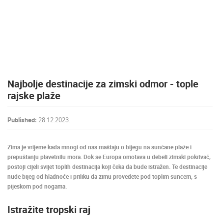
PRESS
CLIPPING,
PRIZES
AND
AWARDS
DONATE
Najbolje destinacije za zimski odmor - tople
FOR NEW
WEBCAMS
rajske plaže
TERMS OF
USE
Published:
28.12.2023.
PRIVACY
POLICY
Zima je vrijeme kada mnogi od nas maštaju o bijegu na sunčane plaže i
prepuštanju plavetnilu mora. Dok se Europa omotava u debeli zimski pokrivač,
BANNERS
postoji cijeli svijet toplih destinacija koji čeka da bude istražen. Te destinacije
nude bijeg od hladnoće i priliku da zimu provedete pod toplim suncem, s
pijeskom pod nogama.
Istražite tropski raj
HRVATSKI