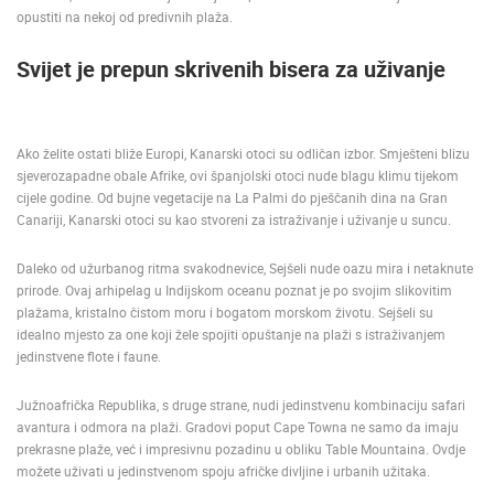
opustiti na nekoj od predivnih plaža.
Svijet je prepun skrivenih bisera za uživanje
Ako želite ostati bliže Europi, Kanarski otoci su odličan izbor. Smješteni blizu
sjeverozapadne obale Afrike, ovi španjolski otoci nude blagu klimu tijekom
cijele godine. Od bujne vegetacije na La Palmi do pješčanih dina na Gran
Canariji, Kanarski otoci su kao stvoreni za istraživanje i uživanje u suncu.
MOST RECENTLY ADDED CAMERAS
LIVE
0 VIEWER(S)
LIVE
Daleko od užurbanog ritma svakodnevice, Sejšeli nude oazu mira i netaknute
prirode. Ovaj arhipelag u Indijskom oceanu poznat je po svojim slikovitim
plažama, kristalno čistom moru i bogatom morskom životu. Sejšeli su
idealno mjesto za one koji žele spojiti opuštanje na plaži s istraživanjem
jedinstvene flote i faune.
Južnoafrička Republika, s druge strane, nudi jedinstvenu kombinaciju safari
SENJ LIVE – WRITERS’ PARK AND THE VELEBIT CHANNEL
SUTIVAN, 
SENJ
SUTIVAN
avantura i odmora na plaži. Gradovi poput Cape Towna ne samo da imaju
prekrasne plaže, već i impresivnu pozadinu u obliku Table Mountaina. Ovdje
CAMS CATEGORIES
možete uživati u jedinstvenom spoju afričke divljine i urbanih užitaka.
BEST OF THE WEB
THE CITIES
ROTATING WEBCAMS - PTZ