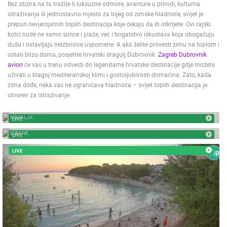
Bez obzira na to tražite li luksuzne odmore, avanture u prirodi, kulturna
istraživanja ili jednostavno mjesto za bijeg od zimske hladnoće, svijet je
prepun nevjerojatnih toplih destinacija koje čekaju da ih otkrijete. Ovi rajski
kutci nude ne samo sunce i plaže, već i bogatstvo iskustava koja obogaćuju
dušu i ostavljaju neizbrisive uspomene. A ako želite provesti zimu na toplom i
ostati blizu doma, posjetite hrvatski dragulj Dubrovnik.
Zagreb Dubrovnik
avion
će vas u trenu odvesti do legendarne hrvatske destinacije gdje možete
uživati u blagoj mediteranskoj klimi i gostoljubivosti domaćina. Zato, kada
zima dođe, neka vas ne ograničava hladnoća – svijet toplih destinacija je
otvoren za istraživanje.
NOVALJA, PLANJKA BEACH TRINCEL
NOVALJA
LIVE
IGRANE - BEACH
IGRANE
LIVE
LIVE