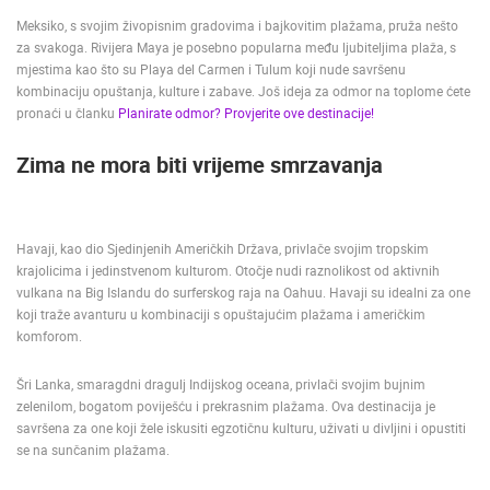
BUILDING YARDS
SKI AND SNOW
CROATIAN BEACHES
Meksiko, s svojim živopisnim gradovima i bajkovitim plažama, pruža nešto
za svakoga. Rivijera Maya je posebno popularna među ljubiteljima plaža, s
MARINAS AND HARBORS
ZOO
EVENTS AND PARTIES
mjestima kao što su Playa del Carmen i Tulum koji nude savršenu
TRAFFIC
MONUMENTS AND SIGHTS
WORLD HERITAGE
kombinaciju opuštanja, kulture i zabave. Još ideja za odmor na toplome ćete
SPORT
pronaći u članku
Planirate odmor? Provjerite ove destinacije!
Zima ne mora biti vrijeme smrzavanja
Havaji, kao dio Sjedinjenih Američkih Država, privlače svojim tropskim
krajolicima i jedinstvenom kulturom. Otočje nudi raznolikost od aktivnih
vulkana na Big Islandu do surferskog raja na Oahuu. Havaji su idealni za one
koji traže avanturu u kombinaciji s opuštajućim plažama i američkim
komforom.
Šri Lanka, smaragdni dragulj Indijskog oceana, privlači svojim bujnim
zelenilom, bogatom poviješću i prekrasnim plažama. Ova destinacija je
savršena za one koji žele iskusiti egzotičnu kulturu, uživati u divljini i opustiti
se na sunčanim plažama.