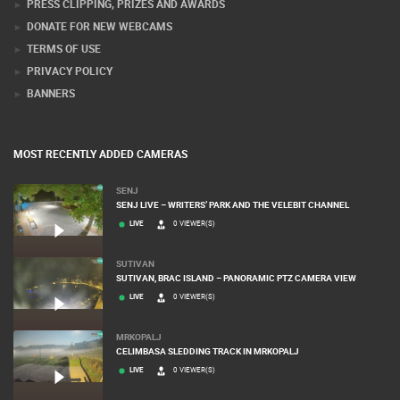
PRESS CLIPPING, PRIZES AND AWARDS
DONATE FOR NEW WEBCAMS
TERMS OF USE
PRIVACY POLICY
BANNERS
MOST RECENTLY ADDED CAMERAS
SENJ
SENJ LIVE – WRITERS’ PARK AND THE VELEBIT CHANNEL
LIVE
0 VIEWER(S)
SUTIVAN
SUTIVAN, BRAC ISLAND – PANORAMIC PTZ CAMERA VIEW
LIVE
0 VIEWER(S)
MRKOPALJ
CELIMBASA SLEDDING TRACK IN MRKOPALJ
LIVE
0 VIEWER(S)