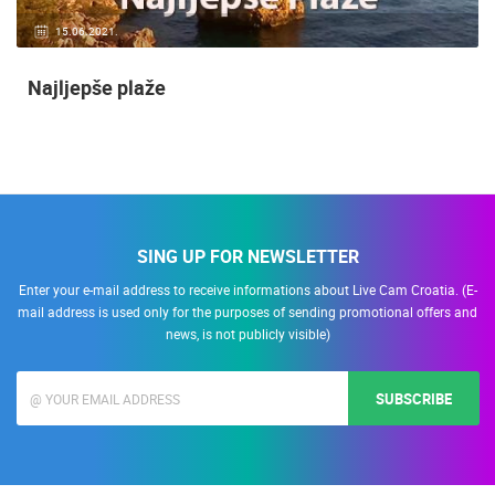
15.06.2021.
Najljepše plaže
SING UP FOR NEWSLETTER
Enter your e-mail address to receive informations about Live Cam Croatia. (E-
mail address is used only for the purposes of sending promotional offers and
news, is not publicly visible)
SUBSCRIBE