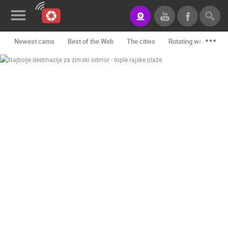
Newest cams
Best of the Web
The cities
Rotating webcams -
News&Blog
Categories
Locations
Event&site
Featured
History
Map
CONTACT
US