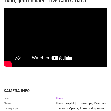
Tkon, ljeto i oblaci - Live Cam Croatia
KAMERA INFO
Grad
Tkon
Naziv
Tkon, Trajekt [Informacije], Pašman
Kategorija
Gradovi i Mjesta
,
Transport i promet