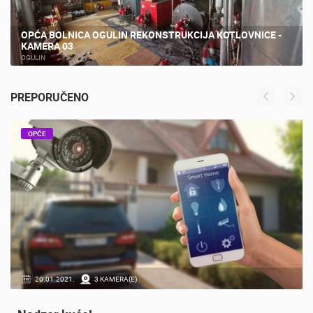
OPĆA BOLNICA OGULIN REKONSTRUKCIJA KOTLOVNICE -
KAMERA 03
OGULIN
PREPORUČENO
OPĆE
20.01.2021.
3 KAMERA(E)