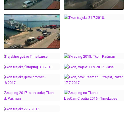
ŠKRAPING - TKON,
PAŠMAN 2019. -
TKON, PAŠMAN - LJETO
INTERNATIONAL
2019. - TIME LAPSE
TREKKING RACE
TKON TRAJEKT,
21.7.2018.
TKON, TRAJEKT [
INFORMACIJE ],
PAŠMAN - LJETNI DAN
2018.
TRAJEKTNE GUŽVE
ŠKRAPING 2018. TKON,
TIME LAPSE
PAŠMAN
TKON TRAJEKT,
TKON, TRAJEKT
ŠKRAPING 3.3.2018.
11.9.2017. - KIŠA!
TKON, OTOK PAŠMAN –
TKON TRAJEKT, LJETNI
TRAJEKT, POŽAR
PROMET - 18.8.2017.
17.7.2017.
ŠKRAPING 2017. START
ŠKRAPING NA TKONU I
UTRKE, TKON, OTOK
LIVECAMCROATIA 2016
PAŠMAN
- TIMELAPSE