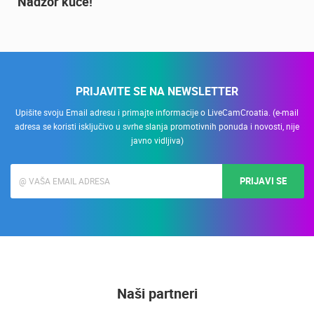
Nadzor kuće!
PRIJAVITE SE NA NEWSLETTER
Upišite svoju Email adresu i primajte informacije o LiveCamCroatia. (e-mail
adresa se koristi isključivo u svrhe slanja promotivnih ponuda i novosti, nije
javno vidljiva)
PRIJAVI SE
Naši partneri