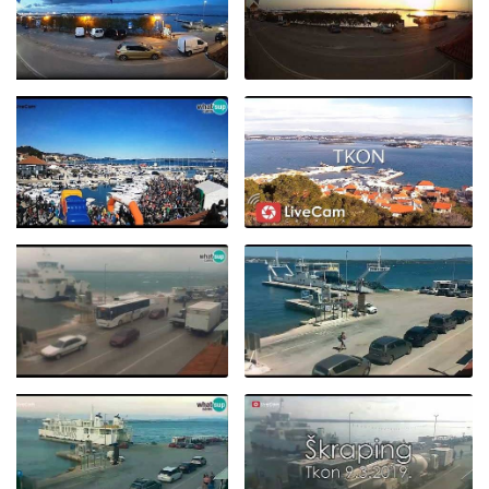
TKON, LJETO I OBLACI -
LIVE CAM CROATIA
ADVENT NA TKONU
TKON NOVI POGLED NA
09.12.2023.
RIVU - 18.07.2023.
ŠKRAPING 2022!
TKON ► UŽIVO
OLUJNO JUGO
PRISTAJANJE
TKON, TRAJEKT
TRAJEKTA - TKON
[INFORMACIJE],
12.11.2019.
PAŠMAN - 18.8.2019.