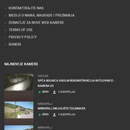
Stručnjaci tehnologije web kamera
KONTAKTIRAJTE NAS
MEDIJI O NAMA, NAGRADE I PRIZNANJA
DONACIJE ZA NOVE WEB KAMERE
TERMS OF USE
PRIVACY POLICY
BANERI
NAJNOVIJE KAMERE
OGULIN
OPĆA BOLNICA OGULIN REKONSTRUKCIJA KOTLOVNICE -
KAMERA 03
UŽIVO
0 GLEDATELJ(A)
MRKOPALJ
MRKOPALJ SKIJALIŠTE ČELIMBAŠA
UŽIVO
0 GLEDATELJ(A)