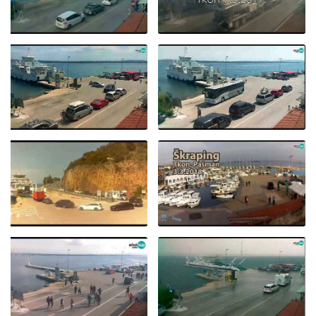
ŠKRAPING - TKON,
PAŠMAN 2019. -
TKON, PAŠMAN - LJETO
INTERNATIONAL
2019. - TIME LAPSE
TREKKING RACE
TKON, TRAJEKT [
INFORMACIJE ],
PAŠMAN - LJETNI DAN
TKON TRAJEKT,
2018.
21.7.2018.
TRAJEKTNE GUŽVE
ŠKRAPING 2018. TKON,
TIME LAPSE
PAŠMAN