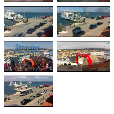
TKON TRAJEKT,
TKON, TRAJEKT
ŠKRAPING 3.3.2018.
11.9.2017. - KIŠA!
TKON, OTOK PAŠMAN –
TKON TRAJEKT, LJETNI
TRAJEKT, POŽAR
PROMET - 18.8.2017.
17.7.2017.
ŠKRAPING 2017. START
ŠKRAPING NA TKONU I
UTRKE, TKON, OTOK
LIVECAMCROATIA 2016
PAŠMAN
- TIMELAPSE