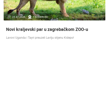
16.07.2018.
9 KAMERA(E)
Doček Vatrenih u Zagrebu nakon osvojenog
srebra [ ZADAR - SPLIT 17.07 ]
SREBRO NA SVJETSKOM PRVENSTVU! Reprezentacija Hrvatska vođena
velikim izbornikom Zlatkom Dalićem osvojila je veliko srebrno odličje.…