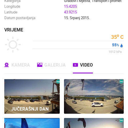
Kategorija
Gradovi i Mjesta
,
Transport i promet
Longitude
15.4205
Latitude
43.9215
Datum postavljanja
15. Srpanj 2015.
VRIJEME
o
35
C
55
%
1012
hPa
KAMERA
GALERIJA
VIDEO
JUČERAŠNJI DAN