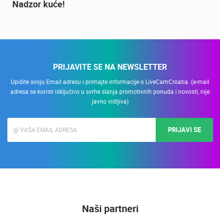
20.01.2021.
3 KAMERA(E)
Nadzor kuće!
PRIJAVITE SE NA NEWSLETTER
Upišite svoju Email adresu i primajte informacije o LiveCamCroatia. (e-mail
adresa se koristi isključivo u svrhe slanja promotivnih ponuda i novosti, nije
javno vidljiva)
PRIJAVI SE