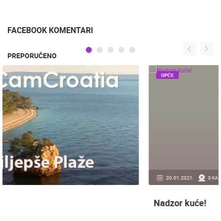
TKON TRAJEKT
27.7.2015.
FACEBOOK KOMENTARI
PREPORUČENO
OPĆE
20.01.2021.
3 KAMERA(E)
Nadzor kuće!