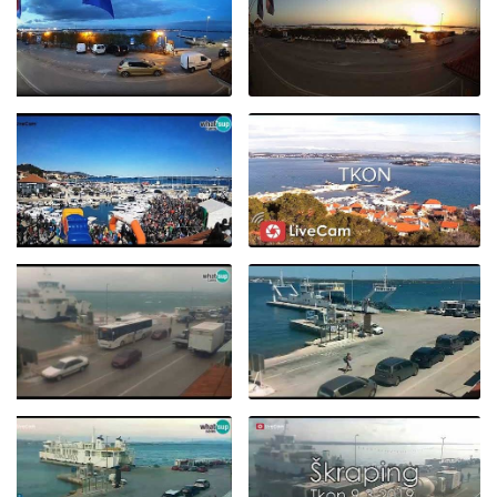
TKON, LJETO I OBLACI -
LIVE CAM CROATIA
ADVENT NA TKONU
TKON NOVI POGLED NA
09.12.2023.
RIVU - 18.07.2023.
ŠKRAPING 2022!
TKON ► UŽIVO
OLUJNO JUGO
PRISTAJANJE
TKON, TRAJEKT
TRAJEKTA - TKON
[INFORMACIJE],
12.11.2019.
PAŠMAN - 18.8.2019.