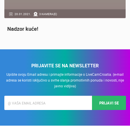
20.01.2021.
3 KAMERA(E)
Nadzor kuće!
PRIJAVITE SE NA NEWSLETTER
Upišite svoju Email adresu i primajte informacije o LiveCamCroatia. (e-mail
adresa se koristi isključivo u svrhe slanja promotivnih ponuda i novosti, nije
javno vidljiva)
PRIJAVI SE