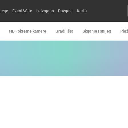
acije
Event&Site
Izdvojeno
Povijest
Karta
HD - okretne kamere
Gradilišta
Skijanje i snijeg
Pla