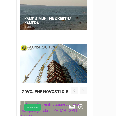
KAMP ŠIMUNI, HD OKRETNA
KAMERA
PLOČE, CEN
ŠIMUNI
PLOČE
IZDVOJENE NOVOSTI & BLOG
NOVOSTI
NOVOSTI