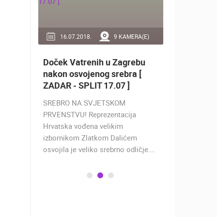
RA(E)
16.07.2018.
9 KAMERA(E)
14.03.2
Doček Vatrenih u Zagrebu
Uživo s P
nakon osvojenog srebra [
rotirajuć
ZADAR - SPLIT 17.07 ]
Prosika
li
SREBRO NA SVJETSKOM
Nova panor
PRVENSTVU! Reprezentacija
gradskoj pl
Hrvatska vođena velikim
prikazuje už
izbornikom Zlatkom Dalićem
zaljev, staru
osvojila je veliko srebrno odličje.…
poznate…