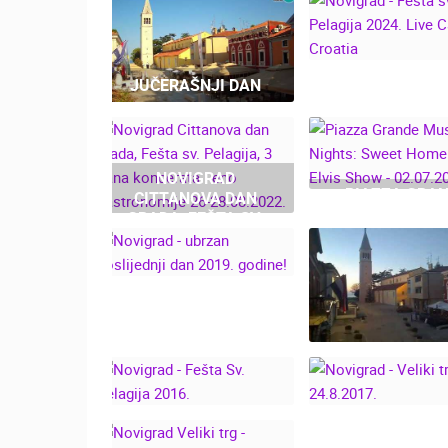
JUČERAŠNJI DAN
NOVIGRAD - F
SV. PELAGIJA 2
LIVE CAM CRO
NOVIGRAD
PIAZZA GRA
CITTANOVA DAN
MUSIC NIGHT
GRADA, FEŠTA SV.
SWEET HOME B
PELAGIJA, 3 DANA
ELVIS SHOW
KONCERATA I ENO
02.07.2022
GASTRONOMIJE 26-
28.08.2022.
NOVIGRAD - UBRZAN
POSLIJEDNJI DAN
2019. GODINE!
NOVIGRAD, ADV
24.12.2018