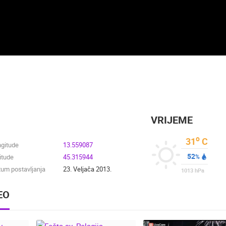
VRIJEME
o
31
C
ngitude
13.559087
52
itude
45.315944
%
um postavljanja
23. Veljača 2013.
1013
hPa
EO