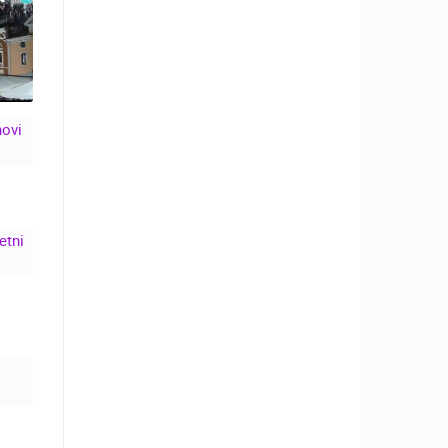
I
2.
I
N