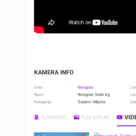
KAMERA INFO
Grad
Novigrad
Lo
Naziv
Novigrad, Veliki trg
Lat
Kategorija
Gradovi i Mjesta
Dat
KAMERA
GALERIJA
VID