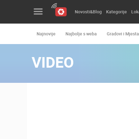
Novosti&Blog
Kategorije
Lok
Najnovije
Najbolje s weba
Gradovi i Mjesta
Novosti&Blog
Kategorije
VIDEO
Lokacije
Event&Site
Izdvojeno
Povijest
Karta