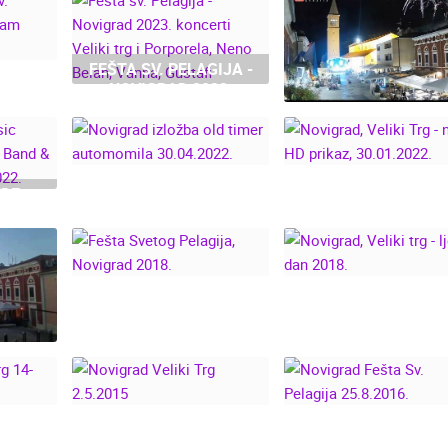
FEŠTA SV. PELAGIJA -
NOVIGRAD 2023.
EŠTA
KONCERTI VELIKI TRG
024.
I PORPORELA, NENO
ATIA
VATROMET -
BELAN, VANNA,
NOVIGRAD
GUSTAFI
28.08.2022.
NOVIGRAD IZLOŽBA
NDE
OLD TIMER
NOVIGRAD, VELIK
S:
AUTOMOMILA
TRG - NOVI HD
AND &
30.04.2022.
PRIKAZ, 30.01.202
 -
.
FEŠTA SVETOG
NOVIGRAD, VELIK
PELAGIJA, NOVIGRAD
TRG - LJETNI DA
2018.
2018.
ENT -
.