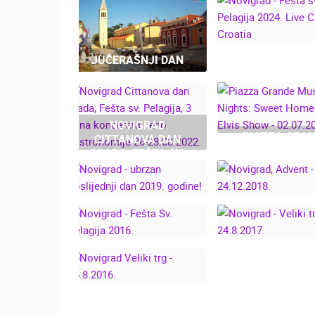
JUČERAŠNJI DAN
NOVIGRAD - F
SV. PELAGIJA 2
LIVE CAM CRO
NOVIGRAD
PIAZZA GRA
CITTANOVA DAN
MUSIC NIGHT
GRADA, FEŠTA SV.
SWEET HOME B
PELAGIJA, 3 DANA
ELVIS SHOW
KONCERATA I ENO
02.07.2022
GASTRONOMIJE 26-
28.08.2022.
NOVIGRAD - UBRZAN
POSLIJEDNJI DAN
NOVIGRAD, ADV
2019. GODINE!
24.12.2018
NOVIGRAD - FEŠTA
NOVIGRAD - VE
SV. PELAGIJA 2016.
TRG 14-24.8.2