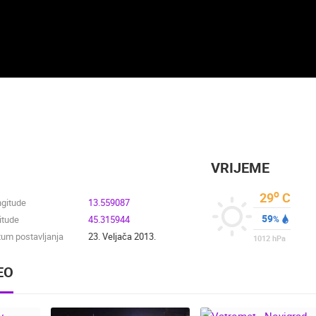
VRIJEME
o
29
C
ngitude
13.559087
59
itude
45.315944
%
um postavljanja
23. Veljača 2013.
1012
hPa
EO