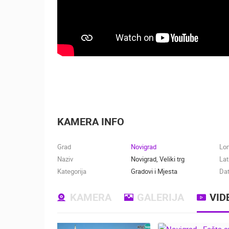
KAMERA INFO
Grad
Novigrad
Lo
Naziv
Novigrad, Veliki trg
Lat
Kategorija
Gradovi i Mjesta
Dat
KAMERA
GALERIJA
VID