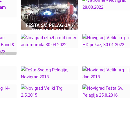
VATROMET -
FEŠTA SV. PELAGIJA -
NOVIGRAD
EŠTA
NOVIGRAD 2023.
28.08.2022.
024.
KONCERTI VELIKI TRG
ATIA
I PORPORELA, NENO
BELAN, VANNA,
GUSTAFI
NOVIGRAD IZLOŽBA
NDE
OLD TIMER
NOVIGRAD, VELIK
S:
AUTOMOMILA
TRG - NOVI HD
AND &
30.04.2022.
PRIKAZ, 30.01.202
 -
.
FEŠTA SVETOG
NOVIGRAD, VELIK
ENT -
PELAGIJA, NOVIGRAD
TRG - LJETNI DA
.
2018.
2018.
LIKI
NOVIGRAD VELIKI TRG
NOVIGRAD FEŠTA S
017.
2.5.2015
PELAGIJA 25.8.201