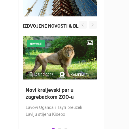
IZDVOJENE NOVOSTI & BLOG
NOVOSTI
NOVOSTI
RA(E)
25.07.2026.
1 KAMERA(E)
16.07.2
Novi kraljevski par u
Doček Vat
aže
zagrebačkom ZOO-u
nakon osv
ZADAR - S
Lavovi Uganda i Tayri preuzeli
ra na
Lavlju stijenu Kidepo!
SREBRO NA
gu
PRVENSTVU!
ški
Hrvatska vo