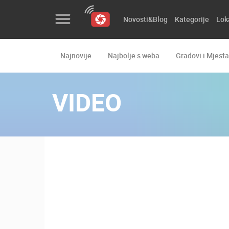
Novosti&Blog
Kategorije
Lok
Najnovije
Najbolje s weba
Gradovi i Mjesta
Novosti&Blog
Kategorije
VIDEO
Lokacije
Event&Site
Izdvojeno
Povijest
Karta