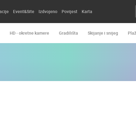
acije
Event&Site
Izdvojeno
Povijest
Karta
HD - okretne kamere
Gradilišta
Skijanje i snijeg
Pla