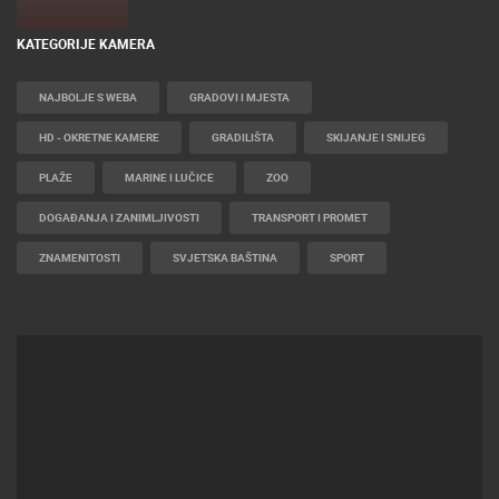
KATEGORIJE KAMERA
NAJBOLJE S WEBA
GRADOVI I MJESTA
HD - OKRETNE KAMERE
GRADILIŠTA
SKIJANJE I SNIJEG
PLAŽE
MARINE I LUČICE
ZOO
DOGAĐANJA I ZANIMLJIVOSTI
TRANSPORT I PROMET
ZNAMENITOSTI
SVJETSKA BAŠTINA
SPORT