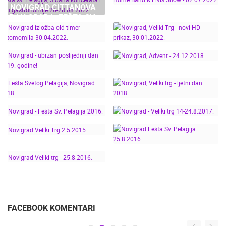
28.08.2022.
NOVIGRAD CITTANOVA
BELAN, VANNA,
DAN GRADA, FEŠTA SV.
PIAZZA GRANDE MUSIC
GUSTAFI
PELAGIJA, 3 DANA
NIGHTS: SWEET HOME
KONCERATA I ENO
BAND & ELVIS SHOW -
GASTRONOMIJE 26-
02.07.2022.
NOVIGRAD IZLOŽBA
28.08.2022.
OLD TIMER
NOVIGRAD, VELIKI TRG -
AUTOMOMILA
NOVI HD PRIKAZ,
30.04.2022.
30.01.2022.
NOVIGRAD - UBRZAN
NOVIGRAD, ADVENT -
POSLIJEDNJI DAN 2019.
24.12.2018.
GODINE!
FEŠTA SVETOG
PELAGIJA, NOVIGRAD
NOVIGRAD, VELIKI TRG -
2018.
LJETNI DAN 2018.
NOVIGRAD - FEŠTA SV.
NOVIGRAD - VELIKI TRG
PELAGIJA 2016.
14-24.8.2017.
NOVIGRAD VELIKI TRG
NOVIGRAD FEŠTA SV.
2.5.2015
PELAGIJA 25.8.2016.
NOVIGRAD VELIKI TRG -
25.8.2016.
FACEBOOK KOMENTARI