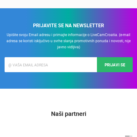
PRIJAVITE SE NA NEWSLETTER
Upišite svoju Email adresu i primajte informacije o LiveCamCroatia. (e-mail
adresa se koristi isključivo u svrhe slanja promotivnih ponuda i novosti, nije
javno vidljiva)
PRIJAVI SE
Naši partneri