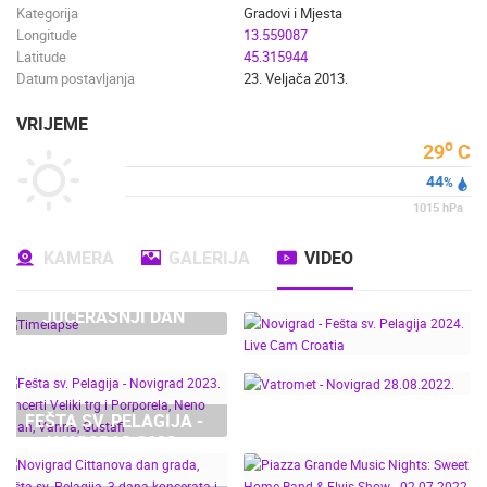
Kategorija
Gradovi i Mjesta
Longitude
13.559087
Latitude
45.315944
Datum postavljanja
23. Veljača 2013.
VRIJEME
o
29
C
44
%
1015
hPa
KAMERA
GALERIJA
VIDEO
JUČERAŠNJI DAN
NOVIGRAD - FEŠTA SV.
FEŠTA SV. PELAGIJA -
PELAGIJA 2024. LIVE
NOVIGRAD 2023.
CAM CROATIA
KONCERTI VELIKI TRG I
VATROMET - NOVIGRAD
PORPORELA, NENO