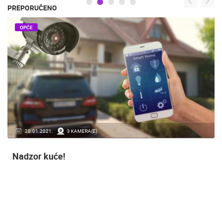
PREPORUČENO
OPĆE
20.01.2021.
3 KAMERA(E)
Nadzor kuće!