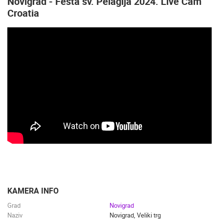
Novigrad - Fešta sv. Pelagija 2024. Live Cam
Croatia
KAMERA INFO
Grad
Novigrad
Naziv
Novigrad, Veliki trg