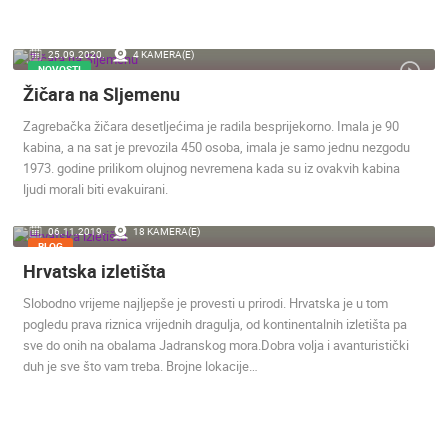
25.09.2020.
4 KAMERA(E)
NOVOSTI
Žičara na Sljemenu
Zagrebačka žičara desetljećima je radila besprijekorno. Imala je 90
kabina, a na sat je prevozila 450 osoba, imala je samo jednu nezgodu
1973. godine prilikom olujnog nevremena kada su iz ovakvih kabina
ljudi morali biti evakuirani.
06.11.2019.
18 KAMERA(E)
BLOG
Hrvatska izletišta
Slobodno vrijeme najljepše je provesti u prirodi. Hrvatska je u tom
pogledu prava riznica vrijednih dragulja, od kontinentalnih izletišta pa
sve do onih na obalama Jadranskog mora.Dobra volja i avanturistički
duh je sve što vam treba. Brojne lokacije…