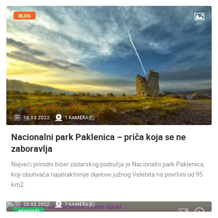
ENGLISH
BLOG
18.03.2022.
1 KAMERA(E)
Nacionalni park Paklenica – priča koja se ne
NAJNOVIJE KAMERE
zaboravlja
UŽIVO
0 GLEDATELJ(A)
UŽIVO
Najveći prirodni biser zadarskog područja je Nacionalni park Paklenica,
koji obuhvaća najatraktivnije dijelove južnog Velebita na površini od 95
km2.
20.02.2022.
7 KAMERA(E)
NOVOSTI