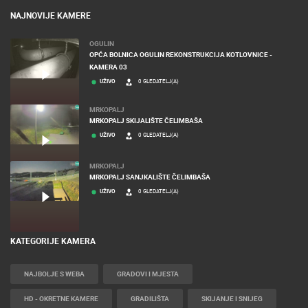
NAJNOVIJE KAMERE
OGULIN
OPĆA BOLNICA OGULIN REKONSTRUKCIJA KOTLOVNICE -
KAMERA 03
UŽIVO
0 GLEDATELJ(A)
MRKOPALJ
MRKOPALJ SKIJALIŠTE ČELIMBAŠA
UŽIVO
0 GLEDATELJ(A)
MRKOPALJ
MRKOPALJ SANJKALIŠTE ČELIMBAŠA
UŽIVO
0 GLEDATELJ(A)
KATEGORIJE KAMERA
NAJBOLJE S WEBA
GRADOVI I MJESTA
HD - OKRETNE KAMERE
GRADILIŠTA
SKIJANJE I SNIJEG