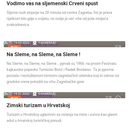
OPĆA BOLNICA OGULIN REKONSTRUKCIJA KOTLOVNICE -
Vodimo vas na sljemenski Crveni spust
KAMERA 03
MRKOPALJ 
OGULIN
MRKOPALJ
Sljeme nudi skijanje na 20 minuta od centra Zagreba, što je prava
KATEGORIJE KAMERA
rijetkost bilo gdje u svijetu, no ovdje je već više od pola stoljeća
svakodnevica.
NAJBOLJE S WEBA
GRADOVI I MJESTA
HD - OKRETNE KAMERE
GRADILIŠTA
SKIJANJE I SNIJEG
PLAŽE
MARINE I LUČICE
ZOO
19.02.2022.
7 KAMERA(E)
DOGAĐANJA I ZANIMLJIVOSTI
TRANSPORT I PROMET
BLOG
Na Sleme, na Sleme, na Sleme !
ZNAMENITOSTI
SVJETSKA BAŠTINA
SPORT
Na Sleme, na Sleme, na Sleme... pjevali su 1966. na prvom Festivalu
kajkavske popevke Tomislav Borić i Radek Brodarec. Ta je pjesma
postala i neslužbenom himnom zagrebačkih izletnika koji bi odmor od
gradske vreve potražili na vrhu Zagrebačke gore.
15.01.2022.
8 KAMERA(E)
BLOG
Zimski turizam u Hrvatskoj
Turizam u Hrvatskoj uglavnom se oslanja na more i sunce kao glavni
adut u hrvatskoj turističkoj ponudi.