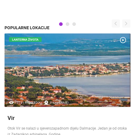
POPULARNE LOKACIJE
LANTERNA ŽIVOTA
10731 PREGLED(A)
3 KAMERA(E)
Vir
Otok Vir se nalazi u sjeverozapadnom dijelu Dalmacije. Jedan je od otoka
iz Zadarskog arhipelaga. Godine…