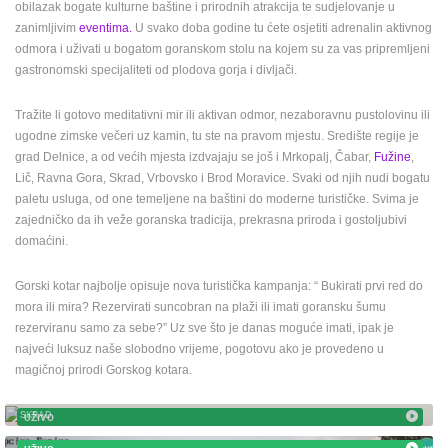
obilazak bogate kulturne baštine i prirodnih atrakcija te sudjelovanje u
ENGLISH
zanimljivim
eventima.
U svako doba godine tu ćete osjetiti adrenalin aktivnog
odmora i uživati u bogatom goranskom stolu na kojem su za vas pripremljeni
gastronomski specijaliteti od plodova gorja i divljači.
Tražite li gotovo meditativni mir ili aktivan odmor, nezaboravnu pustolovinu ili
ugodne zimske večeri uz kamin, tu ste na pravom mjestu. Središte regije je
grad Delnice, a od većih mjesta izdvajaju se još i Mrkopalj, Čabar,
Fužine
,
Lič, Ravna Gora, Skrad, Vrbovsko i Brod Moravice. Svaki od njih nudi bogatu
paletu usluga, od one temeljene na baštini do moderne turističke. Svima je
zajedničko da ih veže goranska tradicija, prekrasna priroda i gostoljubivi
domaćini.
Gorski kotar najbolje opisuje nova turistička kampanja: “ Bukirati prvi red do
mora ili mira? Rezervirati suncobran na plaži ili imati goransku šumu
rezerviranu samo za sebe?” Uz sve što je danas moguće imati, ipak je
najveći luksuz naše slobodno vrijeme, pogotovu ako je provedeno u
magičnoj prirodi Gorskog kotara.
IZLETIŠTE ZELENI VIR - VRAŽJI PROLAZ
SKRAD
UŽIVO