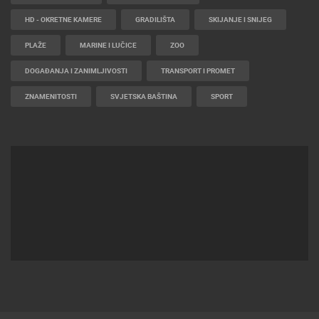
HD - OKRETNE KAMERE
GRADILIŠTA
SKIJANJE I SNIJEG
PLAŽE
MARINE I LUČICE
ZOO
DOGAĐANJA I ZANIMLJIVOSTI
TRANSPORT I PROMET
ZNAMENITOSTI
SVJETSKA BAŠTINA
SPORT