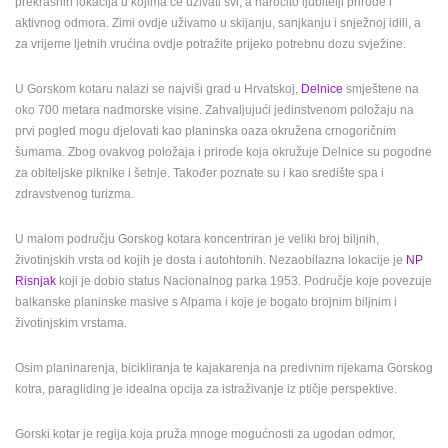
prekrasnih lokacija u kojima će uživati svi, a naročito ljubitelji prirode i
aktivnog odmora. Zimi ovdje uživamo u skijanju, sanjkanju i snježnoj idili, a
MEDIJI O
za vrijeme ljetnih vrućina ovdje potražite prijeko potrebnu dozu svježine.
NAMA,
NAGRADE I
U Gorskom kotaru nalazi se najviši grad u Hrvatskoj,
Delnice
smještene na
PRIZNANJA
oko 700 metara nadmorske visine. Zahvaljujući jedinstvenom položaju na
DONACIJE
prvi pogled mogu djelovati kao planinska oaza okružena crnogoričnim
ZA NOVE
šumama. Zbog ovakvog položaja i prirode koja okružuje Delnice su pogodne
WEB
za obiteljske piknike i šetnje. Također poznate su i kao središte spa i
KAMERE
zdravstvenog turizma.
TERMS OF
U malom području Gorskog kotara koncentriran je veliki broj biljnih,
USE
životinjskih vrsta od kojih je dosta i autohtonih. Nezaobilazna lokacije je
NP
PRIVACY
Risnjak
koji je dobio status Nacionalnog parka 1953. Područje koje povezuje
POLICY
balkanske planinske masive s Alpama i koje je bogato brojnim biljnim i
životinjskim vrstama.
BANERI
Osim planinarenja, bicikliranja te kajakarenja na predivnim rijekama Gorskog
kotra, paragliding je idealna opcija za istraživanje iz ptičje perspektive.
HRVATSKI
Gorski kotar je regija koja pruža mnoge mogućnosti za ugodan odmor,