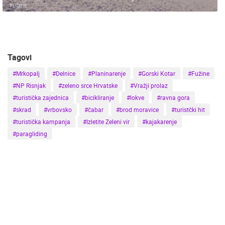
FUŽINE
Tagovi
#Mrkopalj
#Delnice
#Planinarenje
#Gorski Kotar
#Fužine
#NP Risnjak
#zeleno srce Hrvatske
#Vražji prolaz
#turistička zajednica
#bicikliranje
#lokve
#ravna gora
#skrad
#vrbovsko
#čabar
#brod moravice
#turistčki hit
#turistička kampanja
#Izletite Zeleni vir
#kajakarenje
#paragliding