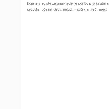
koja je središte za unaprjeđenje poslovanja unutar in
SENJ UŽIVO – PARK KNJIŽEVNIKA I
VELEBITSKI KANAL
propolis, pčelinji otrov, pelud, matičnu mliječ i med.
SENJ
KATEGORIJE KAMERA
NAJBOLJE S WEBA
GRADOVI I MJESTA
TRANSPORT I PROMET
ZNAMENITOSTI