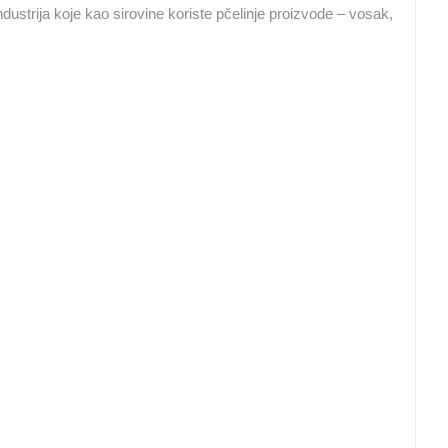
dustrija koje kao sirovine koriste pčelinje proizvode – vosak,
SUTIVAN, OTOK BRAČ PANORAMSKA
MRKOPALJ SANJKALIŠTE
OKRETNA KAMERA
ČELIMBAŠA
SUTIVAN
MRKOPALJ
HD - OKRETNE KAMERE
GRADILIŠTA
SKIJANJE I SNIJEG
PLAŽE
MARINE I LUČICE
SVJETSKA BAŠTINA
SPORT