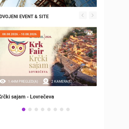
DVOJENI EVENT & SITE
08.08.2026. - 10.08.2026.
07.08.2
1.44M PREGLED(A)
2 KAMERA(E)
20
Krčki sajam - Lovrečeva
Sinjsk