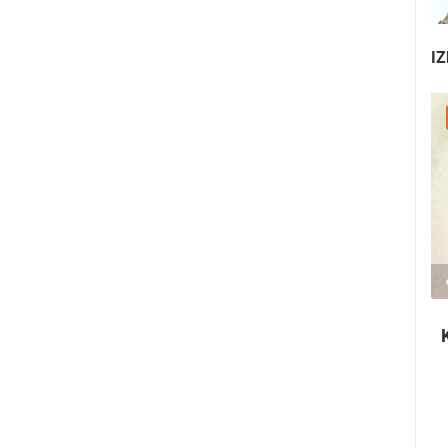
IZ
30.07.2026. - 30.07.2026.
2.03M PREGLED(A)
2 KAMERA(E)
Ninska šokolijada - autentična turistička
priča