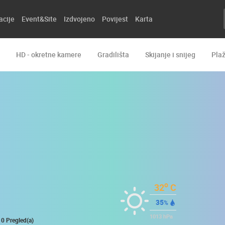
acije
Event&Site
Izdvojeno
Povijest
Karta
HD - okretne kamere
Gradilišta
Skijanje i snijeg
Pla
o
32
C
35
%
1013
hPa
0 Pregled(a)