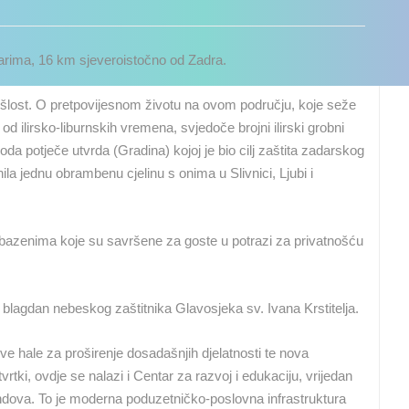
tarima, 16 km sjeveroistočno od Zadra.
šlost. O pretpovijesnom životu na ovom području, koje seže
d ilirsko-liburnskih vremena, svjedoče brojni ilirski grobni
ioda potječe utvrda (Gradina) kojoj je bio cilj zaštita zadarskog
nila jednu obrambenu cjelinu s onima u Slivnici, Ljubi i
 bazenima koje su savršene za goste u potrazi za privatnošću
 blagdan nebeskog zaštitnika Glavosjeka sv. Ivana Krstitelja.
ve hale za proširenje dosadašnjih djelatnosti te nova
vrtki, ovdje se nalazi i Centar za razvoj i edukaciju, vrijedan
UŽIVO
0 GLEDATELJ(A)
UŽIVO
0 GLEDATELJ(A)
ondova. To je moderna poduzetničko-poslovna infrastruktura