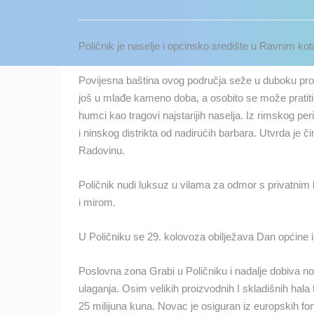
KONTAKTIRAJTE
NAS
Poličnik je naselje i općinsko središte u Ravnim ko
MEDIJI O
NAMA,
Povijesna baština ovog područja seže u duboku pro
NAGRADE I
još u mlađe kameno doba, a osobito se može pratiti o
PRIZNANJA
humci kao tragovi najstarijih naselja. Iz rimskog per
i ninskog distrikta od nadirućih barbara. Utvrda je či
DONACIJE
Radovinu.
ZA NOVE
WEB
Poličnik nudi luksuz u vilama za odmor s privatnim
KAMERE
i mirom.
TERMS OF
USE
U Poličniku se 29. kolovoza obilježava Dan općine i
NAJNOVIJE KAMERE
PRIVACY
Poslovna zona Grabi u Poličniku i nadalje dobiva no
POLICY
ulaganja. Osim velikih proizvodnih I skladišnih hala t
UŽIVO
0 GLEDATELJ(A)
BANERI
25 milijuna kuna. Novac je osiguran iz europskih f