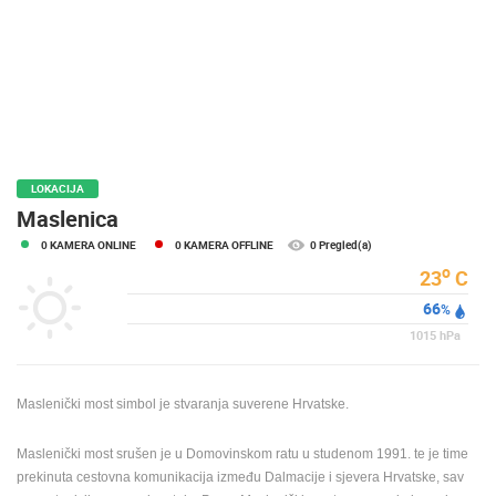
MEDIJI O
NAMA,
NAGRADE I
PRIZNANJA
DONACIJE
ZA NOVE
WEB
LOKACIJA
KAMERE
Maslenica
0 KAMERA ONLINE
0 KAMERA OFFLINE
0 Pregled(a)
TERMS OF
USE
o
23
C
66
PRIVACY
%
POLICY
1015
hPa
BANERI
Maslenički most simbol je stvaranja suverene Hrvatske.
Maslenički most srušen je u Domovinskom ratu u studenom 1991. te je time
prekinuta cestovna komunikacija između Dalmacije i sjevera Hrvatske, sav
HRVATSKI