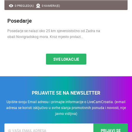
0 PREGLED(A)
0 KAMERA(E)
Posedarje
Posedarje se nalazi oko 25 km sjeveroistočno od Zadra na
obali Novigradskog mora. Kroz mjesto prolazi…
SVE LOKACIJE
PRIJAVITE SE NA NEWSLETTER
Upišite svoju Email adresu i primajte informacije o LiveCamCroatia. (e-mail
adresa se koristi isključivo u svrhe slanja promotivnih ponuda i novosti, nije
javno vidljiva)
PRIJAVI SE