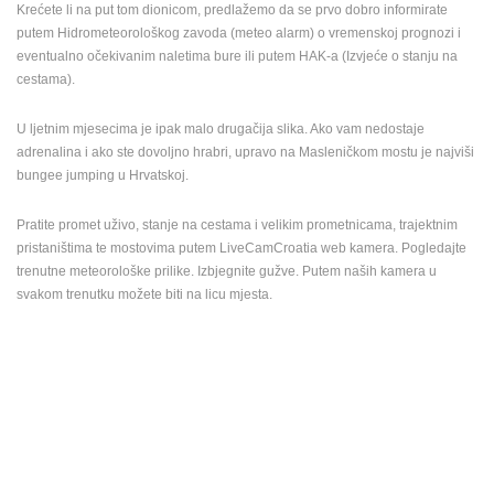
Krećete li na put tom dionicom, predlažemo da se prvo dobro informirate
putem Hidrometeorološkog zavoda (meteo alarm) o vremenskoj prognozi i
eventualno očekivanim naletima bure ili putem HAK-a (Izvjeće o stanju na
cestama).
U ljetnim mjesecima je ipak malo drugačija slika. Ako vam nedostaje
adrenalina i ako ste dovoljno hrabri, upravo na Masleničkom mostu je najviši
bungee jumping u Hrvatskoj.
Pratite promet uživo, stanje na cestama i velikim prometnicama, trajektnim
pristaništima te mostovima putem LiveCamCroatia web kamera. Pogledajte
trenutne meteorološke prilike. Izbjegnite gužve. Putem naših kamera u
svakom trenutku možete biti na licu mjesta.
NAJNOVIJE KAMERE