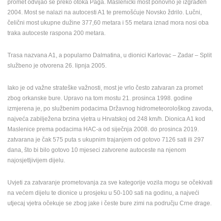
promet odvijao se preko otoka Paga. Maslenički most ponovno je izgrađen
ENGLISH
2004. Most se nalazi na autocesti A1 te premošćuje Novsko ždrilo. Lučni,
čelični most ukupne dužine 377,60 metara i 55 metara iznad mora nosi oba
traka autoceste raspona 200 metara.
Trasa nazvana A1, a popularno Dalmatina, u dionici Karlovac – Zadar – Split
službeno je otvorena 26. lipnja 2005.
Iako je od važne strateške važnosti, most je vrlo često zatvaran za promet
zbog orkanske bure. Upravo na tom mostu 21. prosinca 1998. godine
izmjerena je, po službenim podacima Državnog hidrometeorološkog zavoda,
najveća zabilježena brzina vjetra u Hrvatskoj od 248 km/h. Dionica A1 kod
Maslenice prema podacima HAC-a od siječnja 2008. do prosinca 2019.
zatvarana je čak 575 puta s ukupnim trajanjem od gotovo 7126 sati ili 297
dana, što bi bilo gotovo 10 mjeseci zatvorene autoceste na njenom
najosjetljivijem dijelu.
Uvjeti za zatvaranje prometovanja za sve kategorije vozila mogu se očekivati
na većem dijelu te dionice u prosjeku u 50-100 sati na godinu, a najveći
utjecaj vjetra očekuje se zbog jake i česte bure zimi na području Crne drage.