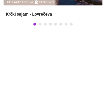
1.44M PREGLED(A)
2 KAMERA(E)
Krčki sajam - Lovrečeva