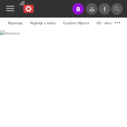
Najnovije
Najbolje s weba
Gradovi i Mjesta
HD - okretne kame
Novosti&Blog
Kategorije
Lokacije
Event&Site
Izdvojeno
Povijest
Karta
KONTAKTIRAJTE
NAS