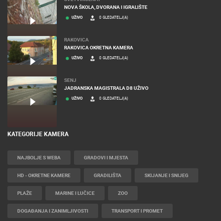
NOVA ŠKOLA, DVORANA I IGRALIŠTE
UŽIVO
0 GLEDATELJ(A)
RAKOVICA
RAKOVICA OKRETNA KAMERA
UŽIVO
0 GLEDATELJ(A)
SENJ
JADRANSKA MAGISTRALA D8 UŽIVO
UŽIVO
0 GLEDATELJ(A)
KATEGORIJE KAMERA
NAJBOLJE S WEBA
GRADOVI I MJESTA
HD - OKRETNE KAMERE
GRADILIŠTA
SKIJANJE I SNIJEG
PLAŽE
MARINE I LUČICE
ZOO
DOGAĐANJA I ZANIMLJIVOSTI
TRANSPORT I PROMET