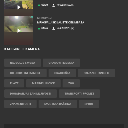
UŽIVO
0 GLEDATELJ(A)
MRKOPALJ
MRKOPALJ SKIJALIŠTE ČELIMBAŠA
UŽIVO
0 GLEDATELJ(A)
KATEGORIJE KAMERA
NAJBOLJE S WEBA
GRADOVI I MJESTA
HD - OKRETNE KAMERE
GRADILIŠTA
SKIJANJE I SNIJEG
PLAŽE
MARINE I LUČICE
ZOO
DOGAĐANJA I ZANIMLJIVOSTI
TRANSPORT I PROMET
ZNAMENITOSTI
SVJETSKA BAŠTINA
SPORT