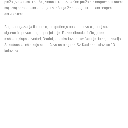
plaža „Makarska“ i plaža „Zlatna Luka“. Sukošan pruža niz mogućnosti onima
koji svoj odmor osim kupanja i sunčanja žele obogatiti i nekim drugim
aktivnostima.
Brojna događanja tijekom cijele godine,a posebno ova u ljetnoj sezoni,
sigurno će privući brojne posjetitelje. Razne ribarske fešte, ljetne
maškare,klapske večeri, Brudetijada,trka tovara i svićarenje, te najpoznatija
Sukošanska fešta koja se održava na blagdan Sv. Kasijana i slavi se 13.
kolovoza.
NAJNOVIJE KAMERE
UŽIVO
0 GLEDATELJ(A)
UŽIVO