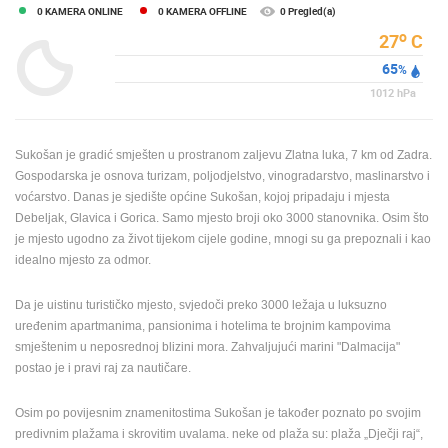
0 KAMERA ONLINE
0 KAMERA OFFLINE
0 Pregled(a)
ENGLISH
o
27
C
65
%
1012
hPa
Sukošan je gradić smješten u prostranom zaljevu Zlatna luka, 7 km od Zadra.
Gospodarska je osnova turizam, poljodjelstvo, vinogradarstvo, maslinarstvo i
voćarstvo. Danas je sjedište općine Sukošan, kojoj pripadaju i mjesta
Debeljak, Glavica i Gorica. Samo mjesto broji oko 3000 stanovnika. Osim što
je mjesto ugodno za život tijekom cijele godine, mnogi su ga prepoznali i kao
idealno mjesto za odmor.
Da je uistinu turističko mjesto, svjedoči preko 3000 ležaja u luksuzno
uređenim apartmanima, pansionima i hotelima te brojnim kampovima
smještenim u neposrednoj blizini mora. Zahvaljujući marini "Dalmacija"
postao je i pravi raj za nautičare.
Osim po povijesnim znamenitostima Sukošan je također poznato po svojim
predivnim plažama i skrovitim uvalama. neke od plaža su: plaža „Dječji raj“,