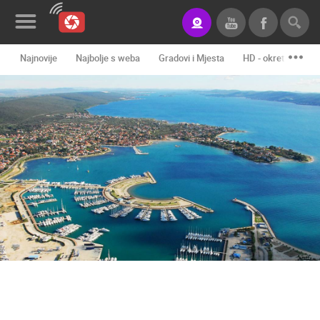
Najnovije
Najbolje s weba
Gradovi i Mjesta
HD - okretne kame
Novosti&Blog
Kategorije
Lokacije
Event&Site
Izdvojeno
Povijest
Karta
KONTAKTIRAJTE
NAS