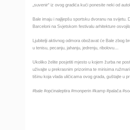
„suvenir“ iz ovog gradića kući ponesite neki od auto
Bale imaju i najljepšu sportsku dvoranu na svijetu.
Barceloni na Svjetskom festivalu arhitekture osvojil
Ljubitelji aktivnog odmora obožavat će Bale zbog broj
u tenisu, pecanju, jahanju, jedrenju, ribolovu…
Ukoliko želite posjetiti mjesto u kojem žurba ne post
uživajte u prekrasnim prizorima te mirisima ružmarina,
tišinu koja vlada uličicama ovog grada, guštajte u p
#bale #općinaleptira #monperin #kamp #palača #s