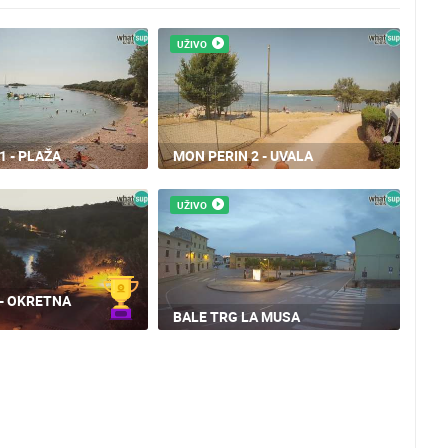
UŽIVO
1 - PLAŽA
MON PERIN 2 - UVALA
UŽIVO
- OKRETNA
BALE TRG LA MUSA