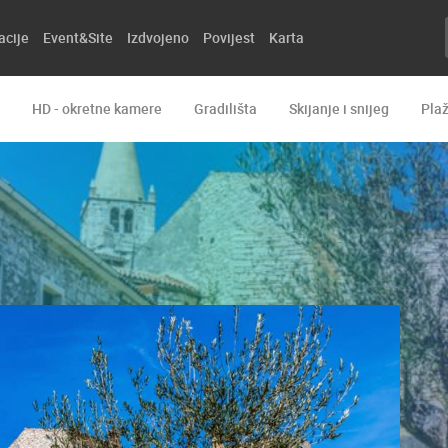
acije
Event&Site
Izdvojeno
Povijest
Karta
HD - okretne kamere
Gradilišta
Skijanje i snijeg
Pla