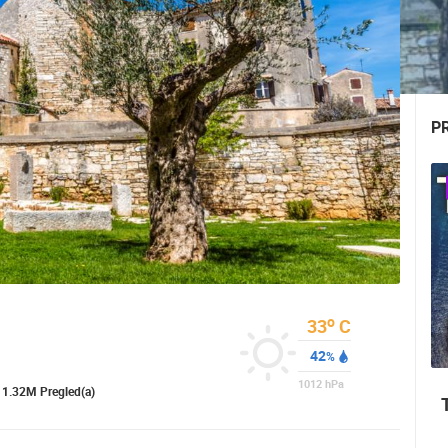
P
o
33
C
42
%
1012
hPa
1.32M Pregled(a)
UŽIVO
0 GLEDATELJ(A)
UŽIVO
0 GLEDATELJ(A)