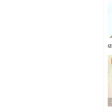
IZ
25.07.2026. - 27.07.2026.
440.66K PREGLED(A)
3 KAMERA(E)