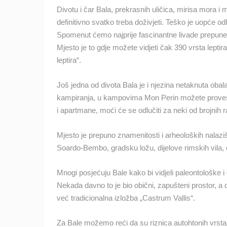
Divotu i čar Bala, prekrasnih uličica, mirisa mora i
SUTIVAN, OTOK BRAČ PANORAMSK
OKRETNA KAMERA
definitivno svatko treba doživjeti. Teško je uopće o
SUTIVAN
Spomenut ćemo najprije fascinantne livade prepune cv
KATEGORIJE KAMERA
Mjesto je to gdje možete vidjeti čak 390 vrsta lept
leptira“.
NAJBOLJE S WEBA
GRADOVI I MJESTA
TRANSPORT I PROMET
ZNAMENITOSTI
Još jedna od divota Bala je i njezina netaknuta obala 
kampiranja, u kampovima Mon Perin možete provesti 
i apartmane, moći će se odlučiti za neki od brojnih ra
Mjesto je prepuno znamenitosti i arheoloških nalaziš
Soardo-Bembo, gradsku ložu, dijelove rimskih vila,
Mnogi posjećuju Bale kako bi vidjeli paleontološke i
Nekada davno to je bio obični, zapušteni prostor, a 
već tradicionalna izložba „Castrum Vallis“.
Za Bale možemo reći da su riznica autohtonih vrsta m