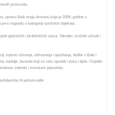
htonih proizvoda.
 Da, upravo Bale imaju dvoranu koja je 2008. godine u
a prvu nagradu u kategoriji sportskih objekata.
nih pješačkih i biciklističkih staza. Također, možete uživati i
oji, mjesto uživanja, odmaranja i opuštanja, dođite u Bale i
 kadulje, lavande koji će vam opustiti i dušu i tijelo. Osjetite
rirodnom zelenilu i morskom plavetnilu.
oardobembo #castrumvallis