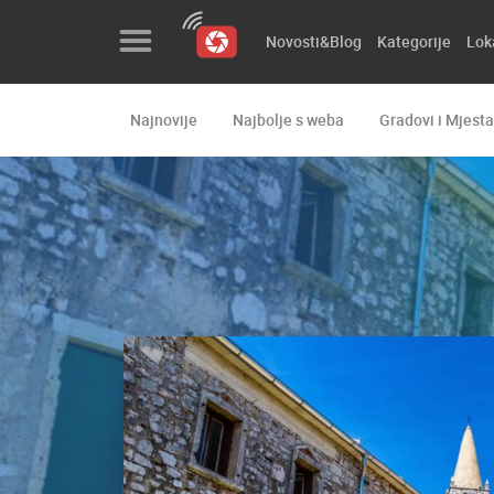
Novosti&Blog
Kategorije
Lok
Najnovije
Najbolje s weba
Gradovi i Mjesta
Novosti&Blog
Kategorije
Lokacije
Event&Site
Izdvojeno
Povijest
Karta