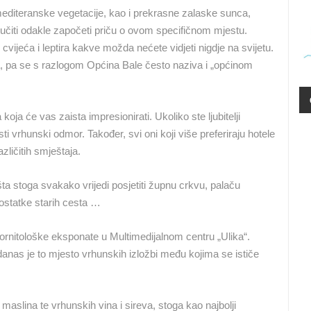
 mediteranske vegetacije, kao i prekrasne zalaske sunca,
A
MRKOPALJ SANJKALIŠTE
ČELIMBAŠA
MRKOPALJ SKIJALIŠTE ČELIMBAŠA
dlučiti odakle započeti priču o ovom specifičnom mjestu.
MRKOPALJ
MRKOPALJ
ijeća i leptira kakve možda nećete vidjeti nigdje na svijetu.
ira, pa se s razlogom Općina Bale često naziva i „općinom
HD - OKRETNE KAMERE
GRADILIŠTA
SKIJANJE I SNIJEG
PLAŽE
MARINE I LUČICE
SVJETSKA BAŠTINA
SPORT
koja će vas zaista impresionirati. Ukoliko ste ljubitelji
vrhunski odmor. Također, svi oni koji više preferiraju hotele
zličitih smještaja.
ta stoga svakako vrijedi posjetiti župnu crkvu, palaču
 ostatke starih cesta …
 ornitološke eksponate u Multimedijalnom centru „Ulika“.
danas je to mjesto vrhunskih izložbi među kojima se ističe
aslina te vrhunskih vina i sireva, stoga kao najbolji