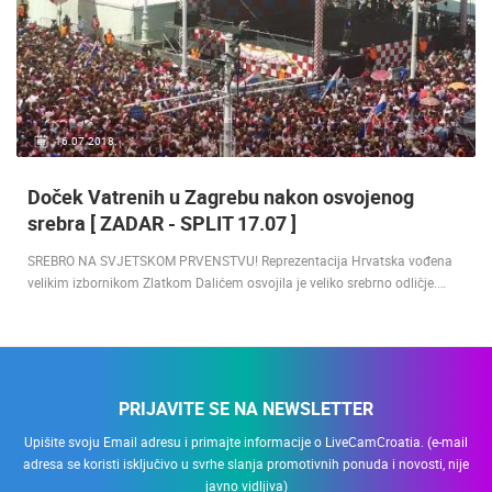
16.07.2018.
Doček Vatrenih u Zagrebu nakon osvojenog
srebra [ ZADAR - SPLIT 17.07 ]
SREBRO NA SVJETSKOM PRVENSTVU! Reprezentacija Hrvatska vođena
velikim izbornikom Zlatkom Dalićem osvojila je veliko srebrno odličje.…
PRIJAVITE SE NA NEWSLETTER
Upišite svoju Email adresu i primajte informacije o LiveCamCroatia. (e-mail
adresa se koristi isključivo u svrhe slanja promotivnih ponuda i novosti, nije
javno vidljiva)