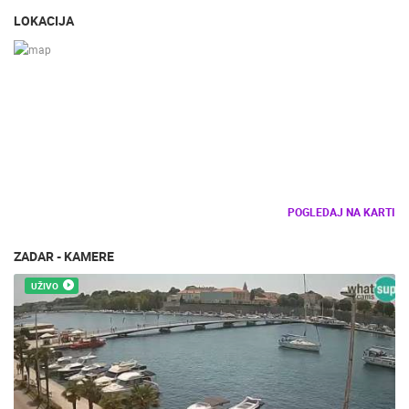
LOKACIJA
PLAŽE
MARINE I LUČICE
ZOO
DOGAĐANJA I ZANIMLJIVOSTI
TRANSPORT I PROMET
ZNAMENITOSTI
SVJETSKA BAŠTINA
SPORT
POGLEDAJ NA KARTI
ZADAR - KAMERE
UŽIVO