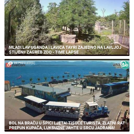
MLADI LAV UGANDA I LAVICA TAYRI ZAJEDNO NA LAVLJOJ
STIJENI! ZAGREB ZOO - TIME LAPSE
89 PREGLED(A)
BOL NA BRAČU U ŠPICI LJETA! TISUĆE TURISTA, ZLATNI RAT
PREPUN KUPAČA, LUKSUZNE JAHTE U SRCU JADRANA!