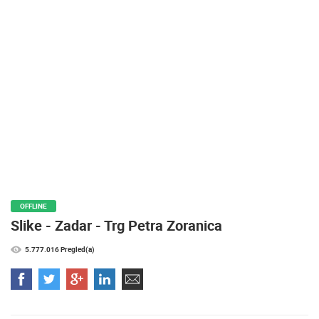
MEDIJI O
NAMA,
NAGRADE I
PRIZNANJA
DONACIJE
ZA NOVE
WEB
KAMERE
TERMS OF
USE
PRIVACY
OFFLINE
POLICY
Slike - Zadar - Trg Petra Zoranica
BANERI
5.777.016 Pregled(a)
HRVATSKI