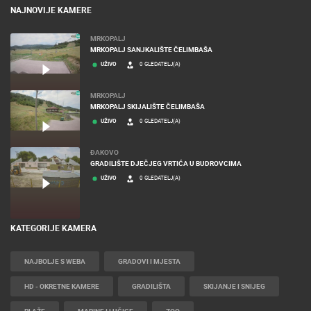
NAJNOVIJE KAMERE
MRKOPALJ
MRKOPALJ SANJKALIŠTE ČELIMBAŠA
UŽIVO
0 GLEDATELJ(A)
MRKOPALJ
MRKOPALJ SKIJALIŠTE ČELIMBAŠA
UŽIVO
0 GLEDATELJ(A)
ĐAKOVO
GRADILIŠTE DJEČJEG VRTIĆA U BUDROVCIMA
UŽIVO
0 GLEDATELJ(A)
KATEGORIJE KAMERA
NAJBOLJE S WEBA
GRADOVI I MJESTA
HD - OKRETNE KAMERE
GRADILIŠTA
SKIJANJE I SNIJEG