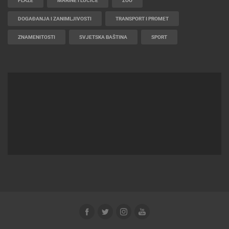
PLAŽE
MARINE I LUČICE
ZOO
DOGAĐANJA I ZANIMLJIVOSTI
TRANSPORT I PROMET
ZNAMENITOSTI
SVJETSKA BAŠTINA
SPORT