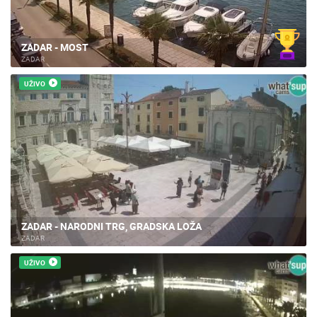
ZADAR - MOST
ZADAR
UŽIVO
ZADAR - NARODNI TRG, GRADSKA LOŽA
ZADAR
UŽIVO