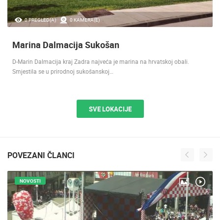
0 PREGLED(A)
0 KAMERA(E)
Marina Dalmacija Sukošan
D-Marin Dalmacija kraj Zadra najveća je marina na hrvatskoj obali.
Smjestila se u prirodnoj sukošanskoj…
SVE LOKACIJE
POVEZANI ČLANCI
NOVOSTI