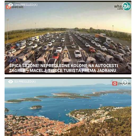
164 PREGLED(A)
ŠPICA SEZONE! NEPREGLEDNE KOLONE NA AUTOCESTI
ZAGREB – MACELJ, TISUĆE TURISTA PREMA JADRANU
53 PREGLED(A)