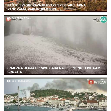
ZAŠTO SVI OBOŽAVAJU HVAR? SPEKTAKULARNA
PANORAMA, PAKLINSKI OTOCI
241 PREGLED(A)
SNJEŽNA OLUJA UPRAVO SADA NA SLJEMENU - LIVE CAM
CROATIA
235 PREGLED(A)