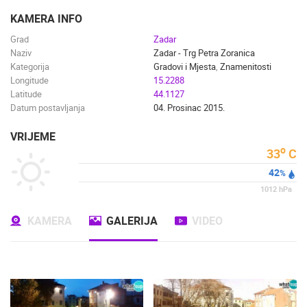
ENGLISH
KAMERA INFO
Grad
Zadar
Naziv
Zadar - Trg Petra Zoranica
Kategorija
Gradovi i Mjesta
,
Znamenitosti
Longitude
15.2288
Latitude
44.1127
Datum postavljanja
04. Prosinac 2015.
VRIJEME
o
33
C
42
%
1012
hPa
KAMERA
GALERIJA
VIDEO