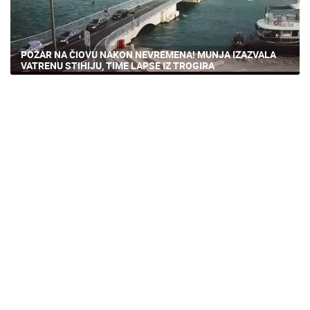
POŽAR NA ČIOVU NAKON NEVREMENA! MUNJA IZAZVALA
VATRENU STIHIJU, TIME LAPSE IZ TROGIRA