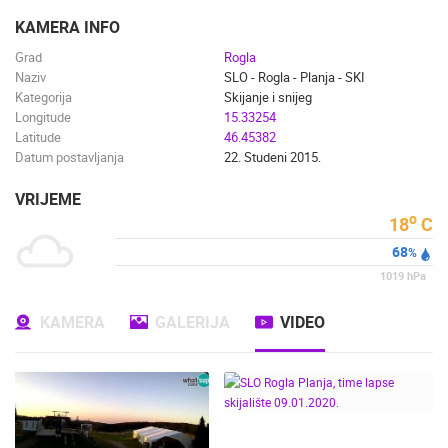
ENGLISH
KAMERA INFO
Grad
Rogla
Naziv
SLO - Rogla - Planja - SKI
Kategorija
Skijanje i snijeg
Longitude
15.33254
Latitude
46.45382
Datum postavljanja
22. Studeni 2015.
VRIJEME
o
18
C
68
%
1019
hPa
KAMERA
GALERIJA
VIDEO
NAJNOVIJE KAMERE