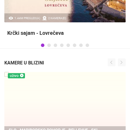
1.44M PREGLED(A)
2 KAMERA(E)
Krčki sajam - Lovrečeva
KAMERE U BLIZINI
UŽIVO
SLO - MARIBORSKO POHORJE - BELLEVUE - SKI