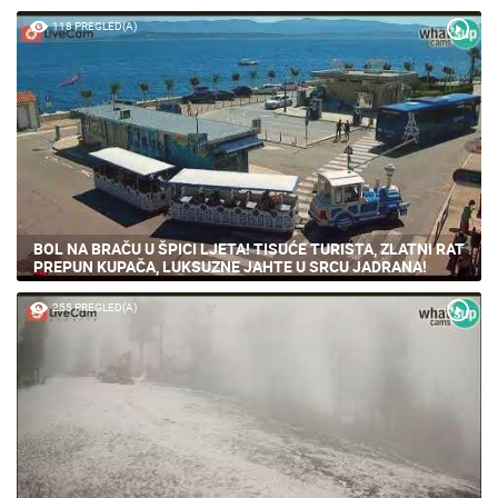
118 PREGLED(A)
BOL NA BRAČU U ŠPICI LJETA! TISUĆE TURISTA, ZLATNI RAT
PREPUN KUPAČA, LUKSUZNE JAHTE U SRCU JADRANA!
255 PREGLED(A)