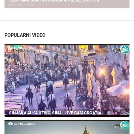
MARIBOR POHORJE
POPULARNI VIDEO
62 PREGLED(A)
SINJSKA ALKA UŽIVO, SINJ - LIVE CAM CROATIA
23 PREGLED(A)