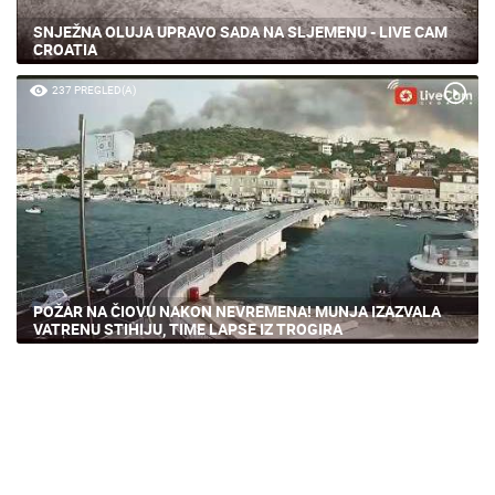
SNJEŽNA OLUJA UPRAVO SADA NA SLJEMENU - LIVE CAM
CROATIA
237 PREGLED(A)
POŽAR NA ČIOVU NAKON NEVREMENA! MUNJA IZAZVALA
VATRENU STIHIJU, TIME LAPSE IZ TROGIRA