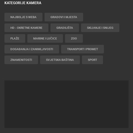
KATEGORIJE KAMERA
NAJBOLJE S WEBA
GRADOVI I MJESTA
HD - OKRETNE KAMERE
GRADILIŠTA
SKIJANJE I SNIJEG
PLAŽE
MARINE I LUČICE
ZOO
DOGAĐANJA I ZANIMLJIVOSTI
TRANSPORT I PROMET
ZNAMENITOSTI
SVJETSKA BAŠTINA
SPORT