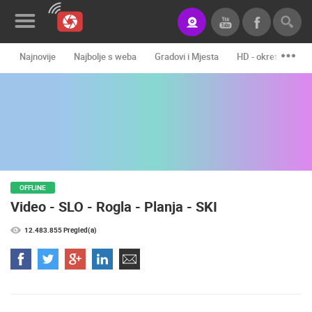
Najnovije
Najbolje s weba
Gradovi i Mjesta
HD - okretne kame
Novosti&Blog
Kategorije
Lokacije
Event&Site
OFFLINE
Izdvojeno
Video - SLO - Rogla - Planja - SKI
Povijest
12.483.855 Pregled(a)
Karta
KONTAKTIRAJTE
NAS