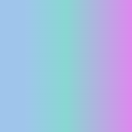
MEDIJI O
NAMA,
NAGRADE I
PRIZNANJA
DONACIJE
ZA NOVE
WEB
KAMERE
TERMS OF
USE
PRIVACY
POLICY
BANERI
HRVATSKI