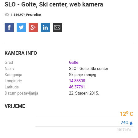
ZNAMENITOSTI
SVJETSKA BAŠTINA
SPORT
SLO - Golte, Ski center, web kamera
1.886.974 Pregled(a)
KAMERA INFO
Grad
Golte
Naziv
SLO - Golte, Ski center
Kategorija
Skijanje i snijeg
Longitude
14.88808
Latitude
46.37761
Datum postavljanja
22. Studeni 2015.
VRIJEME
o
12
C
74
%
1017
hPa