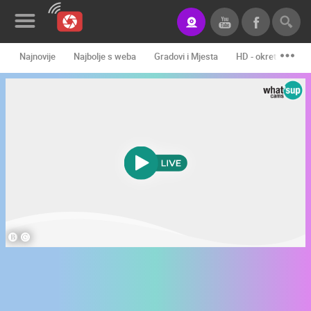
Najnovije
Najbolje s weba
Gradovi i Mjesta
HD - okretne kame
Novosti&Blog
Kategorije
Lokacije
Event&Site
Izdvojeno
Povijest
Karta
KONTAKTIRAJTE
NAS