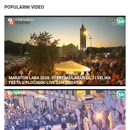
POPULARNI VIDEO
19 PREGLED(A)
MARATON LAĐA 2026. SPEKTAKULARAN CILJ I VELIKA
FEŠTA U PLOČAMA! LIVE CAM CROATIA
105 PREGLED(A)