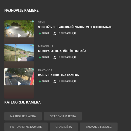
NAJNOVIJE KAMERE
SENJ
SENJ UŽIVO – PARK KNJIŽEVNIKA I VELEBITSKI KANAL
UŽIVO
0 GLEDATELJ(A)
MRKOPALJ
MRKOPALJ SKIJALIŠTE ČELIMBAŠA
UŽIVO
0 GLEDATELJ(A)
RAKOVICA
RAKOVICA OKRETNA KAMERA
UŽIVO
0 GLEDATELJ(A)
KATEGORIJE KAMERA
NAJBOLJE S WEBA
GRADOVI I MJESTA
HD - OKRETNE KAMERE
GRADILIŠTA
SKIJANJE I SNIJEG