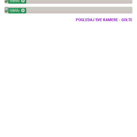
UŽIVO
SLO - GOLTE - USPINJAČA
GOLTE
UŽIVO
POGLEDAJ SVE KAMERE - GOLTE