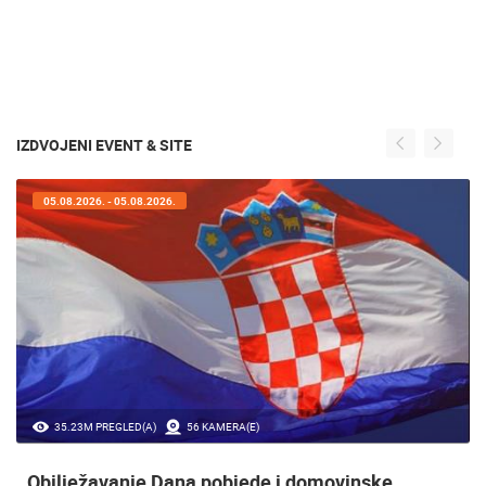
IZDVOJENI EVENT & SITE
05.08.2026. - 05.08.2026.
35.23M PREGLED(A)
56 KAMERA(E)
Obilježavanje Dana pobjede i domovinske