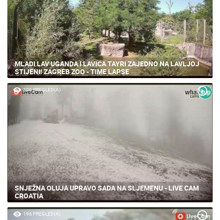
MLADI LAV UGANDA I LAVICA TAYRI ZAJEDNO NA LAVLJOJ
STIJENI! ZAGREB ZOO - TIME LAPSE
206 PREGLED(A)
SNJEŽNA OLUJA UPRAVO SADA NA SLJEMENU - LIVE CAM
CROATIA
196 PREGLED(A)