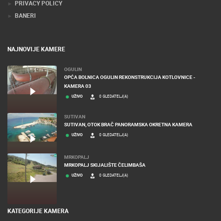
PRIVACY POLICY
BANERI
NAJNOVIJE KAMERE
OGULIN
OPĆA BOLNICA OGULIN REKONSTRUKCIJA KOTLOVNICE -
KAMERA 03
UŽIVO
0 GLEDATELJ(A)
SUTIVAN
SUTIVAN, OTOK BRAČ PANORAMSKA OKRETNA KAMERA
UŽIVO
0 GLEDATELJ(A)
MRKOPALJ
MRKOPALJ SKIJALIŠTE ČELIMBAŠA
UŽIVO
0 GLEDATELJ(A)
KATEGORIJE KAMERA