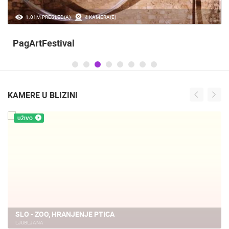
1.01M PREGLED(A)
4 KAMERA(E)
PagArtFestival
KAMERE U BLIZINI
UŽIVO
SLO - ZOO, HRANJENJE PTICA
LJUBLJANA