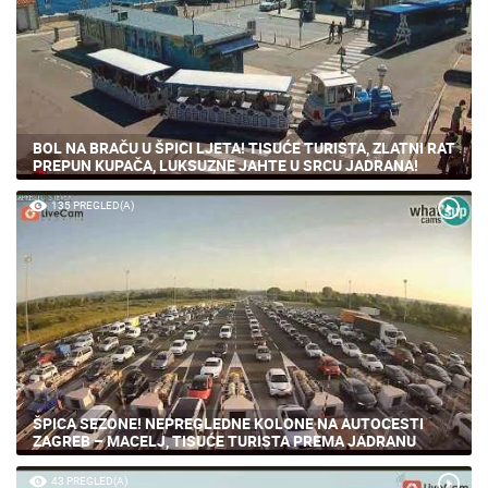
BOL NA BRAČU U ŠPICI LJETA! TISUĆE TURISTA, ZLATNI RAT
PREPUN KUPAČA, LUKSUZNE JAHTE U SRCU JADRANA!
135 PREGLED(A)
ŠPICA SEZONE! NEPREGLEDNE KOLONE NA AUTOCESTI
ZAGREB – MACELJ, TISUĆE TURISTA PREMA JADRANU
43 PREGLED(A)