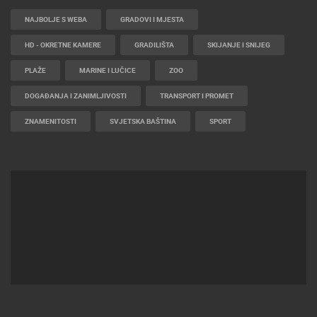
NAJBOLJE S WEBA
GRADOVI I MJESTA
HD - OKRETNE KAMERE
GRADILIŠTA
SKIJANJE I SNIJEG
PLAŽE
MARINE I LUČICE
ZOO
DOGAĐANJA I ZANIMLJIVOSTI
TRANSPORT I PROMET
ZNAMENITOSTI
SVJETSKA BAŠTINA
SPORT