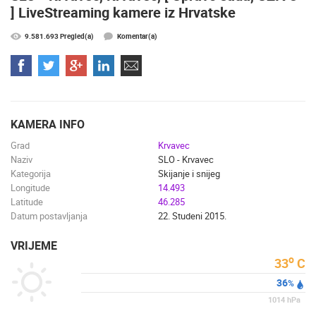
] LiveStreaming kamere iz Hrvatske
9.581.693 Pregled(a)
Komentar(a)
NAJNOVIJE KAMERE
UŽIVO
0 GLEDATELJ(A)
UŽIVO
KAMERA INFO
Grad
Krvavec
OPĆA BOLNICA OGULIN REKONSTRUKCIJA KOTLOVNICE -
Naziv
SLO - Krvavec
KAMERA 03
SUTIVAN, 
OGULIN
SUTIVAN
Kategorija
Skijanje i snijeg
Longitude
14.493
KATEGORIJE KAMERA
Latitude
46.285
NAJBOLJE S WEBA
GRADOVI I MJESTA
Datum postavljanja
22. Studeni 2015.
HD - OKRETNE KAMERE
GRADILIŠTA
SKIJANJE I SNIJEG
VRIJEME
PLAŽE
MARINE I LUČICE
ZOO
o
33
C
DOGAĐANJA I ZANIMLJIVOSTI
TRANSPORT I PROMET
36
%
ZNAMENITOSTI
SVJETSKA BAŠTINA
SPORT
1014
hPa