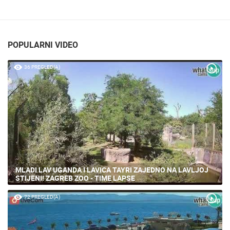
POPULARNI VIDEO
36 PREGLED(A)
MLADI LAV UGANDA I LAVICA TAYRI ZAJEDNO NA LAVLJOJ
STIJENI! ZAGREB ZOO - TIME LAPSE
72 PREGLED(A)