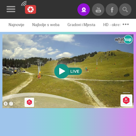
Najnovije
Najbolje s weba
Gradovi i Mjesta
HD - okretne kame
Novosti&Blog
Kategorije
Lokacije
Event&Site
Izdvojeno
Povijest
Karta
KONTAKTIRAJTE
NAS