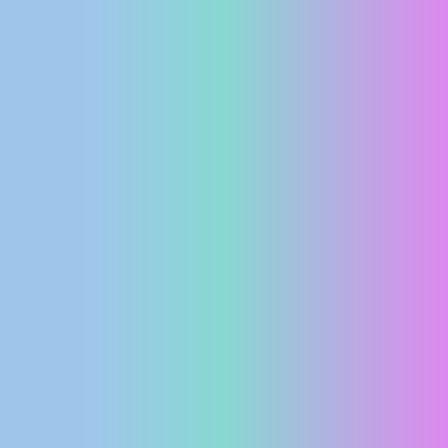
MEDIJI O
NAMA,
NAGRADE I
PRIZNANJA
DONACIJE
ZA NOVE
WEB
KAMERE
TERMS OF
USE
PRIVACY
POLICY
BANERI
HRVATSKI