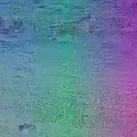
MEDIJI O
NAMA,
NAGRADE I
PRIZNANJA
DONACIJE
ZA NOVE
WEB
KAMERE
TERMS OF
USE
PRIVACY
POLICY
BANERI
HRVATSKI