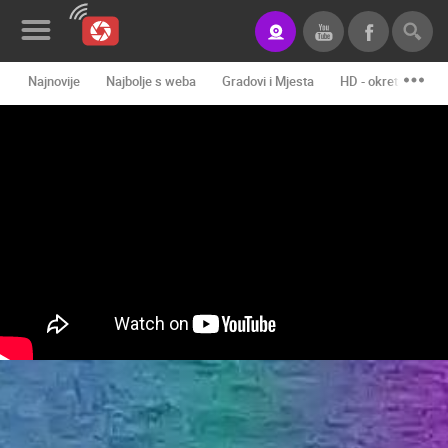
Najnovije
Najbolje s weba
Gradovi i Mjesta
HD - okretne kame
Novosti&Blog
Kategorije
Lokacije
Event&Site
Izdvojeno
Povijest
Karta
KONTAKTIRAJTE
NAS