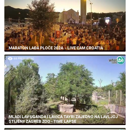
MARATON LAĐA PLOČE 2024. - LIVE CAM CROATIA
68 PREGLED(A)
MLADI LAV UGANDA I LAVICA TAYRI ZAJEDNO NA LAVLJOJ
STIJENI! ZAGREB ZOO - TIME LAPSE