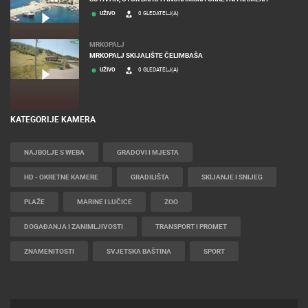
UŽIVO
0 GLEDATELJ(A)
MRKOPALJ
MRKOPALJ SKIJALIŠTE ČELIMBAŠA
UŽIVO
0 GLEDATELJ(A)
KATEGORIJE KAMERA
NAJBOLJE S WEBA
GRADOVI I MJESTA
HD - OKRETNE KAMERE
GRADILIŠTA
SKIJANJE I SNIJEG
PLAŽE
MARINE I LUČICE
ZOO
DOGAĐANJA I ZANIMLJIVOSTI
TRANSPORT I PROMET
ZNAMENITOSTI
SVJETSKA BAŠTINA
SPORT