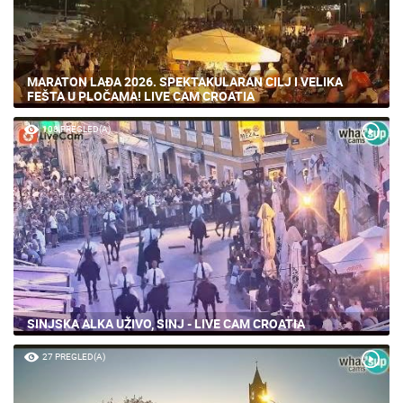
MARATON LAĐA 2026. SPEKTAKULARAN CILJ I VELIKA
FEŠTA U PLOČAMA! LIVE CAM CROATIA
108 PREGLED(A)
SINJSKA ALKA UŽIVO, SINJ - LIVE CAM CROATIA
27 PREGLED(A)