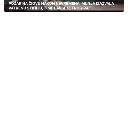
POŽAR NA ČIOVU NAKON NEVREMENA! MUNJA IZAZVALA
VATRENU STIHIJU, TIME LAPSE IZ TROGIRA