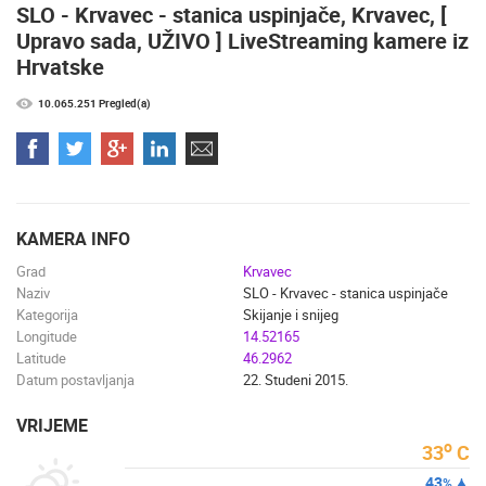
SLO - Krvavec - stanica uspinjače, Krvavec, [
NAJBOLJE S WEBA
GRADOVI I MJESTA
Upravo sada, UŽIVO ] LiveStreaming kamere iz
HD - OKRETNE KAMERE
GRADILIŠTA
SKIJANJE I SNIJEG
Hrvatske
PLAŽE
MARINE I LUČICE
ZOO
DOGAĐANJA I ZANIMLJIVOSTI
TRANSPORT I PROMET
10.065.251 Pregled(a)
ZNAMENITOSTI
SVJETSKA BAŠTINA
SPORT
KAMERA INFO
Grad
Krvavec
Naziv
SLO - Krvavec - stanica uspinjače
Kategorija
Skijanje i snijeg
Longitude
14.52165
Latitude
46.2962
Datum postavljanja
22. Studeni 2015.
VRIJEME
o
33
C
43
%