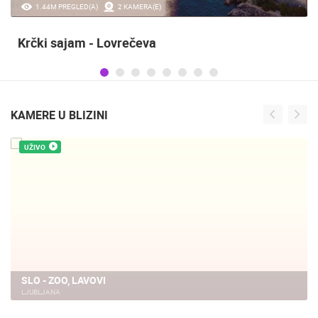
20.97K PREGLED(A)
2 KAMERA(E)
Sinjska alka
KAMERE U BLIZINI
UŽIVO
SLO - ZOO, HRANJENJE PTICA
LJUBLJANA