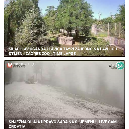
MLADI LAV UGANDA I LAVICA TAYRI ZAJEDNO NA LAVLJOJ
STIJENI! ZAGREB ZOO - TIME LAPSE
231 PREGLED(A)
SNJEŽNA OLUJA UPRAVO SADA NA SLJEMENU - LIVE CAM
CROATIA