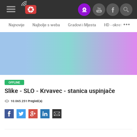
Najnovije
Najbolje s weba
Gradovi i Mjesta
HD - okretne kame
Novosti&Blog
Kategorije
Lokacije
Event&Site
OFFLINE
Izdvojeno
Slike - SLO - Krvavec - stanica uspinjače
Povijest
10.065.251 Pregled(a)
Karta
KONTAKTIRAJTE
NAS