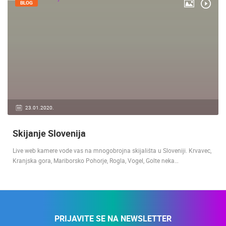
BLOG
23.01.2020.
Skijanje Slovenija
Live web kamere vode vas na mnogobrojna skijališta u Sloveniji. Krvavec,
Kranjska gora, Mariborsko Pohorje, Rogla, Vogel, Golte neka…
PRIJAVITE SE NA NEWSLETTER