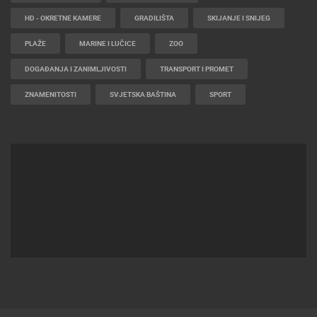
HD - OKRETNE KAMERE
GRADILIŠTA
SKIJANJE I SNIJEG
PLAŽE
MARINE I LUČICE
ZOO
DOGAĐANJA I ZANIMLJIVOSTI
TRANSPORT I PROMET
ZNAMENITOSTI
SVJETSKA BAŠTINA
SPORT