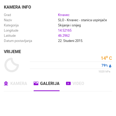
ENGLISH
KAMERA INFO
Grad
Krvavec
Naziv
SLO - Krvavec - stanica uspinjače
Kategorija
Skijanje i snijeg
Longitude
14.52165
Latitude
46.2962
Datum postavljanja
22. Studeni 2015.
VRIJEME
o
14
C
79
%
1020
hPa
KAMERA
GALERIJA
VIDEO
NAJNOVIJE KAMERE