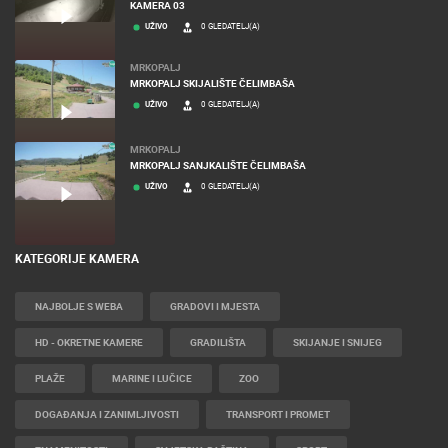
KAMERA 03
UŽIVO
0 GLEDATELJ(A)
MRKOPALJ
MRKOPALJ SKIJALIŠTE ČELIMBAŠA
UŽIVO
0 GLEDATELJ(A)
MRKOPALJ
MRKOPALJ SANJKALIŠTE ČELIMBAŠA
UŽIVO
0 GLEDATELJ(A)
KATEGORIJE KAMERA
NAJBOLJE S WEBA
GRADOVI I MJESTA
HD - OKRETNE KAMERE
GRADILIŠTA
SKIJANJE I SNIJEG
PLAŽE
MARINE I LUČICE
ZOO
DOGAĐANJA I ZANIMLJIVOSTI
TRANSPORT I PROMET