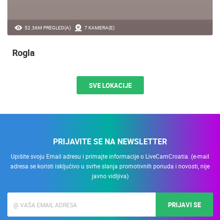
52.36M PREGLED(A)
7 KAMERA(E)
Rogla
SVE LOKACIJE
PRIJAVITE SE NA NEWSLETTER
Upišite svoju Email adresu i primajte informacije o LiveCamCroatia. (e-mail
adresa se koristi isključivo u svrhe slanja promotivnih ponuda i novosti, nije
javno vidljiva)
PRIJAVI SE