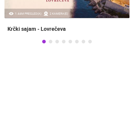
1.44M PREGLED(A)
2 KAMERA(E)
Krčki sajam - Lovrečeva