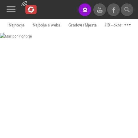
Najnovije
Najbolje s weba
Gradovi i Mjesta
HD - okretne kame
Novosti&Blog
Kategorije
Lokacije
Event&Site
Izdvojeno
Povijest
Karta
KONTAKTIRAJTE
NAS