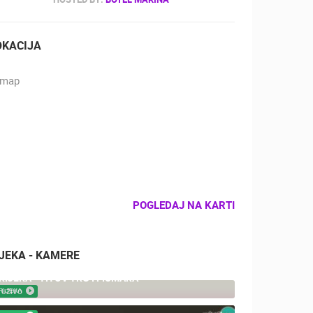
OKACIJA
POGLEDAJ NA KARTI
IJEKA - KAMERE
RIJEKA - TITOV TRG I FIUMARA
RIJEKA
UŽIVO