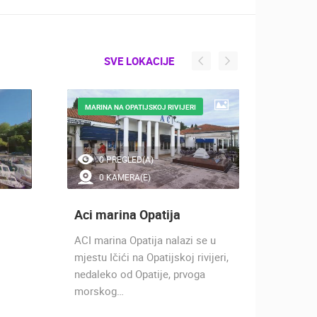
SVE LOKACIJE
MARINA NA OPATIJSKOJ RIVIJERI
TURIST
RIVIJER
0 PREGLED(A)
0 
0 KAMERA(E)
0 
Aci marina Opatija
Ičići
ACI marina Opatija nalazi se u
Ičići j
mjestu Ičići na Opatijskoj rivijeri,
se smje
nedaleko od Opatije, prvoga
Kvarner
morskog…