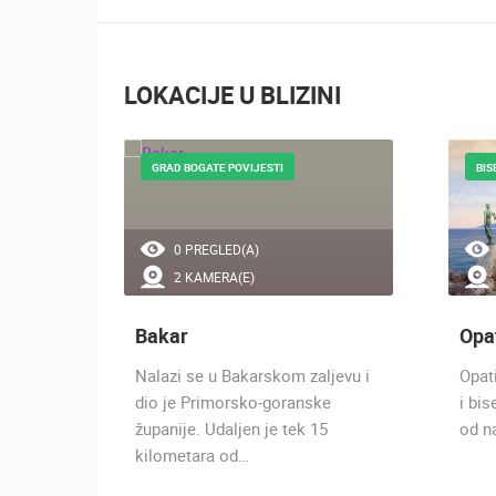
LOKACIJE U BLIZINI
V I
GRAD BOGATE POVIJESTI
BIS
0 PREGLED(A)
2 KAMERA(E)
Bakar
Opa
estila
Nalazi se u Bakarskom zaljevu i
Opati
karski
dio je Primorsko-goranske
i bi
županije. Udaljen je tek 15
od na
kilometara od…