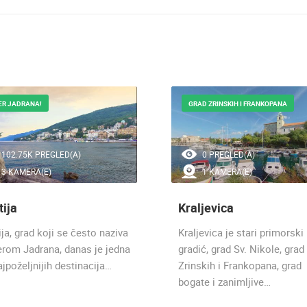
ER JADRANA!
GRAD ZRINSKIH I FRANKOPANA
102.75K PREGLED(A)
0 PREGLED(A)
3 KAMERA(E)
1 KAMERA(E)
tija
Kraljevica
ja, grad koji se često naziva
Kraljevica je stari primorski
serom Jadrana, danas je jedna
gradić, grad Sv. Nikole, grad
jpoželjnijih destinacija…
Zrinskih i Frankopana, grad
bogate i zanimljive…