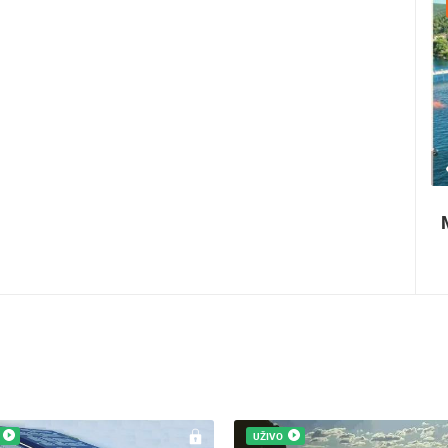
22.07.2026. - 25.07.2026.
1.01M PREGLED(A)
4 KAMERA(E)
Paški ljetni karneval
UŽIVO