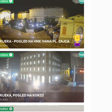
UŽIVO
ZOO
DOGAĐANJA I ZANIMLJIVOSTI
RIJEKA - POGLED NA HNK IVANA PL. ZAJCA
RIJEKA
UŽIVO
RIJEKA, POGLED NA KORZO
RIJEKA
RIJEKA - POGLED NA TRSAT I SUŠAK
RIJEKA
UŽIVO