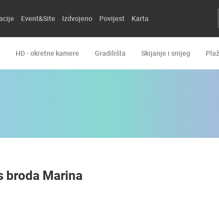
acije
Event&Site
Izdvojeno
Povijest
Karta
HD - okretne kamere
Gradilišta
Skijanje i snijeg
Pla
 s broda Marina