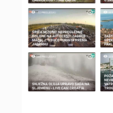
152 PREGLED(A)
49 
ŠPICA SEZONE! NEPREGLEDNE
KOLONE NA AUTOCESTI ZAGREB –
ZAŠT
MACELJ, TISUĆE TURISTA PREMA
SPEK
JADRANU
PAKL
238 PREGLED(A)
233
POŽA
NEVR
SNJEŽNA OLUJA UPRAVO SADA NA
VATR
SLJEMENU - LIVE CAM CROATIA
TROG