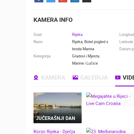
KONTAKTIRAJTE
NAS
KAMERA INFO
MEDIJI O
NAMA,
Grad
Rijeka
Longitu
NAGRADE I
Naziv
Rijeka, Botel pogled s
Latitude
PRIZNANJA
broda Marina
Datum po
Kategorija
Gradovi i Mjesta
,
DONACIJE
Marine i Lučice
ZA NOVE
WEB
KAMERA
GALERIJA
VID
KAMERE
TERMS OF
USE
NAJNOVIJE KAMERE
PRIVACY
JUČERAŠNJI DAN
POLICY
MEGAJAHTE U
UŽIVO
0 GLEDATELJ(A)
RIJECI - LIVE CAM
BANERI
CROATIA