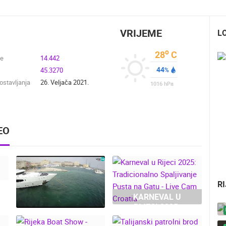
VRIJEME
L
o
28
C
de
14.442
44
45.3270
%
stavljanja
26. Veljača 2021.
1016
hPa
EO
R
KARNEVAL U
RIJECI 2025:
UŽIVO
0 GLEDATELJ(A)
UŽIVO
0 GLEDATELJ(A)
TRADICIONALNO