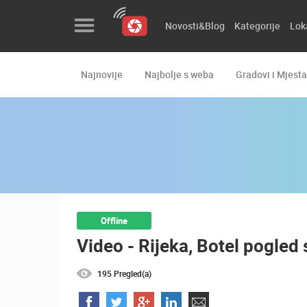
Novosti&Blog
Kategorije
Lok
Najnovije
Najbolje s weba
Gradovi i Mjesta
Novosti&Blog
Kategorije
Lokacije
Event&Site
Izdvojeno
Offline
Video - Rijeka, Botel pogled
Povijest
Karta
195 Pregled(a)