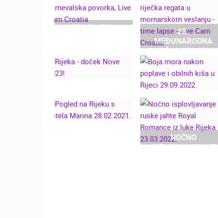
MRKOPALJ SANJKALIŠTE
ČELIMBAŠA
MRKOPALJ
KORZO RIJEKA -
23.
DJEČJA
MEĐUNARODNA
KATEGORIJE KAMERA
KARNEVALSKA
RIJEČKA REGATA 
POVORKA, LIVE
MORNARSKOM
CAM CROATIA
NAJBOLJE S WEBA
GRADOVI I MJESTA
VESLANJU - TIME
LAPSE - LIVE CAM
TRANSPORT I PROMET
ZNAMENITOSTI
CROATIA
BOJA MORA
RIJEKA - DOČEK
NAKON POPLAVE I
NOVE 2023!
OBILNIH KIŠA U
RIJECI 29.09.2022.
NOĆNO
POGLED NA RIJEKU
ISPLOVLJAVANJE
S BOTELA MARINA
RUSKE JAHTE
28.02.2021.
ROYAL ROMANCE
IZ LUKE RIJEKA
23.03.2022.