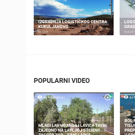
ENIČKA
IZGRADNJA LOGISTIČKOG CENTRA
LOGI
KUKULJANOVO
GRAD
BAKAR
BAKAR
POPULARNI VIDEO
46 PREGLED(A)
82 
BOL 
MLADI LAV UGANDA I LAVICA TAYRI
TISU
ZAJEDNO NA LAVLJOJ STIJENI!
PREP
ZAGREB ZOO - TIME LAPSE
U SR