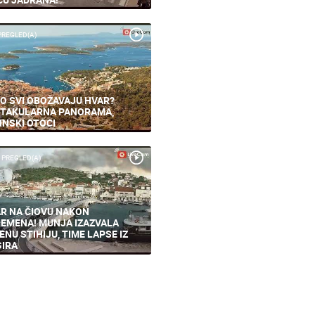
PREGLED(A)
O SVI OBOŽAVAJU HVAR?
TAKULARNA PANORAMA,
INSKI OTOCI
 PREGLED(A)
R NA ČIOVU NAKON
EMENA! MUNJA IZAZVALA
ENU STIHIJU, TIME LAPSE IZ
IRA