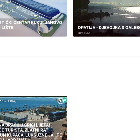
STIČKI CENTAR KUKULJANOVO
ILIŠTE
OPATIJA - DJEVOJKA S GALE
OPATIJA
PREGLED(A)
NA BRAČU U ŠPICI LJETA!
ĆE TURISTA, ZLATNI RAT
UN KUPAČA, LUKSUZNE JAHTE
CU JADRANA!