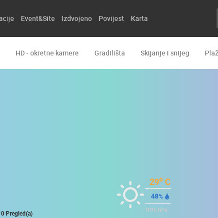
acije
Event&Site
Izdvojeno
Povijest
Karta
HD - okretne kamere
Gradilišta
Skijanje i snijeg
Pla
o
29
C
48
%
1015
hPa
0 Pregled(a)