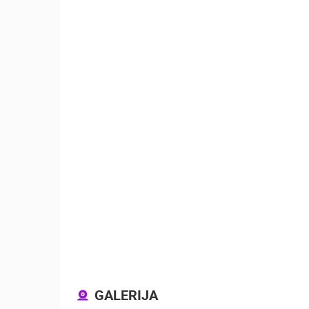
MRKOPALJ SKIJALIŠTE ČELIMBAŠA
MRKOPALJ
KATEGORIJE KAMERA
NAJBOLJE S WEBA
GRADOVI I MJESTA
TRANSPORT I PROMET
ZNAMENITOSTI
GALERIJA