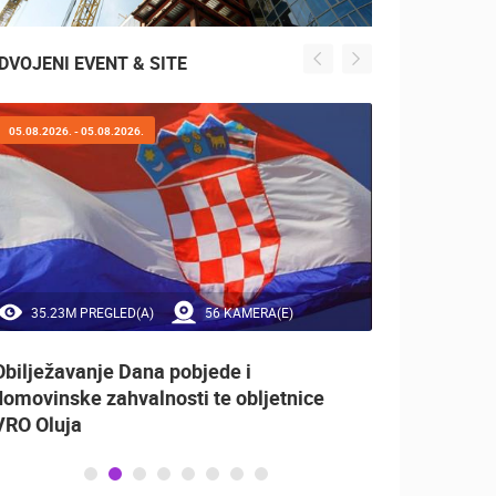
DVOJENI EVENT & SITE
05.08.2026. - 05.08.2026.
01.08.2
35.23M PREGLED(A)
56 KAMERA(E)
1.
Obilježavanje Dana pobjede i
PagArt
domovinske zahvalnosti te obljetnice
VRO Oluja