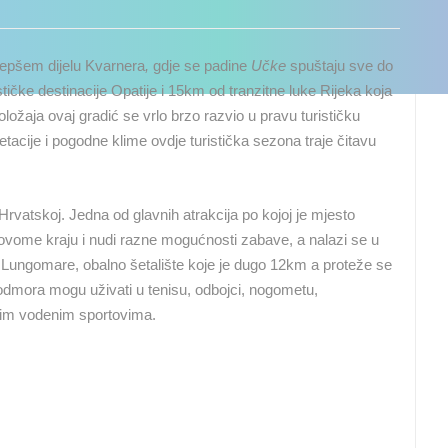
jljepšem dijelu Kvarnera
,
gdje se padine
Učke
spuštaju sve do
tičke destinacije Opatije i 15km od tranzitne luke Rijeka koja
oložaja ovaj gradić se vrlo brzo razvio u pravu turističku
acije i pogodne klime ovdje turistička sezona traje čitavu
rvatskoj. Jedna od glavnih atrakcija po kojoj je mjesto
 u ovome kraju i nudi razne mogućnosti zabave, a nalazi se u
Lungomare, obalno šetalište koje je dugo 12km a proteže se
g odmora mogu uživati u tenisu, odbojci, nogometu,
znim vodenim sportovima.
UŽIVO
0 GLEDATELJ(A)
UŽIVO
0 GLEDATELJ(A)