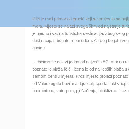
KONTAKTIRAJTE
NAS
Ičići je mali primorski gradić koji se smjestio na na
MEDIJI O
mora. Mjesto se nalazi svega 5km od najstarije turis
NAMA,
je ujedno i važna turistička destinacija. Zbog svog p
NAGRADE I
destinaciju s bogatom ponudom. A zbog bogate veget
PRIZNANJA
godinu.
DONACIJE
U Ičićima se nalazi jedna od najvećih ACI marina u H
ZA NOVE
poznato je plaža Ičići, jedna je od najljepših plaža
WEB
samom centru mjesta. Kroz mjesto prolazi poznato 
KAMERE
od Voloskog do Lovrana. Ljubitelji sporta i aktivno
TERMS OF
badmintonu, vaterpolu, pješačenju, biciklizmu i ra
USE
NAJNOVIJE KAMERE
PRIVACY
POLICY
UŽIVO
0 GLEDATELJ(A)
BANERI