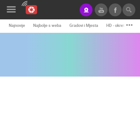
Najnovije
Najbolje s weba
Gradovi i Mjesta
HD - okretne kame
Novosti&Blog
Kategorije
Lokacije
Event&Site
Izdvojeno
Povijest
Karta
KONTAKTIRAJTE
NAS