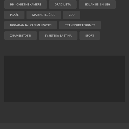
HD - OKRETNE KAMERE
GRADILIŠTA
SKIJANJE I SNIJEG
PLAŽE
MARINE I LUČICE
ZOO
DOGAĐANJA I ZANIMLJIVOSTI
TRANSPORT I PROMET
ZNAMENITOSTI
SVJETSKA BAŠTINA
SPORT