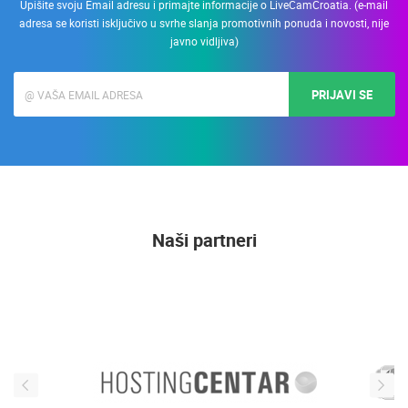
Upišite svoju Email adresu i primajte informacije o LiveCamCroatia. (e-mail
adresa se koristi isključivo u svrhe slanja promotivnih ponuda i novosti, nije
javno vidljiva)
PRIJAVI SE
Naši partneri