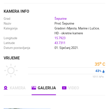
ENGLISH
KAMERA INFO
Grad
Šepurine
Naziv
Prvić Šepurine
Kategorija
Gradovi i Mjesta
,
Marine i Lučice
,
HD - okretne kamere
Longitude
15.7923
Latitude
43.7311
Datum postavljanja
01. Siječanj 2021.
VRIJEME
o
35
C
43
%
1011
hPa
KAMERA
GALERIJA
VIDEO
NAJNOVIJE KAMERE
UŽIVO
0 GLEDATELJ(A)
UŽIVO