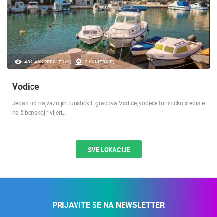
439.46K PREGLED(A)
2 KAMERA(E)
Vodice
Jedan od najvažnijih turističkih gradova Vodice, vodeće turističko središte
na šibenskoj rivijeri,…
SVE LOKACIJE
PRIJAVITE SE NA NEWSLETTER