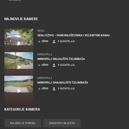
NAJNOVIJE KAMERE
SENJ
SENJ UŽIVO – PARK KNJIŽEVNIKA I VELEBITSKI KANAL
UŽIVO
0 GLEDATELJ(A)
MRKOPALJ
MRKOPALJ SKIJALIŠTE ČELIMBAŠA
UŽIVO
0 GLEDATELJ(A)
MRKOPALJ
MRKOPALJ SANJKALIŠTE ČELIMBAŠA
UŽIVO
0 GLEDATELJ(A)
KATEGORIJE KAMERA
NAJBOLJE S WEBA
GRADOVI I MJESTA