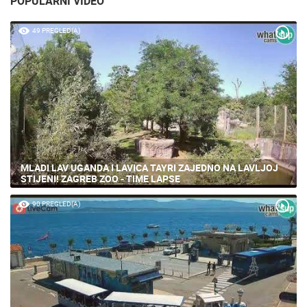
POPULARNI VIDEO
49 PREGLED(A)
MLADI LAV UGANDA I LAVICA TAYRI ZAJEDNO NA LAVLJOJ
STIJENI! ZAGREB ZOO - TIME LAPSE
90 PREGLED(A)