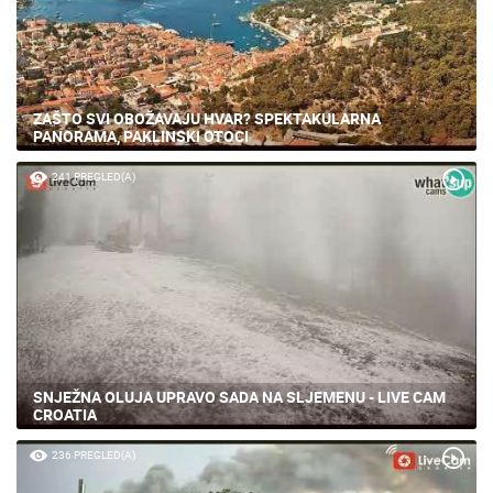
ZAŠTO SVI OBOŽAVAJU HVAR? SPEKTAKULARNA
PANORAMA, PAKLINSKI OTOCI
241 PREGLED(A)
SNJEŽNA OLUJA UPRAVO SADA NA SLJEMENU - LIVE CAM
CROATIA
236 PREGLED(A)