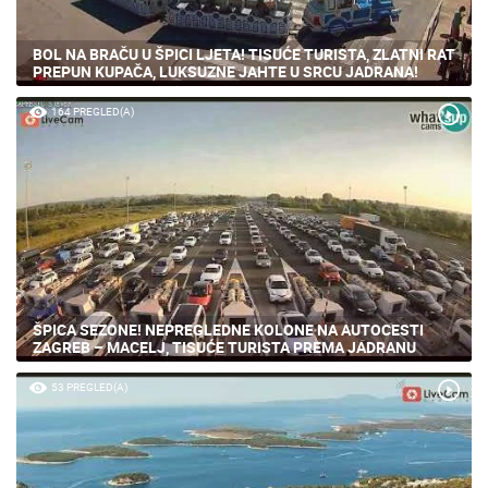
BOL NA BRAČU U ŠPICI LJETA! TISUĆE TURISTA, ZLATNI RAT
PREPUN KUPAČA, LUKSUZNE JAHTE U SRCU JADRANA!
164 PREGLED(A)
ŠPICA SEZONE! NEPREGLEDNE KOLONE NA AUTOCESTI
ZAGREB – MACELJ, TISUĆE TURISTA PREMA JADRANU
53 PREGLED(A)