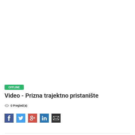
MEDIJI O
NAMA,
NAGRADE I
PRIZNANJA
DONACIJE
ZA NOVE
WEB
KAMERE
TERMS OF
USE
PRIVACY
OFFLINE
POLICY
Video - Prizna trajektno pristanište
BANERI
0 Pregled(a)
HRVATSKI