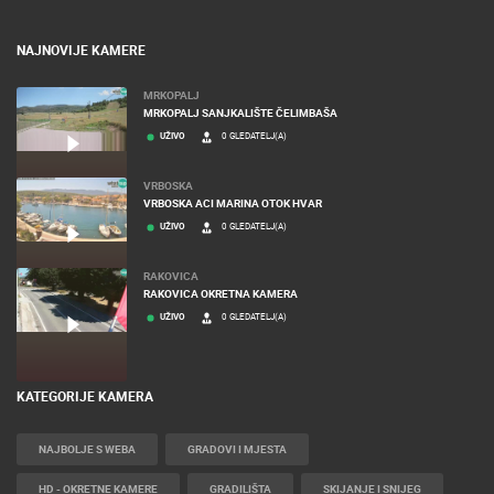
NAJNOVIJE KAMERE
MRKOPALJ
MRKOPALJ SANJKALIŠTE ČELIMBAŠA
UŽIVO
0 GLEDATELJ(A)
VRBOSKA
VRBOSKA ACI MARINA OTOK HVAR
UŽIVO
0 GLEDATELJ(A)
RAKOVICA
RAKOVICA OKRETNA KAMERA
UŽIVO
0 GLEDATELJ(A)
KATEGORIJE KAMERA
NAJBOLJE S WEBA
GRADOVI I MJESTA
HD - OKRETNE KAMERE
GRADILIŠTA
SKIJANJE I SNIJEG