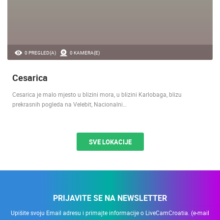
0 PREGLED(A)
0 KAMERA(E)
Cesarica
Cesarica je malo mjesto u blizini mora, u blizini Karlobaga, blizu
prekrasnih pogleda na Velebit, Nacionalni…
SVE LOKACIJE
PRIJAVITE SE NA NEWSLETTER
Upišite svoju Email adresu i primajte informacije o LiveCamCroatia. (e-mail