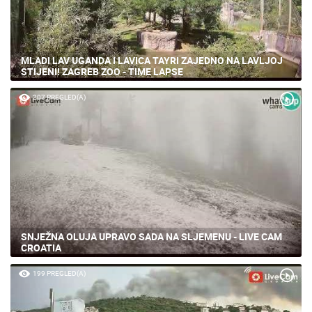
MLADI LAV UGANDA I LAVICA TAYRI ZAJEDNO NA LAVLJOJ
STIJENI! ZAGREB ZOO - TIME LAPSE
207 PREGLED(A)
SNJEŽNA OLUJA UPRAVO SADA NA SLJEMENU - LIVE CAM
CROATIA
199 PREGLED(A)