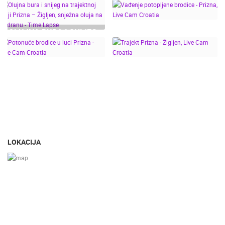
UDARI BURE PREKO 150
MRKOPALJ SANJKALIŠTE ČELIMBAŠA
VRBOSKA A
KM/H! SENJ, PRIZNA,
MRKOPALJ
VRBOSKA
NOVI VINODOLSKI I
KATEGORIJE KAMERA
OLUJNA BURA I SNIJEG
KLENOVICA
NA TRAJEKTNOJ LINIJI
VAĐENJE POTOPLJENE
NAJBOLJE S WEBA
GRADOVI I MJESTA
PRIZNA – ŽIGLJEN,
BRODICE - PRIZNA, LIVE
HD - OKRETNE KAMERE
GRADILIŠTA
SKIJANJE I SNIJEG
SNJEŽNA OLUJA NA
CAM CROATIA
PLAŽE
MARINE I LUČICE
ZOO
JADRANU - TIME LAPSE
POTONUĆE BRODICE U
TRAJEKT PRIZNA -
DOGAĐANJA I ZANIMLJIVOSTI
TRANSPORT I PROMET
LUCI PRIZNA - LIVE
ŽIGLJEN, LIVE CAM
ZNAMENITOSTI
SVJETSKA BAŠTINA
SPORT
CAM CROATIA
CROATIA
LOKACIJA