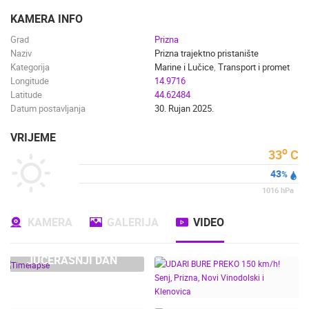
ENGLISH
KAMERA INFO
Grad
Prizna
Naziv
Prizna trajektno pristanište
Kategorija
Marine i Lučice
,
Transport i promet
Longitude
14.9716
Latitude
44.62484
Datum postavljanja
30. Rujan 2025.
VRIJEME
o
33
C
43
%
1016
hPa
NAJNOVIJE KAMERE
KAMERA
GALERIJA
VIDEO
UŽIVO
0 GLEDATELJ(A)
UŽIVO
JUČERAŠNJI DAN