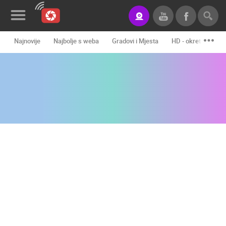
Najnovije
Najbolje s weba
Gradovi i Mjesta
HD - okretne kame
Novosti&Blog
Kategorije
Lokacije
Event&Site
Izdvojeno
Povijest
Karta
KONTAKTIRAJTE
NAS