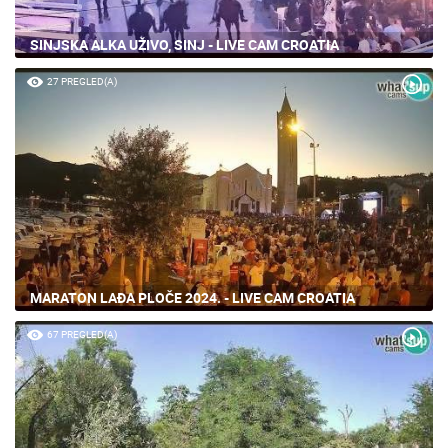
SINJSKA ALKA UŽIVO, SINJ - LIVE CAM CROATIA
27 PREGLED(A)
MARATON LAĐA PLOČE 2024. - LIVE CAM CROATIA
67 PREGLED(A)