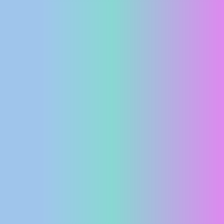
MEDIJI O
NAMA,
NAGRADE I
PRIZNANJA
DONACIJE
ZA NOVE
WEB
KAMERE
TERMS OF
USE
PRIVACY
POLICY
BANERI
HRVATSKI