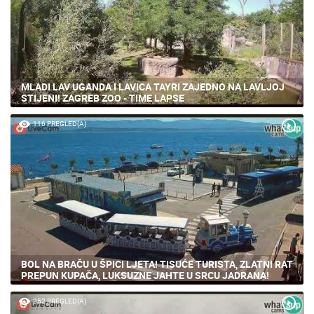
MLADI LAV UGANDA I LAVICA TAYRI ZAJEDNO NA LAVLJOJ
STIJENI! ZAGREB ZOO - TIME LAPSE
116 PREGLED(A)
BOL NA BRAČU U ŠPICI LJETA! TISUĆE TURISTA, ZLATNI RAT
PREPUN KUPAČA, LUKSUZNE JAHTE U SRCU JADRANA!
252 PREGLED(A)