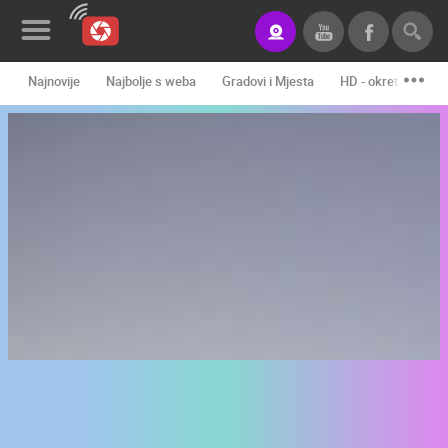
Najnovije
Najbolje s weba
Gradovi i Mjesta
HD - okretne kame
Novosti&Blog
Kategorije
Lokacije
Event&Site
Izdvojeno
Povijest
Karta
KONTAKTIRAJTE
NAS