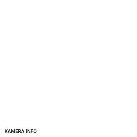
PLAŽE
MARINE I LUČICE
ZOO
DOGAĐANJA I ZANIMLJIVOSTI
TRANSPORT I PROMET
ZNAMENITOSTI
SVJETSKA BAŠTINA
SPORT
KAMERA INFO