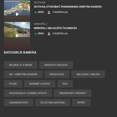
SUTIVAN
SUTIVAN, OTOK BRAČ PANORAMSKA OKRETNA KAMERA
UŽIVO
0 GLEDATELJ(A)
MRKOPALJ
MRKOPALJ SKIJALIŠTE ČELIMBAŠA
UŽIVO
0 GLEDATELJ(A)
KATEGORIJE KAMERA
NAJBOLJE S WEBA
GRADOVI I MJESTA
HD - OKRETNE KAMERE
GRADILIŠTA
SKIJANJE I SNIJEG
PLAŽE
MARINE I LUČICE
ZOO
DOGAĐANJA I ZANIMLJIVOSTI
TRANSPORT I PROMET
ZNAMENITOSTI
SVJETSKA BAŠTINA
SPORT