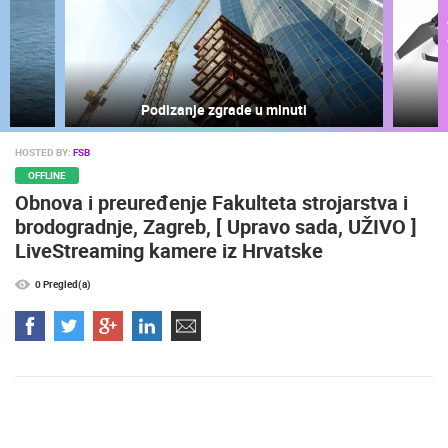
Podizanje zgrade u minuti
HOSTED BY:
FSB
NAJNOVIJE KAMERE
OFFLINE
Obnova i preuređenje Fakulteta strojarstva i
UŽIVO
0 GLEDATELJ(A)
UŽIVO
brodogradnje, Zagreb, [ Upravo sada, UŽIVO ]
LiveStreaming kamere iz Hrvatske
0 Pregled(a)
SENJ UŽIVO – PARK KNJIŽEVNIKA I VELEBITSKI KANAL
SUTIVAN, 
SENJ
SUTIVAN
KATEGORIJE KAMERA
NAJBOLJE S WEBA
GRADOVI I MJESTA
HD - OKRETNE KAMERE
GRADILIŠTA
SKIJANJE I SNIJEG