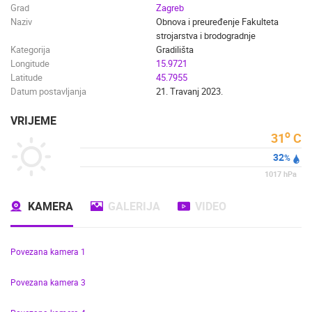
Grad
Zagreb
Naziv
Obnova i preuređenje Fakulteta
strojarstva i brodogradnje
Kategorija
Gradilišta
Longitude
15.9721
Latitude
45.7955
Datum postavljanja
21. Travanj 2023.
VRIJEME
o
31
C
32
%
1017
hPa
KAMERA
GALERIJA
VIDEO
Povezana kamera 1
Povezana kamera 3