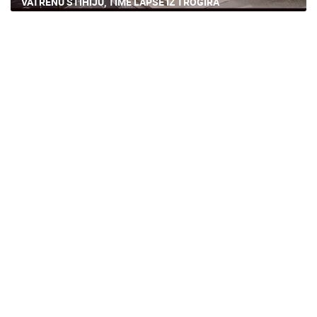
VATRENU STIHIJU, TIME LAPSE IZ TROGIRA