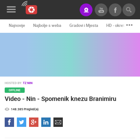
Najnovije
Najbolje s weba
Gradovi i Mjesta
HD - okretne kame
Novosti&Blog
Kategorije
Lokacije
Event&Site
HOSTED BY:
TZ NIN
Izdvojeno
OFFLINE
Video - Nin - Spomenik knezu Branimiru
Povijest
148.385 Pregled(a)
Karta
KONTAKTIRAJTE
NAS