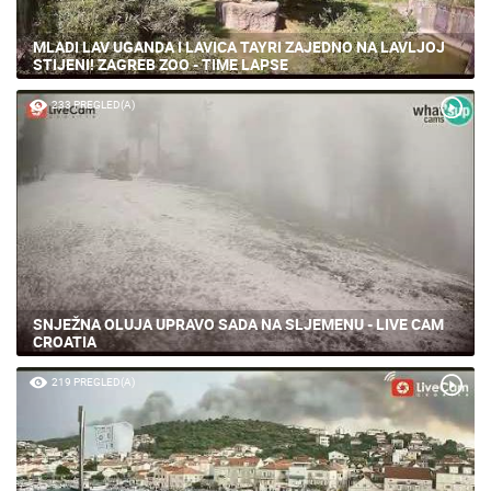
MLADI LAV UGANDA I LAVICA TAYRI ZAJEDNO NA LAVLJOJ
STIJENI! ZAGREB ZOO - TIME LAPSE
233 PREGLED(A)
SNJEŽNA OLUJA UPRAVO SADA NA SLJEMENU - LIVE CAM
CROATIA
219 PREGLED(A)