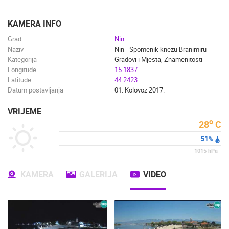
ENGLISH
KAMERA INFO
Grad
Nin
Naziv
Nin - Spomenik knezu Branimiru
Kategorija
Gradovi i Mjesta
,
Znamenitosti
Longitude
15.1837
Latitude
44.2423
Datum postavljanja
01. Kolovoz 2017.
VRIJEME
o
28
C
51
%
1015
hPa
KAMERA
GALERIJA
VIDEO