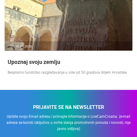
18.01.2026.
Upoznaj svoju zemlju
Besplatno turističko razgledavanje u više od 50 gradova diljem Hrvatske
PRIJAVITE SE NA NEWSLETTER
Upišite svoju Email adresu i primajte informacije o LiveCamCroatia. (e-mail
adresa se koristi isključivo u svrhe slanja promotivnih ponuda i novosti, nije
javno vidljiva)