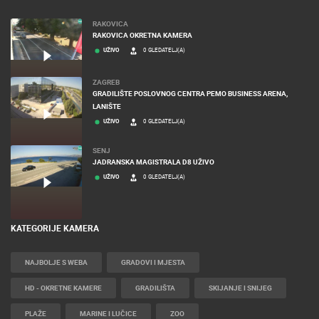
RAKOVICA
RAKOVICA OKRETNA KAMERA
UŽIVO
0 GLEDATELJ(A)
ZAGREB
GRADILIŠTE POSLOVNOG CENTRA PEMO BUSINESS ARENA,
LANIŠTE
UŽIVO
0 GLEDATELJ(A)
SENJ
JADRANSKA MAGISTRALA D8 UŽIVO
UŽIVO
0 GLEDATELJ(A)
KATEGORIJE KAMERA
NAJBOLJE S WEBA
GRADOVI I MJESTA
HD - OKRETNE KAMERE
GRADILIŠTA
SKIJANJE I SNIJEG
PLAŽE
MARINE I LUČICE
ZOO