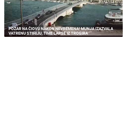
POŽAR NA ČIOVU NAKON NEVREMENA! MUNJA IZAZVALA
VATRENU STIHIJU, TIME LAPSE IZ TROGIRA