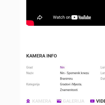
KAMERA INFO
Grad
Nin
Lo
Naziv
Nin - Spomenik knezu
Lat
Branimiru
Dat
Kategorija
Gradovi i Mjesta
,
Znamenitosti
KAMERA
GALERIJA
VID