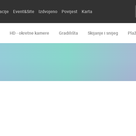
acije
Event&Site
Izdvojeno
Povijest
Karta
HD - okretne kamere
Gradilišta
Skijanje i snijeg
Pla