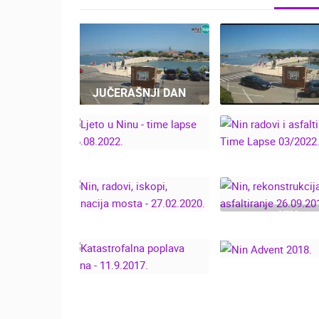
JUČERAŠNJI DAN
NIN - LJETO, 
LAPSE - LIVE
CROATIA
NIN RADOVI 
LJETO U NINU - TIME
ASFALTIRANJE -
LAPSE 16.08.2022.
LAPSE 03/20
NIN,
REKONSTRUKC
NIN, RADOVI, ISKOPI,
MOSTA,
SANACIJA MOSTA -
ASFALTIRAN
27.02.2020.
26.09.2019
KATASTROFALNA
NIN ADVENT 2