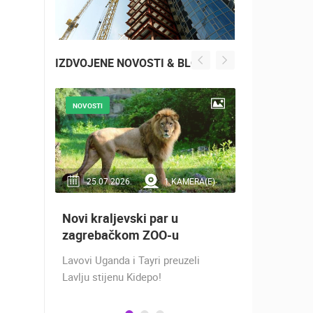
IZDVOJENE NOVOSTI & BLOG
NOVOSTI
NOVOSTI
RA(E)
25.07.2026.
1 KAMERA(E)
16.07.2
Novi kraljevski par u
Doček Vat
aže
zagrebačkom ZOO-u
nakon osv
ZADAR - S
Lavovi Uganda i Tayri preuzeli
ra na
Lavlju stijenu Kidepo!
SREBRO NA
gu
PRVENSTVU!
ški
Hrvatska vo