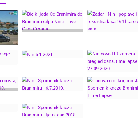
BICIKLIJADA OD
BRANIMIRA DO
ZADAR I NIN -
BRANIMIRA CILJ U
POPLAVE I REKORD
NINU - LIVE CAM
KIŠA,164 LITARE U 
CROATIA
SATA
TIME
 CAM
I
NIN NOVA HD
NIN 6.1.2021
 TIME
KAMERA - PREGLE
22.
DANA, TIME LAPS
23.09.2020.
IJA
NIN - SPOMENIK
OBNOVA NINSKO
JE
KNEZU BRANIMIRU -
MOSTA - SPOMENI
.
6.7.2019.
KNEZU BRANIMIRU
TIME LAPSE
NIN - SPOMENIK
018.