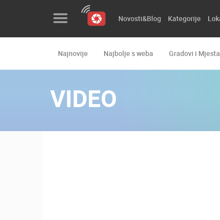
Novosti&Blog
Kategorije
Lok
Najnovije
Najbolje s weba
Gradovi i Mjesta
Novosti&Blog
Kategorije
VIDEO
Lokacije
Event&Site
Izdvojeno
Povijest
Karta