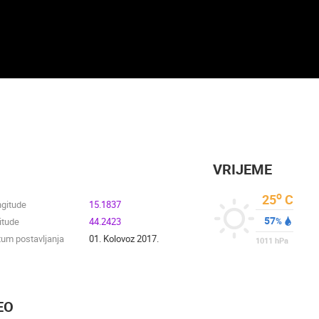
VRIJEME
o
25
C
ngitude
15.1837
57
itude
44.2423
%
um postavljanja
01. Kolovoz 2017.
1011
hPa
EO