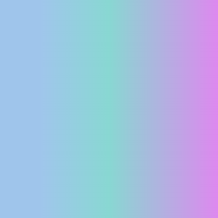
MEDIJI O
NAMA,
NAGRADE I
PRIZNANJA
DONACIJE
ZA NOVE
WEB
KAMERE
TERMS OF
USE
PRIVACY
POLICY
BANERI
HRVATSKI