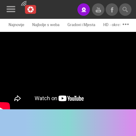
Najnovije
Najbolje s weba
Gradovi i Mjesta
HD - okretne kame
Novosti&Blog
Kategorije
Lokacije
Event&Site
Izdvojeno
Povijest
Karta
KONTAKTIRAJTE
NAS