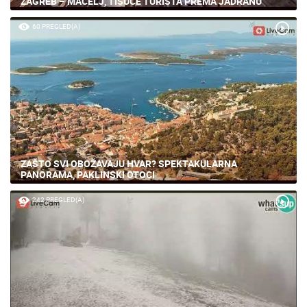
ZAGREB – MACELJ, TISUĆE TURISTA PREMA JADRANU
60 PREGLED(A)
ZAŠTO SVI OBOŽAVAJU HVAR? SPEKTAKULARNA
PANORAMA, PAKLINSKI OTOCI
242 PREGLED(A)