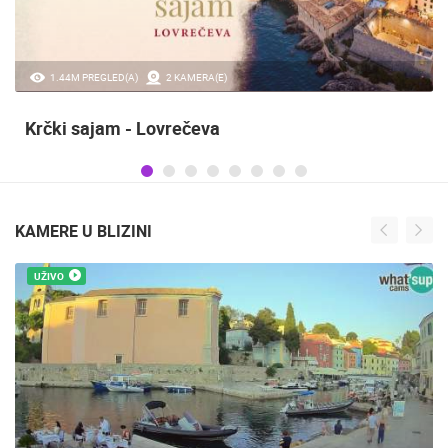
0 PREGLED(A)
3 KAMERA(E)
Maraton lađa
KAMERE U BLIZINI
UŽIVO