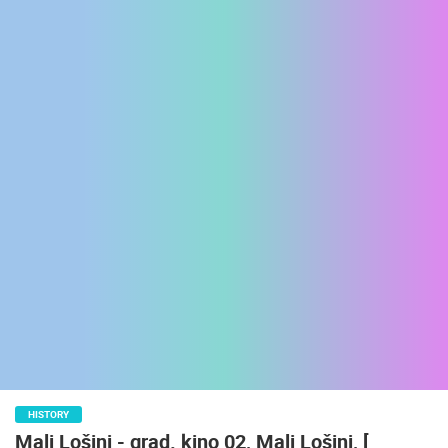
ENGLISH
HISTORY
Mali Lošinj - grad. kino 02, Mali Lošinj, [