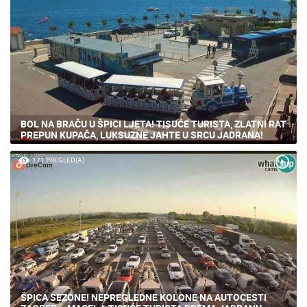
BOL NA BRAČU U ŠPICI LJETA! TISUĆE TURISTA, ZLATNI RAT
PREPUN KUPAČA, LUKSUZNE JAHTE U SRCU JADRANA!
171 PREGLED(A)
ŠPICA SEZONE! NEPREGLEDNE KOLONE NA AUTOCESTI