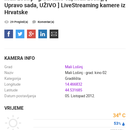
Upravo sada, UŽIVO ] LiveStreaming kamere iz
Hrvatske
NAJNOVIJE KAMERE
29 Pregled(a)
Komentar(a)
UŽIVO
0 GLEDATELJ(A)
UŽIVO
KAMERA INFO
Grad
Mali Lošinj
MRKOPALJ SANJKALIŠTE ČELIMBAŠA
MRKOPALJ 
Naziv
Mali Lošinj - grad. kino 02
MRKOPALJ
MRKOPALJ
Kategorija
Gradilišta
KATEGORIJE KAMERA
Longitude
14.466832
Latitude
44.531685
NAJBOLJE S WEBA
GRADOVI I MJESTA
Datum postavljanja
05. Listopad 2012.
HD - OKRETNE KAMERE
GRADILIŠTA
SKIJANJE I SNIJEG
PLAŽE
MARINE I LUČICE
ZOO
VRIJEME
DOGAĐANJA I ZANIMLJIVOSTI
TRANSPORT I PROMET
o
34
C
ZNAMENITOSTI
SVJETSKA BAŠTINA
SPORT
53
%