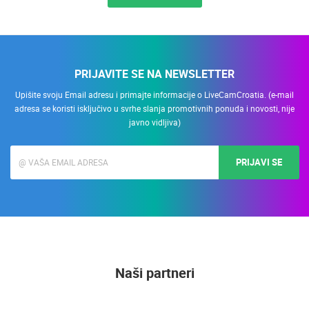
PRIJAVITE SE NA NEWSLETTER
Upišite svoju Email adresu i primajte informacije o LiveCamCroatia. (e-mail
adresa se koristi isključivo u svrhe slanja promotivnih ponuda i novosti, nije
javno vidljiva)
PRIJAVI SE
Naši partneri