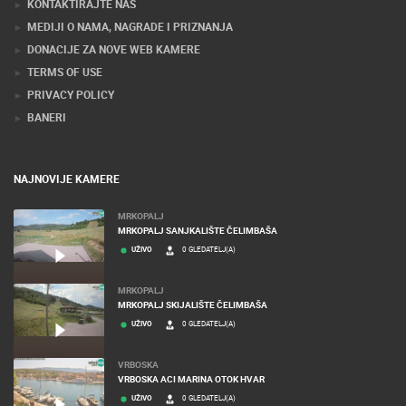
KONTAKTIRAJTE NAS
MEDIJI O NAMA, NAGRADE I PRIZNANJA
DONACIJE ZA NOVE WEB KAMERE
TERMS OF USE
PRIVACY POLICY
BANERI
NAJNOVIJE KAMERE
MRKOPALJ
MRKOPALJ SANJKALIŠTE ČELIMBAŠA
UŽIVO
0 GLEDATELJ(A)
MRKOPALJ
MRKOPALJ SKIJALIŠTE ČELIMBAŠA
UŽIVO
0 GLEDATELJ(A)
VRBOSKA
VRBOSKA ACI MARINA OTOK HVAR
UŽIVO
0 GLEDATELJ(A)