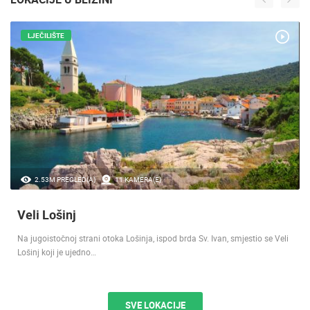
LJEČILIŠTE
2.53M PREGLED(A)
11 KAMERA(E)
Veli Lošinj
Na jugoistočnoj strani otoka Lošinja, ispod brda Sv. Ivan, smjestio se Veli
Lošinj koji je ujedno…
SVE LOKACIJE