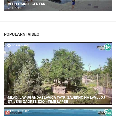
JASLICE UŽIVO - VELI LOŠINJ
VELI LOŠINJ
POPULARNI VIDEO
50 PREGLED(A)
MLADI LAV UGANDA I LAVICA TAYRI ZAJEDNO NA LAVLJOJ
STIJENI! ZAGREB ZOO - TIME LAPSE
93 PREGLED(A)