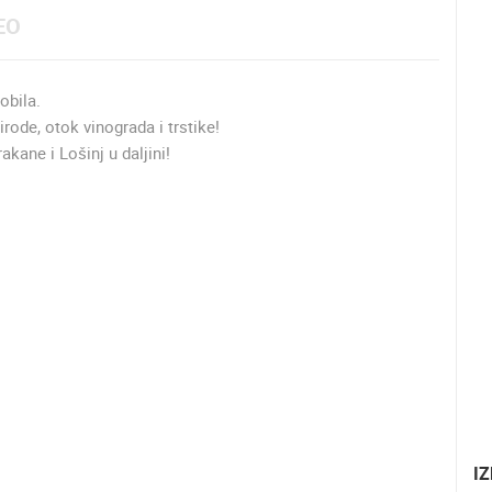
EO
obila.
ode, otok vinograda i trstike!
kane i Lošinj u daljini!
IZ