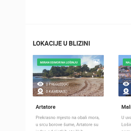
LOKACIJE U BLIZINI
MIRAN ODMOR NA LOŠINJU
NAJ
0 PREGLED(A)
0 KAMERA(E)
Artatore
Mali
je se
Prekrasno mjesto na obali mora,
U uv
vu na
u srcu borove šume, Artatore su
Loši