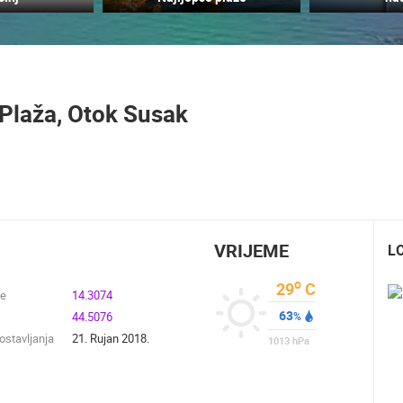
GRADILIŠTE POSLOVNOG CENTRA
RAKOVICA OKRETNA KAMERA
PEMO BUSINESS ARENA, LANIŠTE
RAKOVICA
ZAGREB
Plaža, Otok Susak
HD - OKRETNE KAMERE
GRADILIŠTA
SKIJANJE I SNIJEG
PLAŽE
MARINE I LUČICE
SVJETSKA BAŠTINA
SPORT
VRIJEME
L
o
29
C
de
14.3074
63
44.5076
%
stavljanja
21. Rujan 2018.
1013
hPa