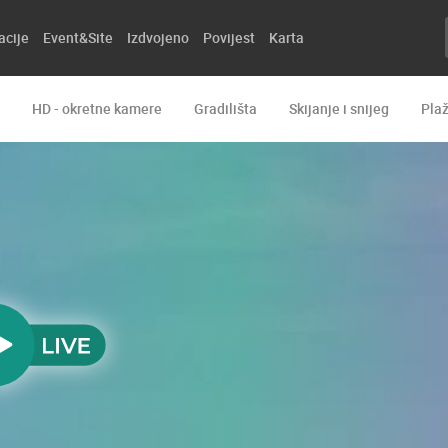
acije
Event&Site
Izdvojeno
Povijest
Karta
HD - okretne kamere
Gradilišta
Skijanje i snijeg
Pla