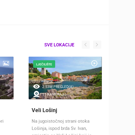
SVE LOKACIJE
LJEČILIŠTE
MJESTO
2.53M PREGLED(A)
1.
11 KAMERA(E)
1 
Veli Lošinj
Nerez
ri
Na jugoistočnoj strani otoka
Nerezin
Lošinja, ispod brda Sv. Ivan,
istočno