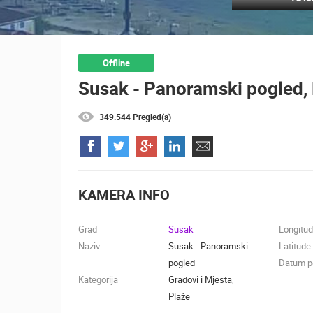
MRKOPALJ SKIJALIŠTE ČELIMBAŠA
MRKOPALJ
KATEGORIJE KAMERA
Offline
Susak - Panoramski pogled, 
NAJBOLJE S WEBA
GRADOVI I MJESTA
TRANSPORT I PROMET
ZNAMENITOSTI
349.544 Pregled(a)
KAMERA INFO
Grad
Susak
Longitu
Naziv
Susak - Panoramski
Latitude
pogled
Datum po
Kategorija
Gradovi i Mjesta
,
Plaže