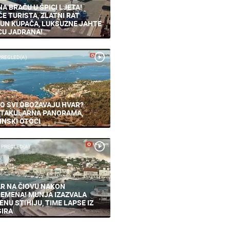
NA BRAČU U ŠPICI LJETA!
ĆE TURISTA, ZLATNI RAT
UN KUPAČA, LUKSUZNE JAHTE
CU JADRANA!
PREGLED(A)
O SVI OBOŽAVAJU HVAR?
TAKULARNA PANORAMA,
INSKI OTOCI
 PREGLED(A)
R NA ČIOVU NAKON
EMENA! MUNJA IZAZVALA
ENU STIHIJU, TIME LAPSE IZ
IRA