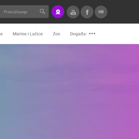
HR
že
Marine i Lučice
Zoo
Događanja i zanimljivosti
Tran