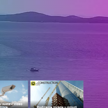
i sustavi video
dzora
Podizanje zgrade u minuti