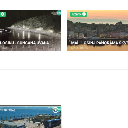
UŽIVO
 LOŠINJ - SUNCANA UVALA
MALI LOŠINJ PANORAMA ŠKV
OŠINJ
MALI LOŠINJ
PREGLED(A)