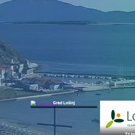
KONTAKTIRAJTE
NAS
MEDIJI O
NAMA,
NAGRADE I
PRIZNANJA
DONACIJE
ZA NOVE
WEB
KAMERE
TERMS OF
USE
Grad Lošinj
NAJNOVIJE KAMERE
PRIVACY
POLICY
UŽIVO
0 GLEDATELJ(A)
BANERI
Tz lo