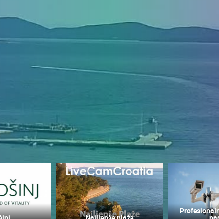
UŽIVO
0 GLEDATELJ(A)
UŽIVO
0 GLEDATELJ(A)
Profesionaln
šinj
Najljepše plaže
na