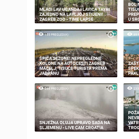
BOL 
MLADI LAV UGANDA I LAVICA TAYRI
TISU
ZAJEDNO NA LAVLJOJ STIJENI!
PREP
ZAGREB ZOO - TIME LAPSE
U SR
155 PREGLED(A)
49 
ŠPICA SEZONE! NEPREGLEDNE
KOLONE NA AUTOCESTI ZAGREB –
ZAŠT
MACELJ, TISUĆE TURISTA PREMA
SPEK
JADRANU
PAKL
238 PREGLED(A)
233
POŽA
NEVR
SNJEŽNA OLUJA UPRAVO SADA NA
VATR
SLJEMENU - LIVE CAM CROATIA
TROG