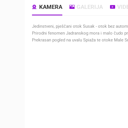
KAMERA
GALERIJA
VID
Jedinstveni, pješčani otok Susak - otok bez autom
Prirodni fenomen Jadranskog mora i malo čudo prir
Prekrasan pogled na uvalu Spiaža te otoke Male Sra