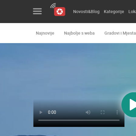
Novosti&Blog
Kategorije
Lok
Najnovije
Najbolje s weba
Gradovi i Mjesta
Novosti&Blog
Kategorije
Lokacije
Event&Site
Izdvojeno
Povijest
Karta