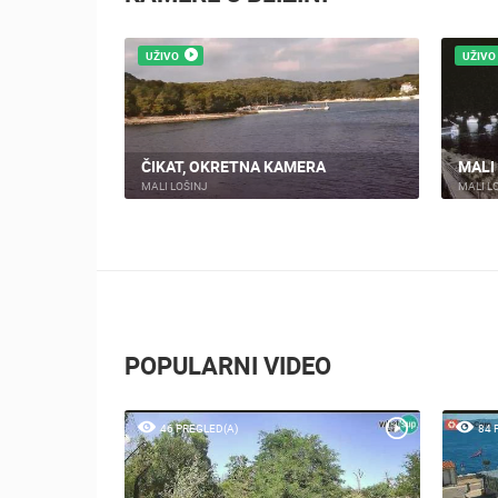
UŽIVO
UŽIVO
CRKVA SV.
ČIKAT, OKRETNA KAMERA
MALI
MALI LOŠINJ
MALI L
POPULARNI VIDEO
46 PREGLED(A)
84 