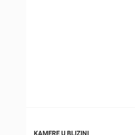
01.08.2026. - 17.08.2026.
1.01M PREGLED(A)
4 KAMERA(E)
PagArtFestival
KAMERE U BLIZINI