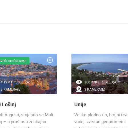
VEĆI OTOČNI GRAD
4.19M PREGLED(A)
360.77K PREGLED(A)
8 KAMERA(E)
3 KAMERA(E)
 Lošinj
Unije
ali Augusti, smjestio se Mali
Veliko plodno tlo, brojni izvo
nj – u prošlosti značajno
vode, izvrstan geoprometni