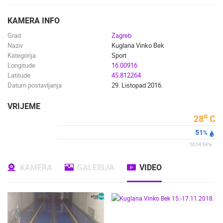
ENGLISH
KAMERA INFO
Grad
Zagreb
Naziv
Kuglana Vinko Bek
Kategorija
Sport
Longitude
16.00916
Latitude
45.812264
Datum postavljanja
29. Listopad 2016.
VRIJEME
o
28
C
51
%
1014
hPa
KAMERA
GALERIJA
VIDEO
NAJNOVIJE KAMERE
UŽIVO
0 GLEDATELJ(A)
UŽIVO