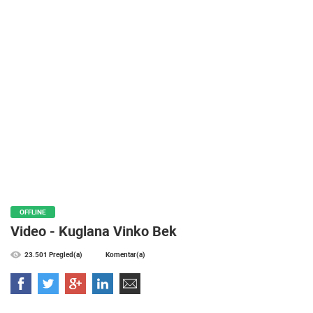
MEDIJI O
NAMA,
NAGRADE I
PRIZNANJA
DONACIJE
ZA NOVE
WEB
KAMERE
TERMS OF
USE
PRIVACY
POLICY
OFFLINE
Video - Kuglana Vinko Bek
BANERI
23.501 Pregled(a)
Komentar(a)
HRVATSKI