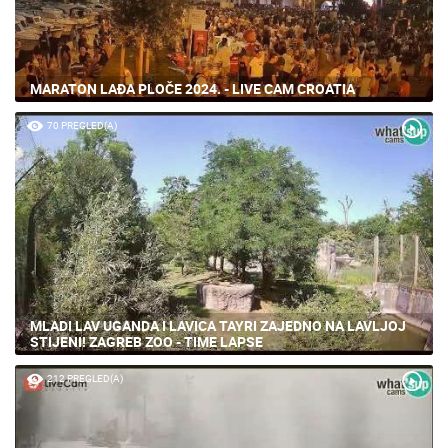
MARATON LAĐA PLOČE 2024. - LIVE CAM CROATIA
70 PREGLED(A)
MLADI LAV UGANDA I LAVICA TAYRI ZAJEDNO NA LAVLJOJ
STIJENI! ZAGREB ZOO - TIME LAPSE
212 PREGLED(A)