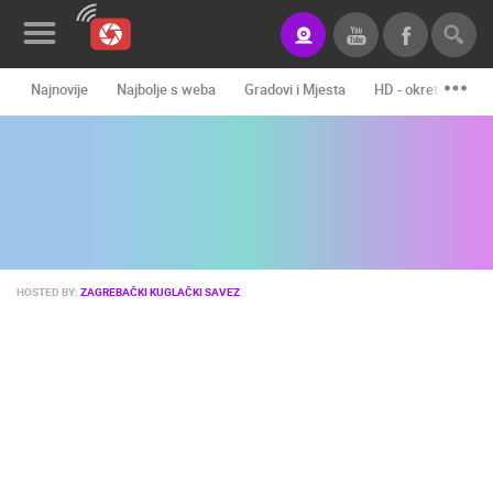
Najnovije
Najbolje s weba
Gradovi i Mjesta
HD - okretne kame
Novosti&Blog
Kategorije
Lokacije
Event&Site
HOSTED BY:
ZAGREBAČKI KUGLAČKI SAVEZ
Izdvojeno
Povijest
Karta
KONTAKTIRAJTE
NAS