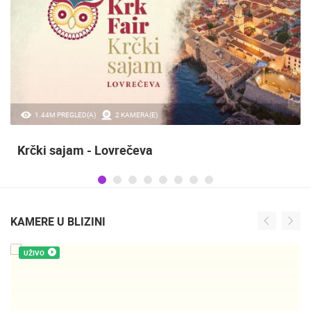
1.44M PREGLED(A)
2 KAMERA(E)
Krčki sajam - Lovrečeva
KAMERE U BLIZINI
UŽIVO