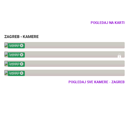
POGLEDAJ NA KARTI
ZAGREB - KAMERE
KUGLANA ZAGREB
ZAGREB
UŽIVO
TENIS PREČKO CAM 02
ZAGREB
UŽIVO
JARUN - VESLAČKA STAZA
ZAGREB
UŽIVO
KUGLANA PONGRAČEVO
ZAGREB
UŽIVO
POGLEDAJ SVE KAMERE - ZAGREB