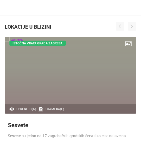
LOKACIJE U BLIZINI
ISTOČNA VRATA GRADA ZAGREBA
0 PREGLED(A)
0 KAMERA(E)
Sesvete
Sesvete su jedna od 17 zagrebačkih gradskih četvrti koje se nalaze na