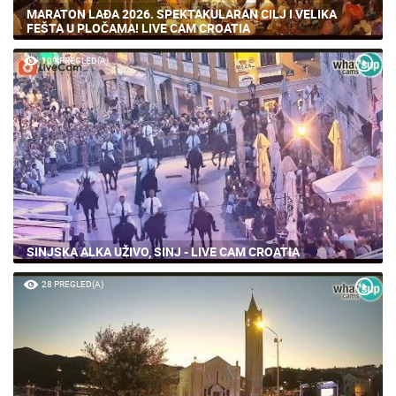
MARATON LAĐA 2026. SPEKTAKULARAN CILJ I VELIKA
FEŠTA U PLOČAMA! LIVE CAM CROATIA
109 PREGLED(A)
SINJSKA ALKA UŽIVO, SINJ - LIVE CAM CROATIA
28 PREGLED(A)