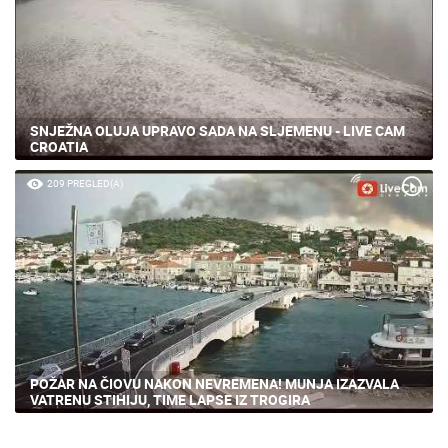
SNJEŽNA OLUJA UPRAVO SADA NA SLJEMENU - LIVE CAM
CROATIA
209 PREGLED(A)
POŽAR NA ČIOVU NAKON NEVREMENA! MUNJA IZAZVALA
VATRENU STIHIJU, TIME LAPSE IZ TROGIRA