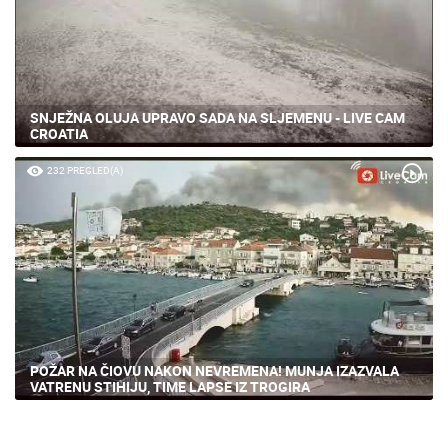
SNJEŽNA OLUJA UPRAVO SADA NA SLJEMENU - LIVE CAM
CROATIA
232 PREGLED(A)
POŽAR NA ČIOVU NAKON NEVREMENA! MUNJA IZAZVALA
VATRENU STIHIJU, TIME LAPSE IZ TROGIRA