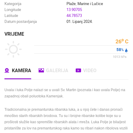
Kategorija
Plaže
,
Marine i Lučice
Longitude
13.90705
Latitude
44.78573
Datum postavljanja
01. Lipanj 2024.
VRIJEME
o
26
C
58
%
1013
hPa
KAMERA
GALERIJA
VIDEO
Uvala i luka Polje nalazi se u
u
vali Sv. Martin (poznata i kao uvala Polje) na
zapadnoj obali poluotoka Kamenjak.
T
radicionalna je premanturska ribarska luka, a u njoj ćete i danas pronaći
mnoštvo starih ribarskih brodova.
Tu su i brojne ribarske kolibe koje su u
prošlosti služile kao spremište ribarskih alata i mreža.
Luka Polje je bila/jest
pristanište za lov na premanturskog raka kamo su ribari nakon ribolova vozili