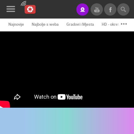
Najnovije
Najbolje s weba
Gradovi i Mjesta
HD - okretne kame
Novosti&Blog
Kategorije
Lokacije
Event&Site
Izdvojeno
Povijest
Karta
KONTAKTIRAJTE
NAS