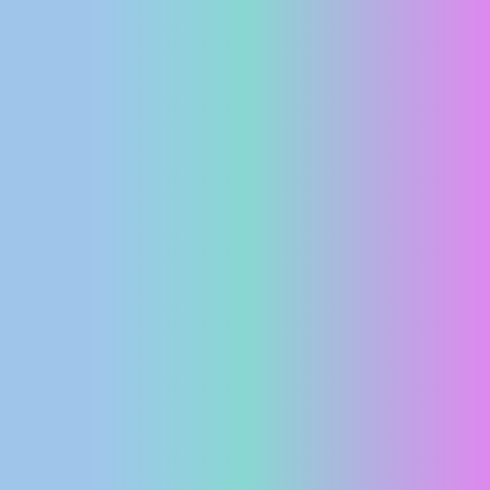
MEDIJI O
NAMA,
NAGRADE I
PRIZNANJA
DONACIJE
ZA NOVE
WEB
KAMERE
TERMS OF
USE
PRIVACY
POLICY
BANERI
HRVATSKI