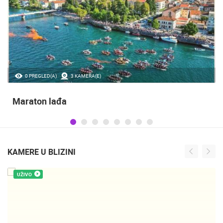
0 PREGLED(A)
3 KAMERA(E)
Maraton lađa
KAMERE U BLIZINI
UŽIVO