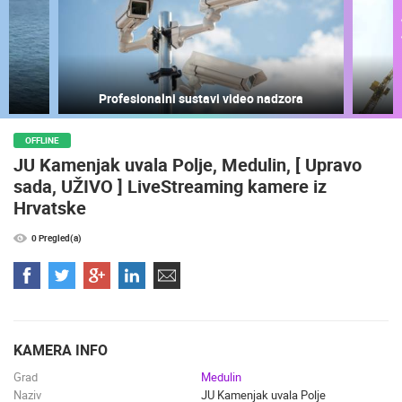
NAJNOVIJE KAMERE
UŽIVO
0 GLEDATELJ(A)
UŽIVO
Profesionalni sustavi video nadzora
OFFLINE
OPĆA BOLNICA OGULIN REKONSTRUKCIJA KOTLOVNICE -
JU Kamenjak uvala Polje, Medulin, [ Upravo
KAMERA 03
MRKOPALJ 
OGULIN
MRKOPALJ
sada, UŽIVO ] LiveStreaming kamere iz
Hrvatske
KATEGORIJE KAMERA
NAJBOLJE S WEBA
GRADOVI I MJESTA
0 Pregled(a)
HD - OKRETNE KAMERE
GRADILIŠTA
SKIJANJE I SNIJEG
PLAŽE
MARINE I LUČICE
ZOO
DOGAĐANJA I ZANIMLJIVOSTI
TRANSPORT I PROMET
ZNAMENITOSTI
SVJETSKA BAŠTINA
SPORT
KAMERA INFO
Grad
Medulin
Naziv
JU Kamenjak uvala Polje