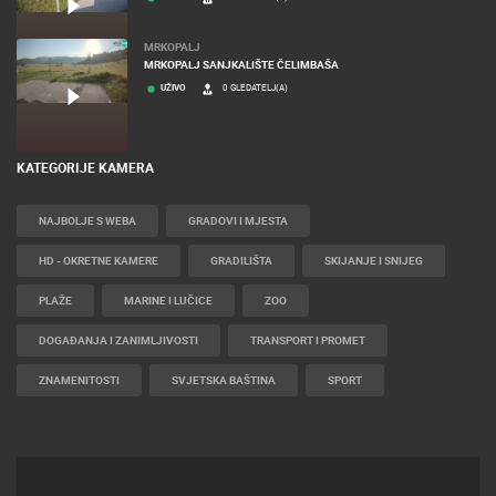
MRKOPALJ
MRKOPALJ SANJKALIŠTE ČELIMBAŠA
UŽIVO
0 GLEDATELJ(A)
KATEGORIJE KAMERA
NAJBOLJE S WEBA
GRADOVI I MJESTA
HD - OKRETNE KAMERE
GRADILIŠTA
SKIJANJE I SNIJEG
PLAŽE
MARINE I LUČICE
ZOO
DOGAĐANJA I ZANIMLJIVOSTI
TRANSPORT I PROMET
ZNAMENITOSTI
SVJETSKA BAŠTINA
SPORT