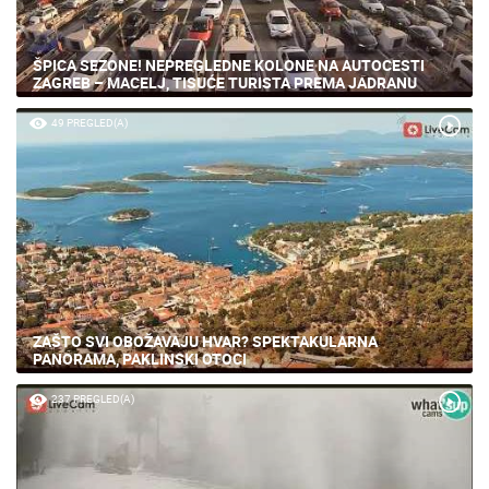
ŠPICA SEZONE! NEPREGLEDNE KOLONE NA AUTOCESTI
ZAGREB – MACELJ, TISUĆE TURISTA PREMA JADRANU
49 PREGLED(A)
ZAŠTO SVI OBOŽAVAJU HVAR? SPEKTAKULARNA
PANORAMA, PAKLINSKI OTOCI
237 PREGLED(A)