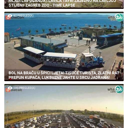
MLADI LAV UGANDA I LAVICA TAYRI ZAJEDNO NA LAVLJOJ
STIJENI! ZAGREB ZOO - TIME LAPSE
82 PREGLED(A)
BOL NA BRAČU U ŠPICI LJETA! TISUĆE TURISTA, ZLATNI RAT
PREPUN KUPAČA, LUKSUZNE JAHTE U SRCU JADRANA!
150 PREGLED(A)