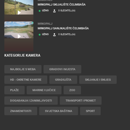
MRKOPALJ SKIJALIŠTE ČELIMBAŠA
UŽIVO
0 GLEDATELJ(A)
MRKOPALJ
MRKOPALJ SANJKALIŠTE ČELIMBAŠA
UŽIVO
0 GLEDATELJ(A)
KATEGORIJE KAMERA
NAJBOLJE S WEBA
GRADOVI I MJESTA
HD - OKRETNE KAMERE
GRADILIŠTA
SKIJANJE I SNIJEG
PLAŽE
MARINE I LUČICE
ZOO
DOGAĐANJA I ZANIMLJIVOSTI
TRANSPORT I PROMET
ZNAMENITOSTI
SVJETSKA BAŠTINA
SPORT