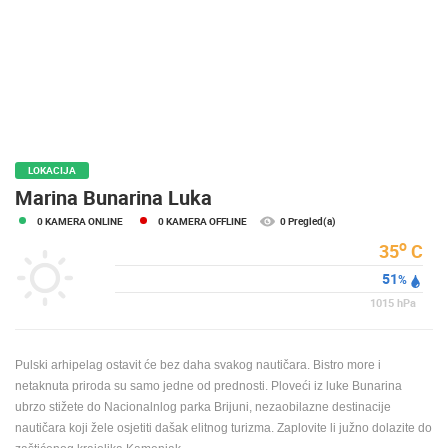
MEDIJI O
NAMA,
NAGRADE I
PRIZNANJA
DONACIJE
ZA NOVE
WEB
LOKACIJA
KAMERE
Marina Bunarina Luka
0 KAMERA ONLINE
0 KAMERA OFFLINE
0 Pregled(a)
TERMS OF
USE
o
35
C
51
PRIVACY
%
POLICY
1015
hPa
BANERI
Pulski arhipelag ostavit će bez daha svakog nautičara. Bistro more i
netaknuta priroda su samo jedne od prednosti. Ploveći iz luke Bunarina
ubrzo stižete do Nacionalnlog parka Brijuni, nezaobilazne destinacije
nautičara koji žele osjetiti dašak elitnog turizma. Zaplovite li južno dolazite do
HRVATSKI