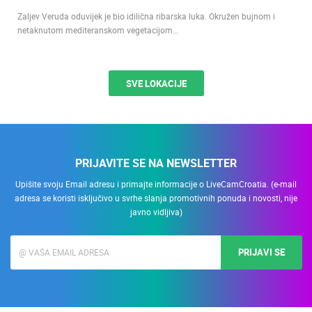
Zaljev Veruda oduvijek je bio idilična ribarska luka. Okružen bujnom i
netaknutom mediteranskom vegetacijom…
SVE LOKACIJE
PRIJAVITE SE NA NEWSLETTER
Upišite svoju Email adresu i primajte informacije o LiveCamCroatia. (e-mail
adresa se koristi isključivo u svrhe slanja promotivnih ponuda i novosti, nije
javno vidljiva)
PRIJAVI SE