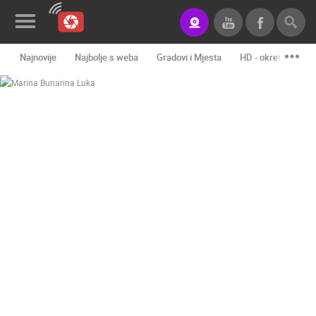
Najnovije
Najbolje s weba
Gradovi i Mjesta
HD - okretne kame
Novosti&Blog
Kategorije
Lokacije
Event&Site
Izdvojeno
Povijest
Karta
KONTAKTIRAJTE
NAS