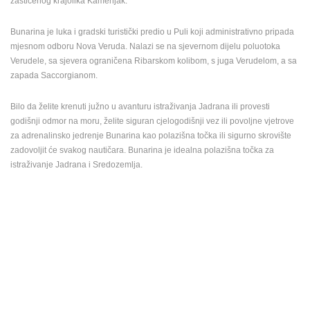
zaštićenog krajolika Kamenjak.
ENGLISH
Bunarina je luka i gradski turistički predio u Puli koji administrativno pripada
mjesnom odboru Nova Veruda. Nalazi se na sjevernom dijelu poluotoka
Verudele, sa sjevera ograničena Ribarskom kolibom, s juga Verudelom, a sa
zapada Saccorgianom.
Bilo da želite krenuti južno u avanturu istraživanja Jadrana ili provesti
godišnji odmor na moru, želite siguran cjelogodišnji vez ili povoljne vjetrove
za adrenalinsko jedrenje Bunarina kao polazišna točka ili sigurno skrovište
zadovoljit će svakog nautičara. Bunarina je idealna polazišna točka za
istraživanje Jadrana i Sredozemlja.