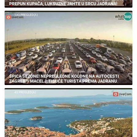
ŠPICA SEZONE! NEPREGLEDNE KOLONE NA AUTOCESTI
ZAGREB – MACELJ, TISUĆE TURISTA PREMA JADRANU
43 PREGLED(A)
ZAŠTO SVI OBOŽAVAJU HVAR? SPEKTAKULARNA
PANORAMA, PAKLINSKI OTOCI
249 PREGLED(A)