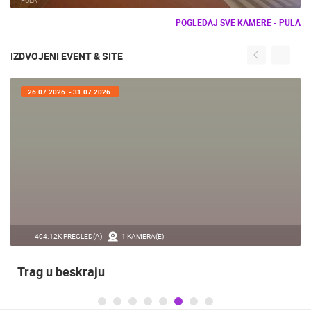
440.66K PREGLED(A)
3 KAMERA(E)
Rabska fjera - srednjovjekovni ljetni festival u
Rabu
KAMERE U BLIZINI
UŽIVO