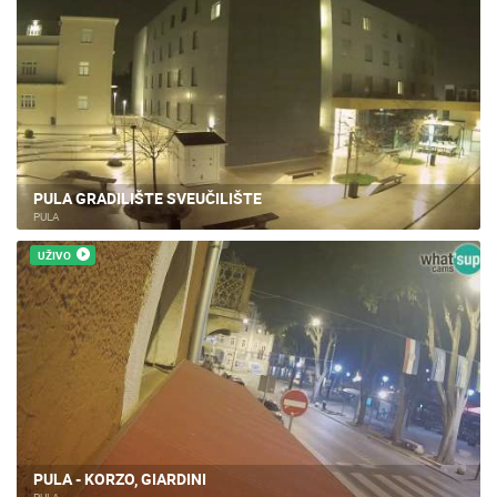
PULA GRADILIŠTE SVEUČILIŠTE
PULA
UŽIVO
PULA - KORZO, GIARDINI
PULA
POGLEDAJ SVE KAMERE - PULA
IZDVOJENI EVENT & SITE
25.07.2026. - 27.07.2026.