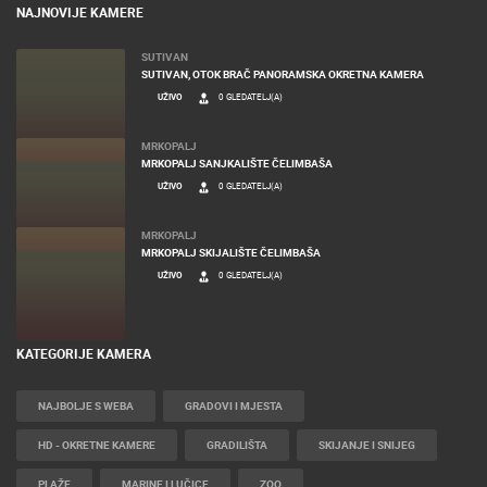
MRKOPALJ SANJKALIŠTE ČELIMBAŠA
UŽIVO
0 GLEDATELJ(A)
MRKOPALJ
MRKOPALJ SKIJALIŠTE ČELIMBAŠA
UŽIVO
0 GLEDATELJ(A)
KATEGORIJE KAMERA
NAJBOLJE S WEBA
GRADOVI I MJESTA
HD - OKRETNE KAMERE
GRADILIŠTA
SKIJANJE I SNIJEG
PLAŽE
MARINE I LUČICE
ZOO
DOGAĐANJA I ZANIMLJIVOSTI
TRANSPORT I PROMET
ZNAMENITOSTI
SVJETSKA BAŠTINA
SPORT