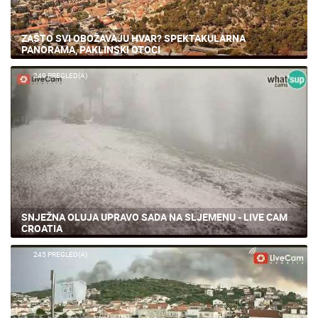
SNJEŽNA OLUJA UPRAVO SADA NA SLJEMENU - LIVE CAM
CROATIA
245 PREGLED(A)
POŽAR NA ČIOVU NAKON NEVREMENA! MUNJA IZAZVALA
VATRENU STIHIJU, TIME LAPSE IZ TROGIRA