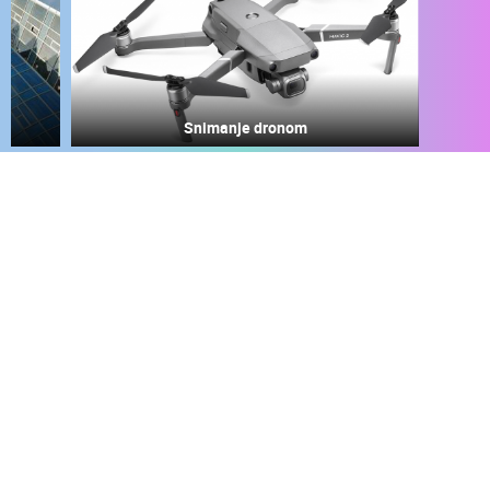
MEDIJI O
NAMA,
NAGRADE I
PRIZNANJA
DONACIJE
ZA NOVE
WEB
KAMERE
TERMS OF
USE
PRIVACY
POLICY
BANERI
HRVATSKI