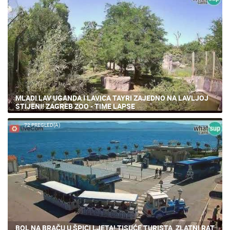
MLADI LAV UGANDA I LAVICA TAYRI ZAJEDNO NA LAVLJOJ
STIJENI! ZAGREB ZOO - TIME LAPSE
72 PREGLED(A)
BOL NA BRAČU U ŠPICI LJETA! TISUĆE TURISTA, ZLATNI RAT
PREPUN KUPAČA, LUKSUZNE JAHTE U SRCU JADRANA!
132 PREGLED(A)