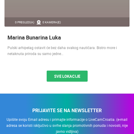
Pulski arhipelag ostavit će bez daha svakog nautičara. Bistro more i
netaknuta priroda su samo jedne…
SVE LOKACIJE
PRIJAVITE SE NA NEWSLETTER
Upišite svoju Email adresu i primajte informacije o LiveCamCroatia. (e-mail
adresa se koristi isključivo u svrhe slanja promotivnih ponuda i novosti, nije
javno vidljiva)
PRIJAVI SE