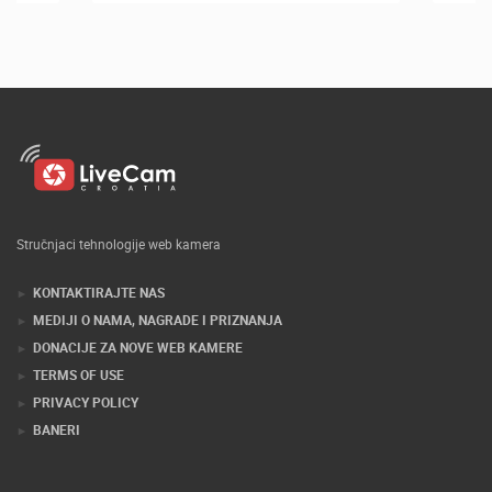
Stručnjaci tehnologije web kamera
KONTAKTIRAJTE NAS
MEDIJI O NAMA, NAGRADE I PRIZNANJA
DONACIJE ZA NOVE WEB KAMERE
TERMS OF USE
PRIVACY POLICY
BANERI
NAJNOVIJE KAMERE
SUTIVAN
SUTIVAN, OTOK BRAČ PANORAMSKA OKRETNA KAMERA
UŽIVO
0 GLEDATELJ(A)
MRKOPALJ