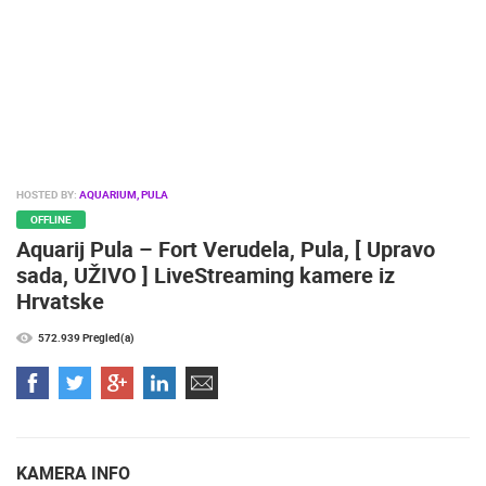
HOSTED BY:
AQUARIUM, PULA
ENGLISH
OFFLINE
Aquarij Pula – Fort Verudela, Pula, [ Upravo
sada, UŽIVO ] LiveStreaming kamere iz
Hrvatske
572.939 Pregled(a)
KAMERA INFO
Grad
Pula
Naziv
Aquarij Pula – Fort Verudela
Kategorija
Zoo
Longitude
13.837747
Latitude
44.842072
Datum postavljanja
17. Rujan 2014.
NAJNOVIJE KAMERE
VRIJEME