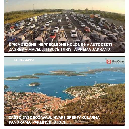
ŠPICA SEZONE! NEPREGLEDNE KOLONE NA AUTOCESTI
ZAGREB – MACELJ, TISUĆE TURISTA PREMA JADRANU
42 PREGLED(A)
ZAŠTO SVI OBOŽAVAJU HVAR? SPEKTAKULARNA
PANORAMA, PAKLINSKI OTOCI