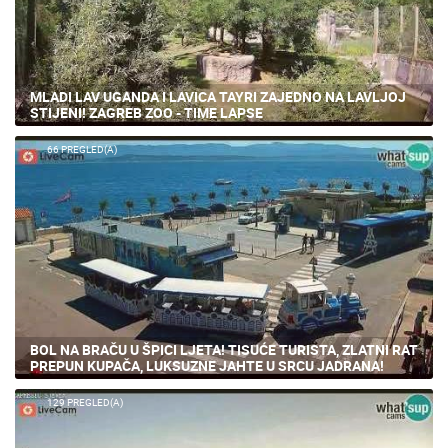
MLADI LAV UGANDA I LAVICA TAYRI ZAJEDNO NA LAVLJOJ
STIJENI! ZAGREB ZOO - TIME LAPSE
66 PREGLED(A)
BOL NA BRAČU U ŠPICI LJETA! TISUĆE TURISTA, ZLATNI RAT
PREPUN KUPAČA, LUKSUZNE JAHTE U SRCU JADRANA!
129 PREGLED(A)