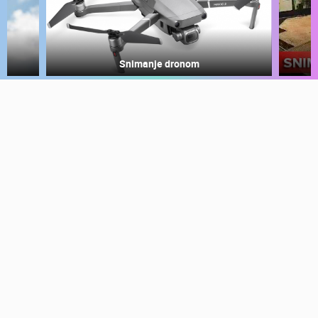
MEDIJI O
NAMA,
NAGRADE I
Snimanje gradilišta
PRIZNANJA
DONACIJE
ZA NOVE
WEB
KAMERE
TERMS OF
USE
PRIVACY
POLICY
BANERI
HRVATSKI