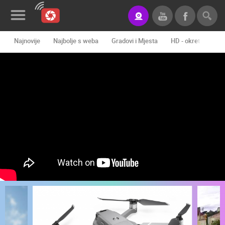
Najnovije
Najbolje s weba
Gradovi i Mjesta
HD - okretne kame
Novosti&Blog
Kategorije
Lokacije
Event&Site
Izdvojeno
Povijest
Karta
KONTAKTIRAJTE
NAS