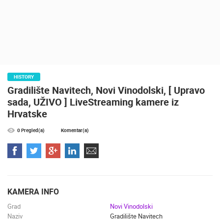
ENGLISH
HISTORY
Gradilište Navitech, Novi Vinodolski, [ Upravo
sada, UŽIVO ] LiveStreaming kamere iz
Hrvatske
0 Pregled(a)
Komentar(a)
KAMERA INFO
NAJNOVIJE KAMERE
Grad
Novi Vinodolski
Naziv
Gradilište Navitech
UŽIVO
0 GLEDATELJ(A)
UŽIVO