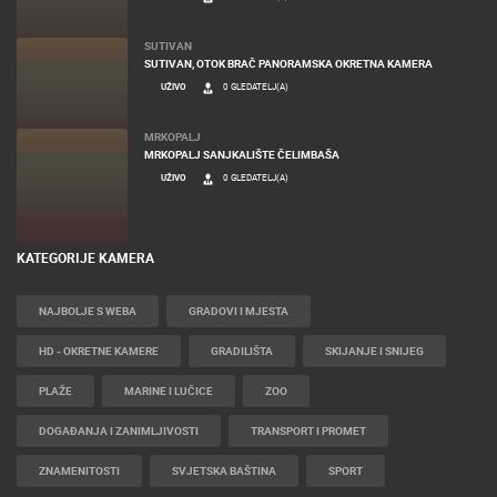
UŽIVO
0 GLEDATELJ(A)
SUTIVAN
SUTIVAN, OTOK BRAČ PANORAMSKA OKRETNA KAMERA
UŽIVO
0 GLEDATELJ(A)
MRKOPALJ
MRKOPALJ SANJKALIŠTE ČELIMBAŠA
UŽIVO
0 GLEDATELJ(A)
KATEGORIJE KAMERA
NAJBOLJE S WEBA
GRADOVI I MJESTA
HD - OKRETNE KAMERE
GRADILIŠTA
SKIJANJE I SNIJEG
PLAŽE
MARINE I LUČICE
ZOO
DOGAĐANJA I ZANIMLJIVOSTI
TRANSPORT I PROMET
ZNAMENITOSTI
SVJETSKA BAŠTINA
SPORT