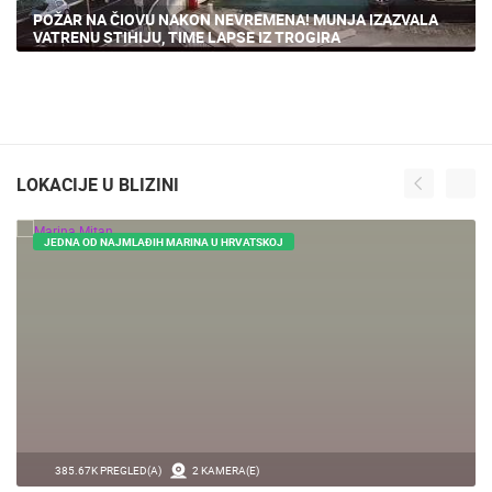
POŽAR NA ČIOVU NAKON NEVREMENA! MUNJA IZAZVALA
VATRENU STIHIJU, TIME LAPSE IZ TROGIRA
LOKACIJE U BLIZINI
JEDNA OD NAJMLAĐIH MARINA U HRVATSKOJ
385.67K PREGLED(A)
2 KAMERA(E)