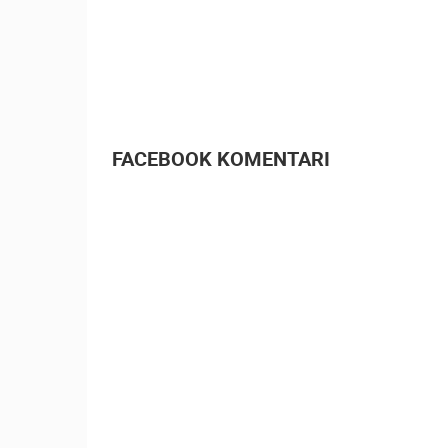
MRKOPALJ SANJKALIŠTE
ČELIMBAŠA
MRKOPALJ
KATEGORIJE KAMERA
NAJBOLJE S WEBA
GRADOVI I MJESTA
FACEBOOK KOMENTARI
TRANSPORT I PROMET
ZNAMENITOSTI