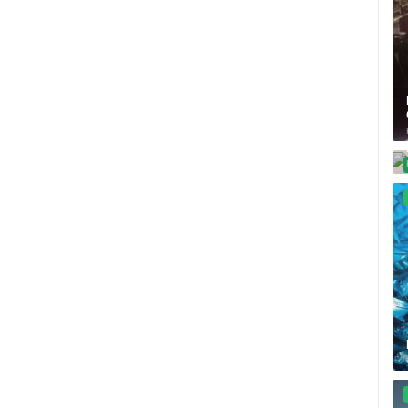
MRKOPALJ SKIJALIŠTE ČELIMBAŠA
RAKOVICA OKRETNA KAMERA
MRKOPALJ
RAKOVICA
HD - OKRETNE KAMERE
GRADILIŠTA
SKIJANJE I SNIJEG
PLAŽE
MARINE I LUČICE
SVJETSKA BAŠTINA
SPORT