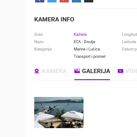
KONTAKTIRAJTE
NAS
KAMERA INFO
MEDIJI O
NAMA,
Grad
Kaštela
Longitu
NAGRADE I
Naziv
ECA - Divulje
Latitude
PRIZNANJA
Kategorija
Marine i Lučice
,
Datum po
Transport i promet
DONACIJE
ZA NOVE
KAMERA
GALERIJA
VID
WEB
KAMERE
TERMS OF
USE
NAJNOVIJE KAMERE
PRIVACY
POLICY
UŽIVO
0 GLEDATELJ(A)
BANERI