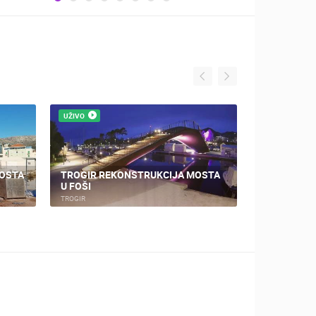
UŽIVO
UŽIVO
MOSTA
TROGIR REKONSTRUKCIJA MOSTA
BRODOTROG
U FOŠI
CAM06
TROGIR
TROGIR