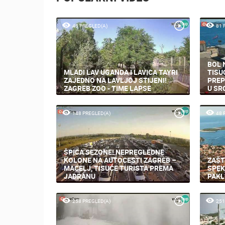
45 PREGLED(A)
81 
BOL 
MLADI LAV UGANDA I LAVICA TAYRI
TISU
ZAJEDNO NA LAVLJOJ STIJENI!
PREP
ZAGREB ZOO - TIME LAPSE
U SR
148 PREGLED(A)
48 
ŠPICA SEZONE! NEPREGLEDNE
KOLONE NA AUTOCESTI ZAGREB –
ZAŠT
MACELJ, TISUĆE TURISTA PREMA
SPEK
JADRANU
PAKL
258 PREGLED(A)
251