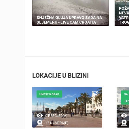
POŽA
NEVR
SNJEŽNA OLUJA UPRAVO SADA NA
VATR
SLJEMENU - LIVE CAM CROATIA
TROG
LOKACIJE U BLIZINI
UNESCO GRAD
NAJ
JA
0 PREGLED(A)
12 KAMERA(E)