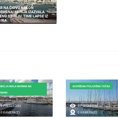
R NA ČIOVU NAKON
EMENA! MUNJA IZAZVALA
ENU STIHIJU, TIME LAPSE IZ
IRA
BOLJA MALA MARINA NA
SAVRŠENA POLAZIŠNA TOČKA
DRANU
0 PREGLED(A)
0 PREGLED(A)
0 KAMERA(E)
0 KAMERA(E)