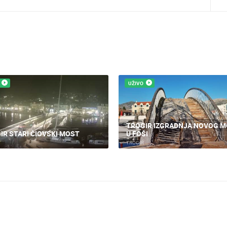
UŽIVO
TROGIR IZGRADNJA NOVOG 
IR STARI ČIOVSKI MOST
U FOŠI
TROGIR