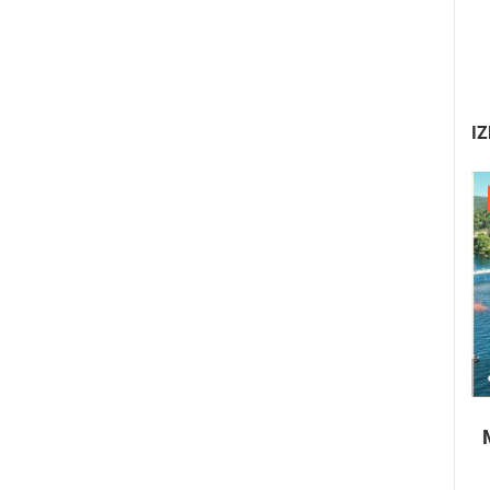
IZ
22.07.2026. - 25.07.2026.
1.01M PREGLED(A)
4 KAMERA(E)
Paški ljetni karneval