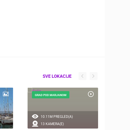
SVE LOKACIJE
GRAD POD MARJANOM
TRAJE
10.11M PREGLED(A)
0 
13 KAMERA(E)
0 