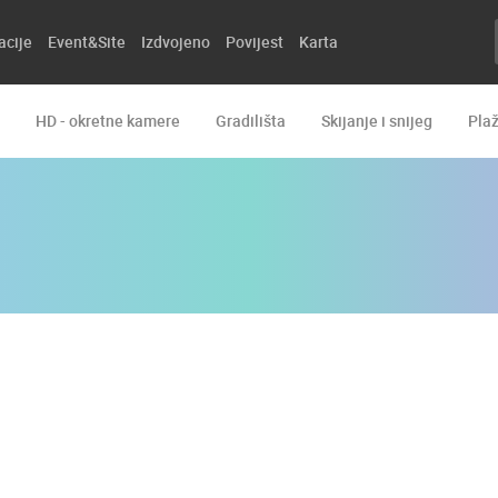
acije
Event&Site
Izdvojeno
Povijest
Karta
HD - okretne kamere
Gradilišta
Skijanje i snijeg
Pla