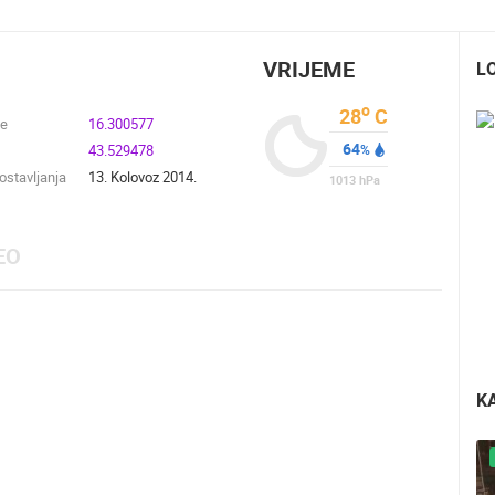
VRIJEME
L
o
28
C
de
16.300577
64
43.529478
%
stavljanja
13. Kolovoz 2014.
1013
hPa
EO
K
UŽIVO
0 GLEDATELJ(A)
UŽIVO
0 GLEDATELJ(A)