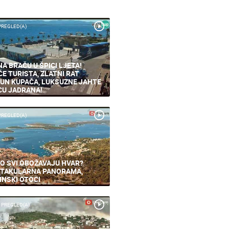
PREGLED(A)
NA BRAČU U ŠPICI LJETA!
ĆE TURISTA, ZLATNI RAT
UN KUPAČA, LUKSUZNE JAHTE
CU JADRANA!
PREGLED(A)
O SVI OBOŽAVAJU HVAR?
TAKULARNA PANORAMA,
INSKI OTOCI
 PREGLED(A)