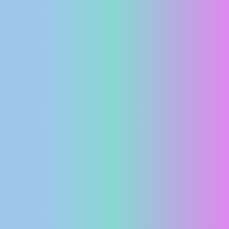
MEDIJI O
NAMA,
NAGRADE I
PRIZNANJA
DONACIJE
ZA NOVE
WEB
KAMERE
TERMS OF
USE
PRIVACY
POLICY
BANERI
HRVATSKI