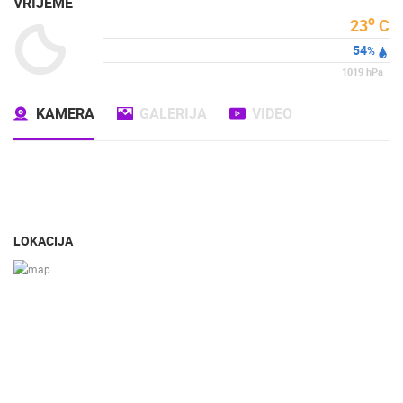
VRIJEME
o
23
C
54
%
1019
hPa
KAMERA
GALERIJA
VIDEO
LOKACIJA