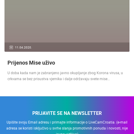
11.04.2020.
Prijenos Mise uživo
U doba kada nam je zabranjeno javno okupljanje zbog Korona virusa, u
crkvama se bez prisustva vjernika i dalje održavaju svete mise…
PRIJAVITE SE NA NEWSLETTER
Upišite svoju Email adresu i primajte informacije o LiveCamCroatia. (e-mail
adresa se koristi isključivo u svrhe slanja promotivnih ponuda i novosti, nije