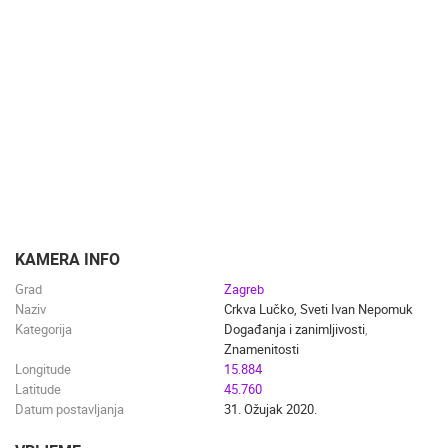
DOGAĐANJA I ZANIMLJIVOSTI
TRANSPORT I PROMET
ZNAMENITOSTI
SVJETSKA BAŠTINA
SPORT
KAMERA INFO
Grad
Zagreb
Naziv
Crkva Lučko, Sveti Ivan Nepomuk
Kategorija
Događanja i zanimljivosti
,
Znamenitosti
Longitude
15.884
Latitude
45.760
Datum postavljanja
31. Ožujak 2020.