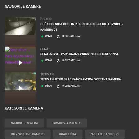
NAJNOVIJE KAMERE
OGULIN
OPĆA BOLNICA OGULIN REKONSTRUKCIJA KOTLOVNICE -
KAMERA 03
UŽIVO
0 GLEDATELJ(A)
SENJ
SENJ UŽIVO – PARK KNJIŽEVNIKA I VELEBITSKI KANAL
UŽIVO
0 GLEDATELJ(A)
SUTIVAN
SUTIVAN, OTOK BRAČ PANORAMSKA OKRETNA KAMERA
UŽIVO
0 GLEDATELJ(A)
KATEGORIJE KAMERA
NAJBOLJE S WEBA
GRADOVI I MJESTA
HD - OKRETNE KAMERE
GRADILIŠTA
SKIJANJE I SNIJEG