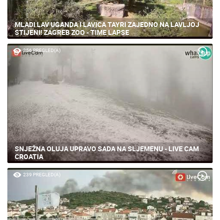
MLADI LAV UGANDA I LAVICA TAYRI ZAJEDNO NA LAVLJOJ
STIJENI! ZAGREB ZOO - TIME LAPSE
256 PREGLED(A)
SNJEŽNA OLUJA UPRAVO SADA NA SLJEMENU - LIVE CAM
CROATIA
239 PREGLED(A)