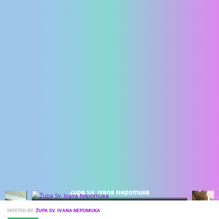
ENGLISH
Župa Sv. Ivana Nepomuka
HOSTED BY:
ŽUPA SV. IVANA NEPOMUKA