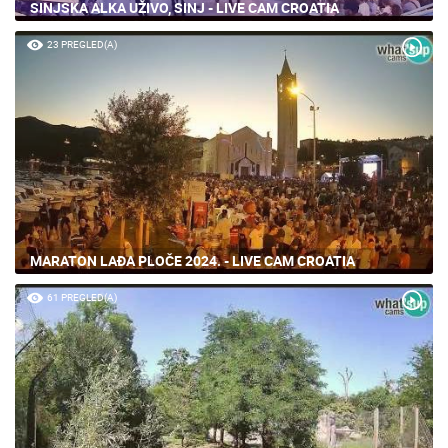
SINJSKA ALKA UŽIVO, SINJ - LIVE CAM CROATIA
23 PREGLED(A)
MARATON LAĐA PLOČE 2024. - LIVE CAM CROATIA
61 PREGLED(A)