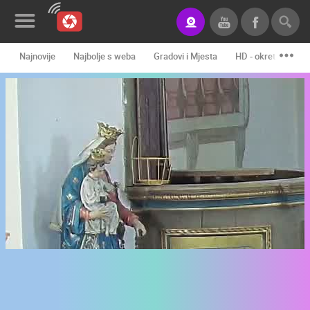
Najnovije
Najbolje s weba
Gradovi i Mjesta
HD - okretne kame
Novosti&Blog
Kategorije
Lokacije
Event&Site
Izdvojeno
Povijest
Karta
KONTAKTIRAJTE
NAS